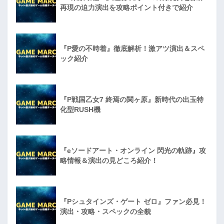
再現の迫力演出を攻略ポイント付きで紹介
『P愛の不時着』徹底解析！激アツ演出＆スペ
ック紹介
『P戦国乙女7 終焉の関ヶ原』新時代の出玉特
化型RUSH機
『eソードアート・オンライン 閃光の軌跡』攻
略情報＆演出の見どころ紹介！
『Pシュタインズ・ゲート ゼロ』ファン必見！
演出・攻略・スペックの全貌