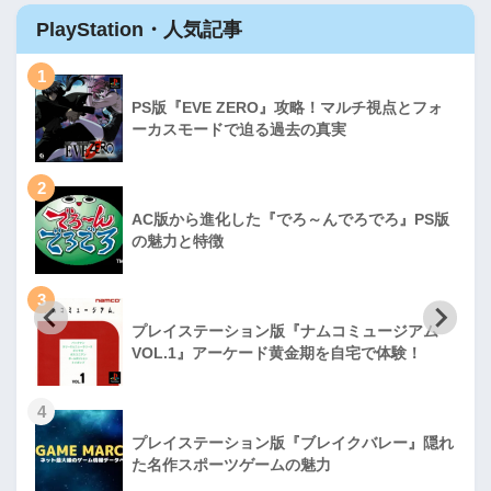
PlayStation・人気記事
1
PS版『EVE ZERO』攻略！マルチ視点とフォ
ーカスモードで迫る過去の真実
2
AC版から進化した『でろ～んでろでろ』PS版
の魅力と特徴
3
プレイステーション版『ナムコミュージアム
VOL.1』アーケード黄金期を自宅で体験！
4
プレイステーション版『ブレイクバレー』隠れ
た名作スポーツゲームの魅力