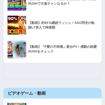
RUSHで大連チャンなるか？
【動画】約90％継続ラッシュ！SAO閃光の軌
跡LT突入で神展開
【動画】『P愛の不時着』新台PV！感動の純愛
RUSHをチェック
ビデオゲーム・動画