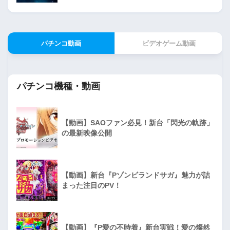
パチンコ動画
ビデオゲーム動画
パチンコ機種・動画
【動画】SAOファン必見！新台「閃光の軌跡」
の最新映像公開
【動画】新台『Pゾンビランドサガ』魅力が詰
まった注目のPV！
【動画】『P愛の不時着』新台実戦！愛の燦然