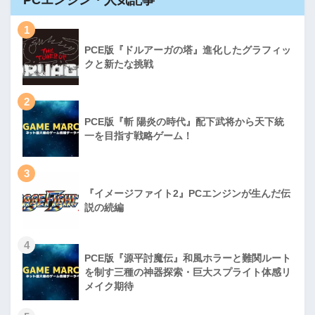
1
PCE版『ドルアーガの塔』進化したグラフィッ
クと新たな挑戦
2
PCE版『斬 陽炎の時代』配下武将から天下統
一を目指す戦略ゲーム！
3
『イメージファイト2』PCエンジンが生んだ伝
説の続編
4
PCE版『源平討魔伝』和風ホラーと難関ルート
を制す三種の神器探索・巨大スプライト体感リ
メイク期待