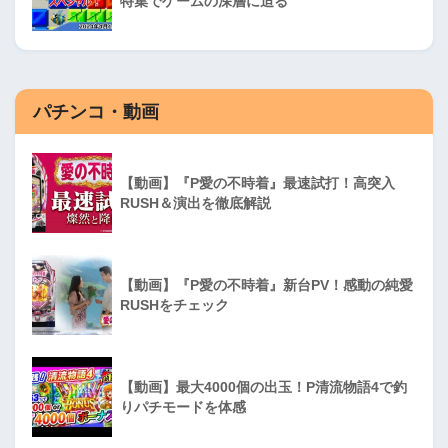
特集でゲームの深層に迫る
パチンコ・動画
【動画】『P愛の不時着』最速試打！高突入
RUSH＆演出を徹底解説
【動画】『P愛の不時着』新台PV！感動の純愛
RUSHをチェック
【動画】最大4000個の出玉！P清流物語4で釣
りパチモードを体感