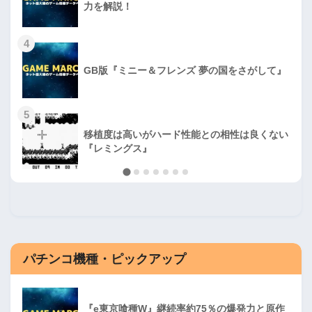
力を解説！
4
GB版『ミニー＆フレンズ 夢の国をさがして』
5
移植度は高いがハード性能との相性は良くない
『レミングス』
パチンコ機種・ピックアップ
『e東京喰種W』継続率約75％の爆発力と原作