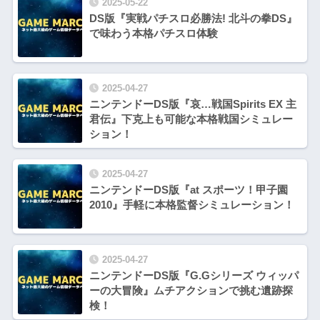
2025-05-22
DS版『実戦パチスロ必勝法! 北斗の拳DS』
で味わう本格パチスロ体験
2025-04-27
ニンテンドーDS版『哀…戦国Spirits EX 主
君伝』下克上も可能な本格戦国シミュレー
ション！
2025-04-27
ニンテンドーDS版『at スポーツ！甲子園
2010』手軽に本格監督シミュレーション！
2025-04-27
ニンテンドーDS版『G.Gシリーズ ウィッパ
ーの大冒険』ムチアクションで挑む遺跡探
検！