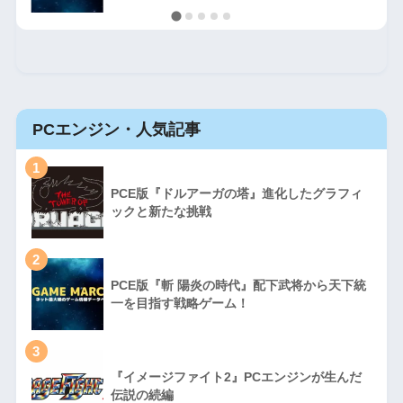
PCエンジン・人気記事
1
PCE版『ドルアーガの塔』進化したグラフィ
ックと新たな挑戦
2
PCE版『斬 陽炎の時代』配下武将から天下統
一を目指す戦略ゲーム！
3
『イメージファイト2』PCエンジンが生んだ
伝説の続編