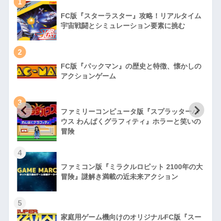
1
FC版『スターラスター』攻略！リアルタイム
宇宙戦闘とシミュレーション要素に挑む
2
FC版『パックマン』の歴史と特徴、懐かしの
アクションゲーム
3
ファミリーコンピュータ版『スプラッターハ
徹
ウス わんぱくグラフィティ』ホラーと笑いの
冒険
4
ファミコン版『ミラクルロピット 2100年の大
冒険』謎解き満載の近未来アクション
5
家庭用ゲーム機向けのオリジナルFC版『スー