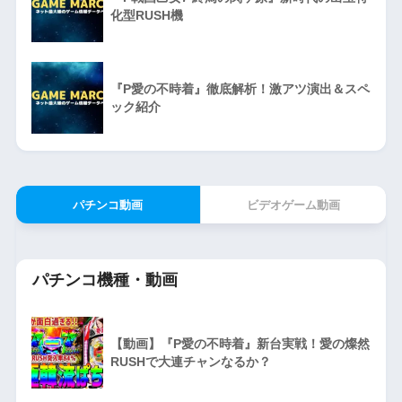
化型RUSH機
『P愛の不時着』徹底解析！激アツ演出＆スペ
ック紹介
パチンコ動画
ビデオゲーム動画
パチンコ機種・動画
【動画】『P愛の不時着』新台実戦！愛の燦然
RUSHで大連チャンなるか？