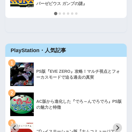
パーゼビウス ガンプの謎』
PlayStation・人気記事
1
PS版『EVE ZERO』攻略！マルチ視点とフォ
ーカスモードで迫る過去の真実
2
AC版から進化した『でろ～んでろでろ』PS版
の魅力と特徴
3
プレイステーション版『ナムコミュージアム