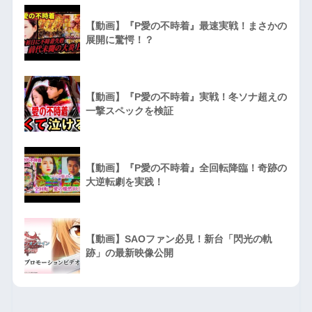
【動画】『P愛の不時着』最速実戦！まさかの
展開に驚愕！？
【動画】『P愛の不時着』実戦！冬ソナ超えの
一撃スペックを検証
【動画】『P愛の不時着』全回転降臨！奇跡の
大逆転劇を実践！
【動画】SAOファン必見！新台「閃光の軌
跡」の最新映像公開