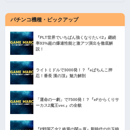
パチンコ機種・ピックアップ
『PLT世界でいちばん強くなりたい!2』継続
率93%超の爆連性能と激アツ演出を徹底解
説！
ライトミドルで3000発！？『eぱちんこ押
忍！番長 漢の頂』魅力解剖
「運命の一劇」で7500発！？『eFからくりサ
ーカス2魔王ver.』の全貌
『P戦国乙女7 終焉の関ヶ原』新時代の出玉特