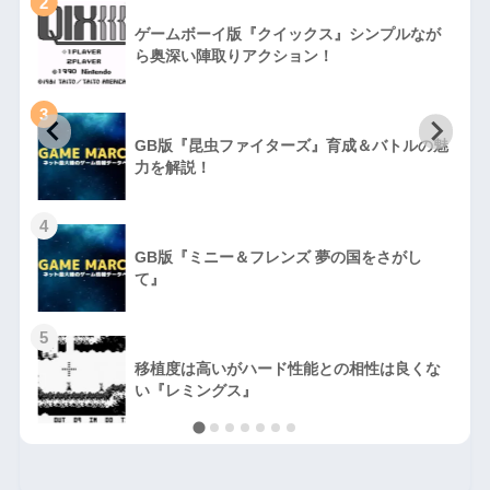
2
ゲームボーイ版『クイックス』シンプルなが
ら奥深い陣取りアクション！
3
GB版『昆虫ファイターズ』育成＆バトルの魅
力を解説！
4
GB版『ミニー＆フレンズ 夢の国をさがし
て』
5
移植度は高いがハード性能との相性は良くな
い『レミングス』