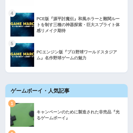
4
PCE版『源平討魔伝』和風ホラーと難関ルー
トを制す三種の神器探索・巨大スプライト体
感リメイク期待
5
PCエンジン版『プロ野球ワールドスタジア
ム』名作野球ゲームの魅力
ゲームボーイ・人気記事
1
キャンペーンのために製造された非売品『光
るゲームボーイ』