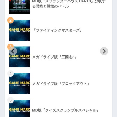
MD版『スプラッターハウス PART3』分岐す
る恐怖と戦慄のバトル
2
『ファイティングマスターズ』
3
初
メガドライブ版『三國志3』
4
メガドライブ版『ブロックアウト』
5
MD版『クイズスクランブルスペシャル』