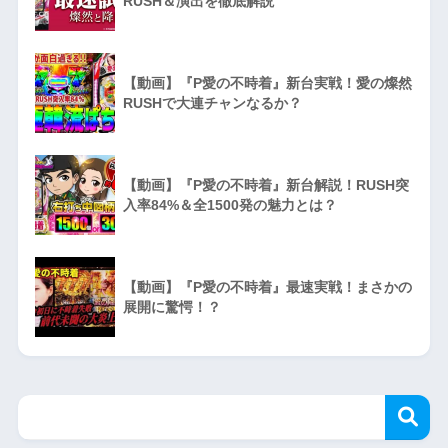
RUSH＆演出を徹底解説
【動画】『P愛の不時着』新台実戦！愛の燦然
RUSHで大連チャンなるか？
【動画】『P愛の不時着』新台解説！RUSH突
入率84%＆全1500発の魅力とは？
【動画】『P愛の不時着』最速実戦！まさかの
展開に驚愕！？