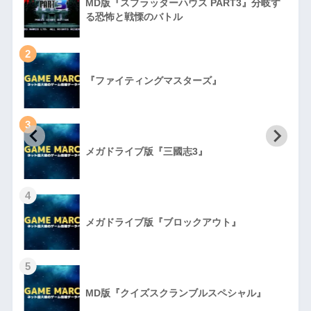
MD版『スプラッターハウス PART3』分岐す
る恐怖と戦慄のバトル
2
『ファイティングマスターズ』
3
初
メガドライブ版『三國志3』
4
メガドライブ版『ブロックアウト』
5
MD版『クイズスクランブルスペシャル』