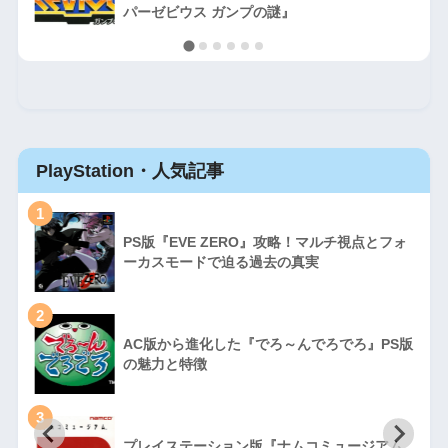
パーゼビウス ガンプの謎』
PlayStation・人気記事
1
PS版『EVE ZERO』攻略！マルチ視点とフォ
ーカスモードで迫る過去の真実
2
AC版から進化した『でろ～んでろでろ』PS版
の魅力と特徴
3
プレイステーション版『ナムコミュージアム