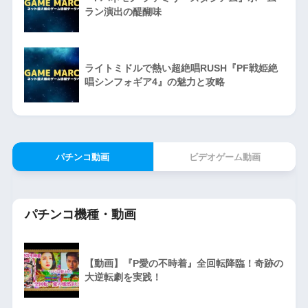
ラン演出の醍醐味
ライトミドルで熱い超絶唱RUSH『PF戦姫絶
唱シンフォギア4』の魅力と攻略
パチンコ動画
ビデオゲーム動画
パチンコ機種・動画
【動画】『P愛の不時着』全回転降臨！奇跡の
大逆転劇を実践！