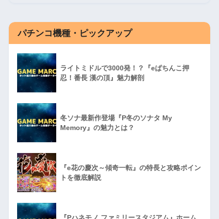
パチンコ機種・ピックアップ
ライトミドルで3000発！？『eぱちんこ押
忍！番長 漢の頂』魅力解剖
冬ソナ最新作登場『P冬のソナタ My
Memory』の魅力とは？
『e花の慶次～傾奇一転』の特長と攻略ポイン
トを徹底解説
『Pハネモノ ファミリースタジアム』ホーム