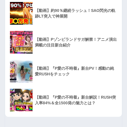
【動画】約90％継続ラッシュ！SAO閃光の軌
跡LT突入で神展開
【動画】Pゾンビランドサガ解禁！アニメ演出
満載の注目新台紹介
【動画】『P愛の不時着』新台PV！感動の純
愛RUSHをチェック
【動画】『P愛の不時着』新台解説！RUSH突
入率84%＆全1500発の魅力とは？