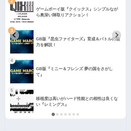
2
ゲームボーイ版『クイックス』シンプルなが
ら奥深い陣取りアクション！
3
GB版『昆虫ファイターズ』育成＆バトルの魅
力を解説！
4
GB版『ミニー＆フレンズ 夢の国をさがし
て』
5
移植度は高いがハード性能との相性は良くな
い『レミングス』