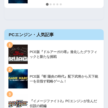
PCエンジン・人気記事
1
PCE版『ドルアーガの塔』進化したグラフィ
ックと新たな挑戦
2
PCE版『斬 陽炎の時代』配下武将から天下統
一を目指す戦略ゲーム！
3
『イメージファイト2』PCエンジンが生んだ
伝説の続編