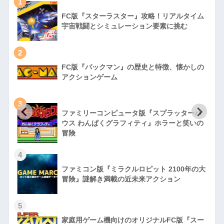
1
FC版『スターラスター』攻略！リアルタイム
宇宙戦闘とシミュレーション要素に挑む
2
FC版『パックマン』の歴史と特徴、懐かしの
アクションゲーム
3
ファミリーコンピュータ版『スプラッターハ
徹
ウス わんぱくグラフィティ』ホラーと笑いの
冒険
4
ファミコン版『ミラクルロピット 2100年の大
冒険』謎解き満載の近未来アクション
5
家庭用ゲーム機向けのオリジナルFC版『スー