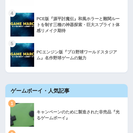
4
PCE版『源平討魔伝』和風ホラーと難関ルー
トを制す三種の神器探索・巨大スプライト体
感リメイク期待
5
PCエンジン版『プロ野球ワールドスタジア
ム』名作野球ゲームの魅力
ゲームボーイ・人気記事
1
キャンペーンのために製造された非売品『光
るゲームボーイ』