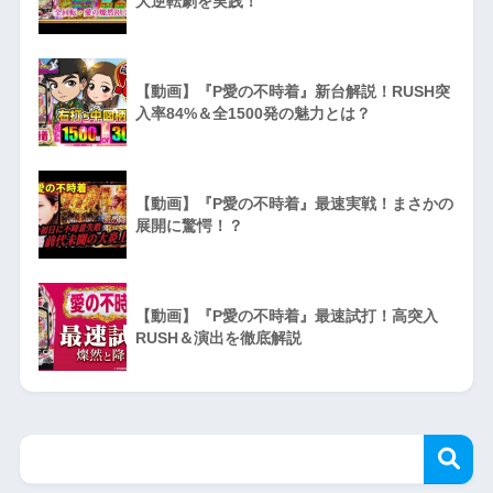
大逆転劇を実践！
【動画】『P愛の不時着』新台解説！RUSH突
入率84%＆全1500発の魅力とは？
【動画】『P愛の不時着』最速実戦！まさかの
展開に驚愕！？
【動画】『P愛の不時着』最速試打！高突入
RUSH＆演出を徹底解説