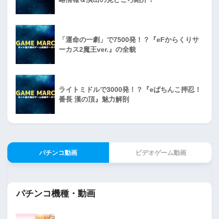
「運命の一劇」で7500発！？『eFからくりサ
ーカス2魔王ver.』の全貌
ライトミドルで3000発！？『eぱちんこ押忍！
番長 漢の頂』魅力解剖
パチンコ動画
ビデオゲーム動画
パチンコ機種・動画