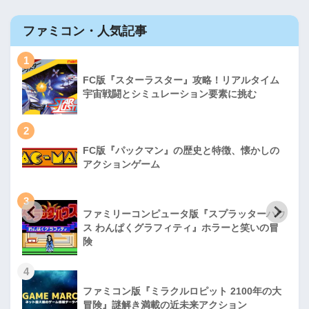
ファミコン・人気記事
1
FC版『スターラスター』攻略！リアルタイム
宇宙戦闘とシミュレーション要素に挑む
2
FC版『パックマン』の歴史と特徴、懐かしの
アクションゲーム
3
ファミリーコンピュータ版『スプラッターハウ
ス わんぱくグラフィティ』ホラーと笑いの冒
険
4
ファミコン版『ミラクルロピット 2100年の大
冒険』謎解き満載の近未来アクション