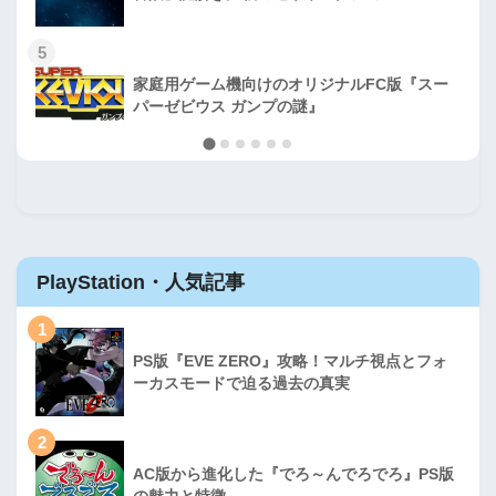
5
家庭用ゲーム機向けのオリジナルFC版『スー
パーゼビウス ガンプの謎』
PlayStation・人気記事
1
PS版『EVE ZERO』攻略！マルチ視点とフォ
ーカスモードで迫る過去の真実
2
AC版から進化した『でろ～んでろでろ』PS版
の魅力と特徴