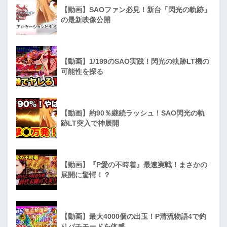
【動画】SAOファン必見！新台「閃光の軌跡」
の最新映像公開
【動画】1/199のSAO実践！閃光の軌跡LT機の
可能性を探る
【動画】約90％継続ラッシュ！SAO閃光の軌
跡LT突入で神展開
【動画】『P愛の不時着』最速実戦！まさかの
展開に驚愕！？
【動画】最大4000個の出玉！P清流物語4で釣
りパチモードを体感