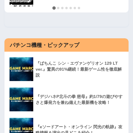
パチンコ機種・ピックアップ
『ぱちんこ シン・エヴァンゲリオン 129 LT
ver.』驚異の91%継続！最新ゲーム性を徹底解
説
『デジハネP北斗の拳 慈母』約1/79の遊びやす
さと爆発力を兼ね備えた最新機を攻略！
『eソードアート・オンライン 閃光の軌跡』攻
略情報＆演出の見どころ紹介！