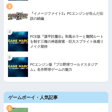
3
『イメージファイト2』PCエンジンが生んだ伝
説の続編
4
PCE版『源平討魔伝』和風ホラーと難関ルート
を制す三種の神器探索・巨大スプライト体感リ
メイク期待
5
PCエンジン版『プロ野球ワールドスタジア
ム』名作野球ゲームの魅力
ゲームボーイ・人気記事
1