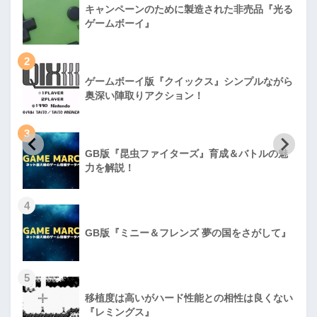
キャンペーンのために製造された非売品『光る
ゲームボーイ』
2
ゲームボーイ版『クイックス』シンプルながら
奥深い陣取りアクション！
3
GB版『昆虫ファイターズ』育成＆バトルの魅
力を解説！
4
GB版『ミニー＆フレンズ 夢の国をさがして』
5
移植度は高いがハード性能との相性は良くない
『レミングス』