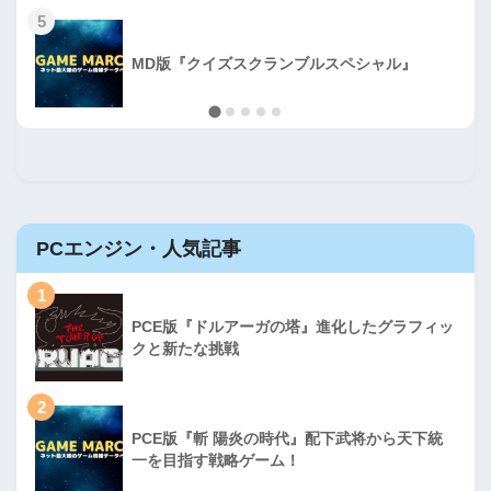
5
MD版『クイズスクランブルスペシャル』
PCエンジン・人気記事
1
PCE版『ドルアーガの塔』進化したグラフィッ
クと新たな挑戦
2
PCE版『斬 陽炎の時代』配下武将から天下統
一を目指す戦略ゲーム！