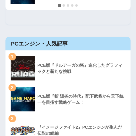
PCエンジン・人気記事
1
PCE版『ドルアーガの塔』進化したグラフィ
ックと新たな挑戦
2
PCE版『斬 陽炎の時代』配下武将から天下統
一を目指す戦略ゲーム！
3
『イメージファイト2』PCエンジンが生んだ
伝説の続編