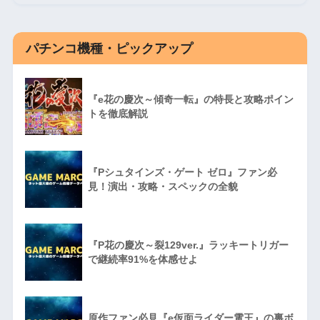
パチンコ機種・ピックアップ
『e花の慶次～傾奇一転』の特長と攻略ポイン
トを徹底解説
『Pシュタインズ・ゲート ゼロ』ファン必
見！演出・攻略・スペックの全貌
『P花の慶次～裂129ver.』ラッキートリガー
で継続率91%を体感せよ
原作ファン必見『e仮面ライダー電王』の裏ボ