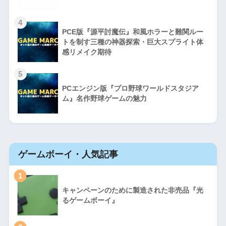
4
PCE版『源平討魔伝』和風ホラーと難関ルー
トを制す三種の神器探索・巨大スプライト体
感リメイク期待
5
PCエンジン版『プロ野球ワールドスタジア
ム』名作野球ゲームの魅力
ゲームボーイ・人気記事
1
キャンペーンのために製造された非売品『光
るゲームボーイ』