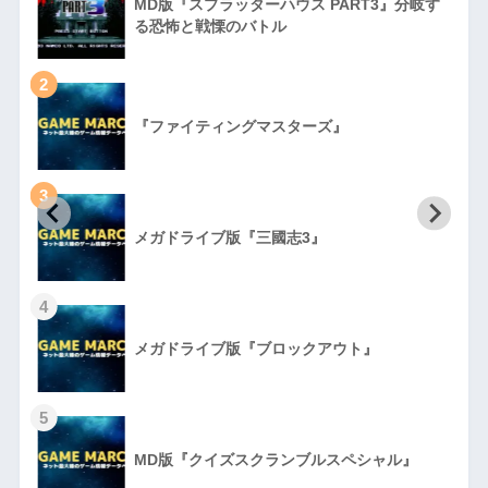
MD版『スプラッターハウス PART3』分岐す
る恐怖と戦慄のバトル
2
『ファイティングマスターズ』
3
初
メガドライブ版『三國志3』
4
メガドライブ版『ブロックアウト』
5
MD版『クイズスクランブルスペシャル』