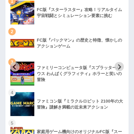
1
FC版『スターラスター』攻略！リアルタイム
宇宙戦闘とシミュレーション要素に挑む
2
FC版『パックマン』の歴史と特徴、懐かしの
アクションゲーム
3
ファミリーコンピュータ版『スプラッターハ
徹
ウス わんぱくグラフィティ』ホラーと笑いの
冒険
4
ファミコン版『ミラクルロピット 2100年の大
冒険』謎解き満載の近未来アクション
5
家庭用ゲーム機向けのオリジナルFC版『スー