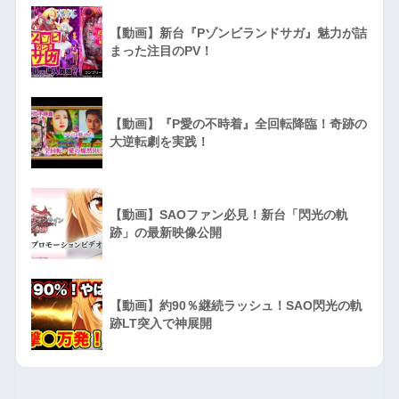
【動画】新台『Pゾンビランドサガ』魅力が詰
まった注目のPV！
【動画】『P愛の不時着』全回転降臨！奇跡の
大逆転劇を実践！
【動画】SAOファン必見！新台「閃光の軌
跡」の最新映像公開
【動画】約90％継続ラッシュ！SAO閃光の軌
跡LT突入で神展開