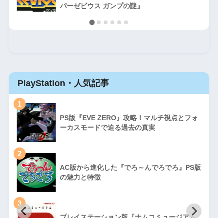
パーゼビウス ガンプの謎』
PlayStation・人気記事
1
PS版『EVE ZERO』攻略！マルチ視点とフォ
ーカスモードで迫る過去の真実
2
AC版から進化した『でろ～んでろでろ』PS版
の魅力と特徴
3
プレイステーション版『ナムコミュージアム