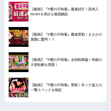
【動画】『P愛の不時着』最速試打！高突入
RUSH＆演出を徹底解説
【動画】『P愛の不時着』最速実戦！まさかの
展開に驚愕！？
【動画】『P愛の不時着』全回転降臨！奇跡の
大逆転劇を実践！
【動画】『P愛の不時着』実戦！冬ソナ超えの
一撃スペックを検証