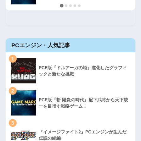
PCエンジン・人気記事
1
PCE版『ドルアーガの塔』進化したグラフィ
ックと新たな挑戦
2
PCE版『斬 陽炎の時代』配下武将から天下統
一を目指す戦略ゲーム！
3
『イメージファイト2』PCエンジンが生んだ
伝説の続編