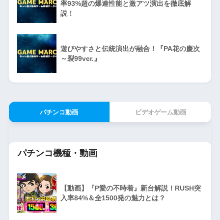
率93%超の爆連性能と激アツ演出を徹底解
説！
遊びやすさと伝統演出が融合！『PA花の慶次
～裂99ver.』
パチンコ動画
ビデオゲーム動画
パチンコ機種・動画
【動画】『P愛の不時着』新台解説！RUSH突
入率84%＆全1500発の魅力とは？