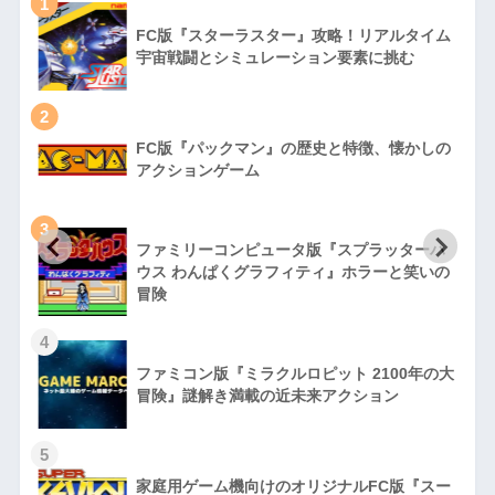
1
FC版『スターラスター』攻略！リアルタイム
宇宙戦闘とシミュレーション要素に挑む
2
FC版『パックマン』の歴史と特徴、懐かしの
アクションゲーム
3
ファミリーコンピュータ版『スプラッターハ
徹
ウス わんぱくグラフィティ』ホラーと笑いの
冒険
4
ファミコン版『ミラクルロピット 2100年の大
冒険』謎解き満載の近未来アクション
5
家庭用ゲーム機向けのオリジナルFC版『スー