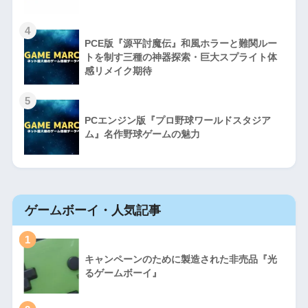
4
PCE版『源平討魔伝』和風ホラーと難関ルー
トを制す三種の神器探索・巨大スプライト体
感リメイク期待
5
PCエンジン版『プロ野球ワールドスタジア
ム』名作野球ゲームの魅力
ゲームボーイ・人気記事
1
キャンペーンのために製造された非売品『光
るゲームボーイ』