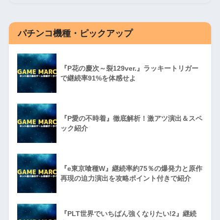
パチンコ機種・ピックアップ
『P花の慶次～裂129ver.』ラッキートリガー
で継続率91%を体感せよ
『P愛の不時着』徹底解析！激アツ演出＆スペ
ック紹介
『e東京喰種W』継続率約75％の爆発力と原作
再現の迫力演出を攻略ポイント付きで紹介
『PLT世界でいちばん強くなりたい!2』継続