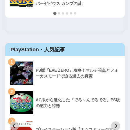
パーゼビウス ガンプの謎』
PlayStation・人気記事
1
PS版『EVE ZERO』攻略！マルチ視点とフォ
ーカスモードで迫る過去の真実
2
AC版から進化した『でろ～んでろでろ』PS版
の魅力と特徴
3
プレイステーション版『ナムコミュージアム