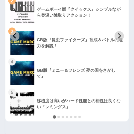
2
ゲームボーイ版『クイックス』シンプルなが
ら奥深い陣取りアクション！
3
GB版『昆虫ファイターズ』育成＆バトルの魅
力を解説！
4
GB版『ミニー＆フレンズ 夢の国をさがし
て』
5
移植度は高いがハード性能との相性は良くな
い『レミングス』