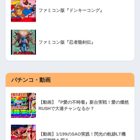
ファミコン版『ドンキーコング』
ファミコン版『忍者龍剣伝』
パチンコ・動画
【動画】『P愛の不時着』新台実戦！愛の燦然
RUSHで大連チャンなるか？
【動画】1/199のSAO実践！閃光の軌跡LT機