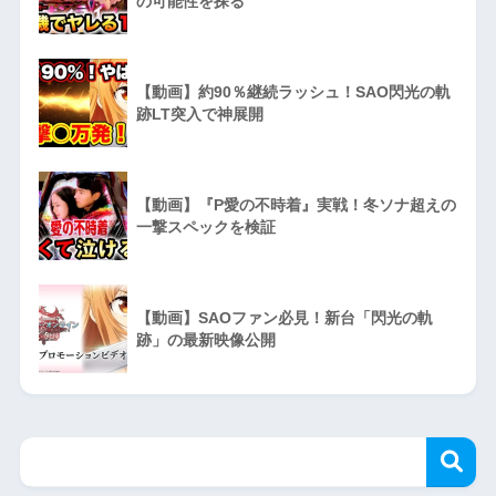
の可能性を探る
【動画】約90％継続ラッシュ！SAO閃光の軌
跡LT突入で神展開
【動画】『P愛の不時着』実戦！冬ソナ超えの
一撃スペックを検証
【動画】SAOファン必見！新台「閃光の軌
跡」の最新映像公開