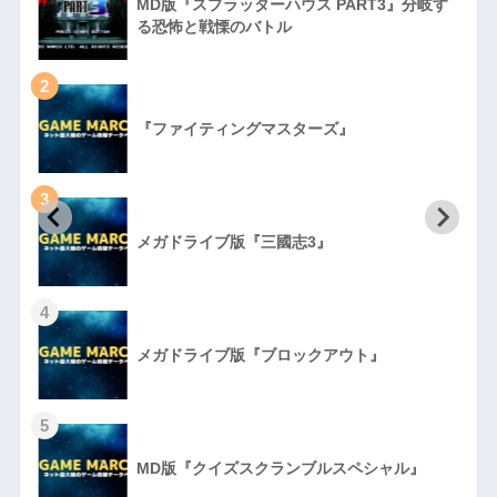
MD版『スプラッターハウス PART3』分岐す
る恐怖と戦慄のバトル
2
『ファイティングマスターズ』
3
初
メガドライブ版『三國志3』
4
メガドライブ版『ブロックアウト』
5
MD版『クイズスクランブルスペシャル』