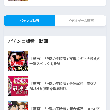
パチンコ動画
ビデオゲーム動画
パチンコ機種・動画
【動画】『P愛の不時着』実戦！冬ソナ超えの
一撃スペックを検証
【動画】『P愛の不時着』最速試打！高突入
RUSH＆演出を徹底解説
【動画】『P愛の不時着』新台解説！RUSH突