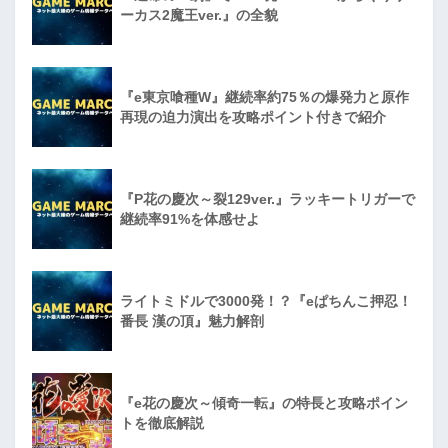
ーカス2魔王ver.』の全貌
『e東京喰種W』継続率約75％の爆発力と原作
再現の迫力演出を攻略ポイント付きで紹介
『P花の慶次～裂129ver.』ラッキートリガーで
継続率91%を体感せよ
ライトミドルで3000発！？『eぱちんこ押忍！
番長 漢の頂』魅力解剖
『e花の慶次～傾奇一転』の特長と攻略ポイン
トを徹底解説