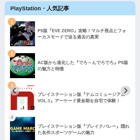
PlayStation・人気記事
1
PS版『EVE ZERO』攻略！マルチ視点とフォ
ーカスモードで迫る過去の真実
2
AC版から進化した『でろ～んでろでろ』PS版
の魅力と特徴
3
プレイステーション版『ナムコミュージアム
VOL.1』アーケード黄金期を自宅で体験！
4
プレイステーション版『ブレイクバレー』隠れ
た名作スポーツゲームの魅力