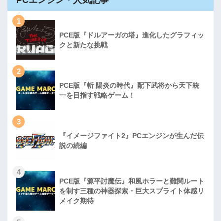
1
PCE版『ドルアーガの塔』進化したグラフィッ
クと新たな挑戦
2
PCE版『斬 陽炎の時代』配下武将から天下統
一を目指す戦略ゲーム！
3
『イメージファイト2』PCエンジンが生んだ伝
説の続編
4
PCE版『源平討魔伝』和風ホラーと難関ルート
を制す三種の神器探索・巨大スプライト体感リ
メイク期待