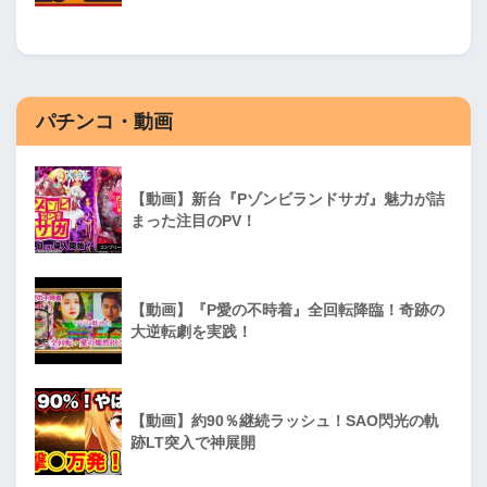
パチンコ・動画
【動画】新台『Pゾンビランドサガ』魅力が詰
まった注目のPV！
【動画】『P愛の不時着』全回転降臨！奇跡の
大逆転劇を実践！
【動画】約90％継続ラッシュ！SAO閃光の軌
跡LT突入で神展開