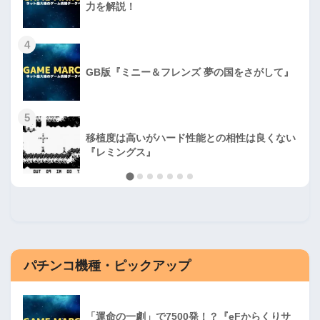
力を解説！
4
GB版『ミニー＆フレンズ 夢の国をさがして』
5
移植度は高いがハード性能との相性は良くない
『レミングス』
パチンコ機種・ピックアップ
「運命の一劇」で7500発！？『eFからくりサ