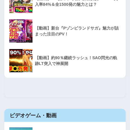
入率84%＆全1500発の魅力とは？
【動画】新台『Pゾンビランドサガ』魅力が詰
まった注目のPV！
【動画】約90％継続ラッシュ！SAO閃光の軌
跡LT突入で神展開
ビデオゲーム・動画