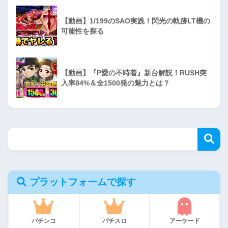
【動画】1/199のSAO実践！閃光の軌跡LT機の
可能性を探る
【動画】『P愛の不時着』新台解説！RUSH突
入率84%＆全1500発の魅力とは？
プラットフォームで探す
パチンコ
パチスロ
アーケード