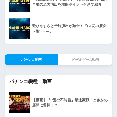
再現の迫力演出を攻略ポイント付きで紹介
遊びやすさと伝統演出が融合！『PA花の慶次
～裂99ver.』
パチンコ動画
ビデオゲーム動画
パチンコ機種・動画
【動画】『P愛の不時着』最速実戦！まさかの
展開に驚愕！？