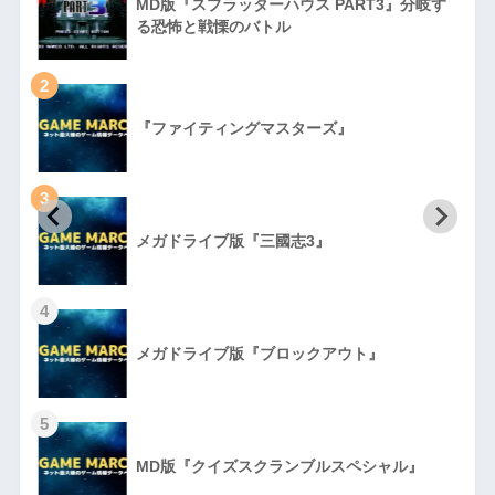
MD版『スプラッターハウス PART3』分岐す
る恐怖と戦慄のバトル
2
『ファイティングマスターズ』
3
初
メガドライブ版『三國志3』
4
メガドライブ版『ブロックアウト』
5
MD版『クイズスクランブルスペシャル』