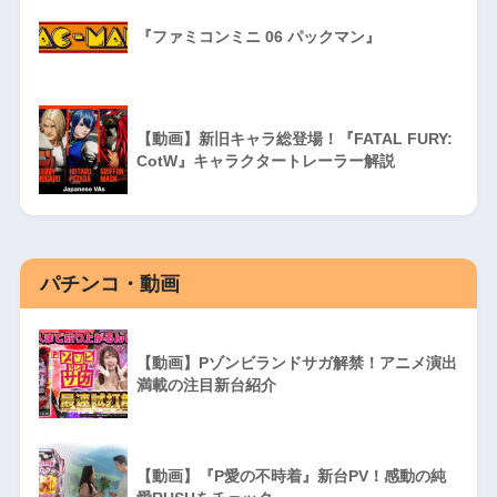
『ファミコンミニ 06 パックマン』
【動画】新旧キャラ総登場！『FATAL FURY:
CotW』キャラクタートレーラー解説
パチンコ・動画
【動画】Pゾンビランドサガ解禁！アニメ演出
満載の注目新台紹介
【動画】『P愛の不時着』新台PV！感動の純