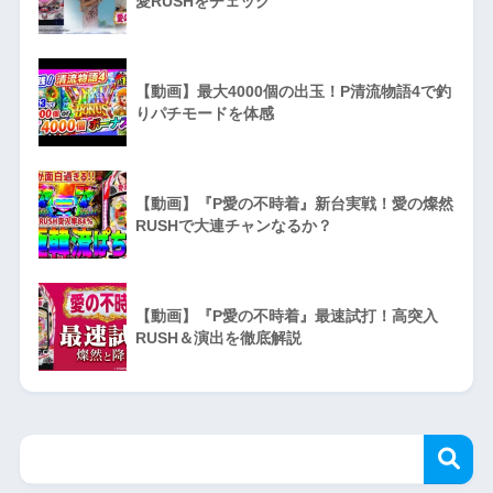
愛RUSHをチェック
【動画】最大4000個の出玉！P清流物語4で釣
りパチモードを体感
【動画】『P愛の不時着』新台実戦！愛の燦然
RUSHで大連チャンなるか？
【動画】『P愛の不時着』最速試打！高突入
RUSH＆演出を徹底解説