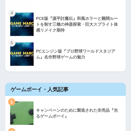
4
PCE版『源平討魔伝』和風ホラーと難関ルー
トを制す三種の神器探索・巨大スプライト体
感リメイク期待
5
PCエンジン版『プロ野球ワールドスタジア
ム』名作野球ゲームの魅力
ゲームボーイ・人気記事
1
キャンペーンのために製造された非売品『光
るゲームボーイ』