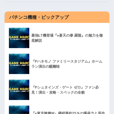
パチンコ機種・ピックアップ
最強LT機登場『e蒼天の拳 羅龍』の魅力を徹
底解説
『Pハネモノ ファミリースタジアム』ホーム
ラン演出の醍醐味
『Pシュタインズ・ゲート ゼロ』ファン必
見！演出・攻略・スペックの全貌
『e東京喰種W』継続率約75％の爆発力と原作