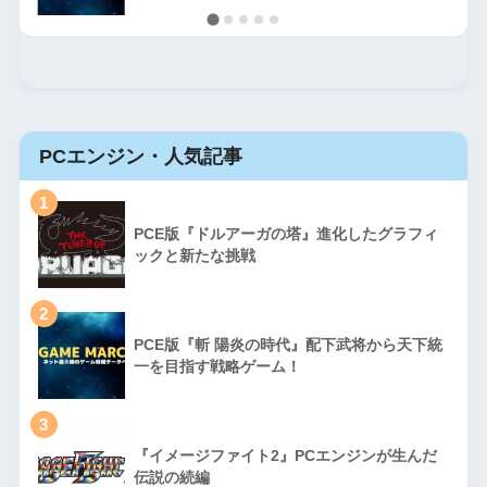
PCエンジン・人気記事
1
PCE版『ドルアーガの塔』進化したグラフィ
ックと新たな挑戦
2
PCE版『斬 陽炎の時代』配下武将から天下統
一を目指す戦略ゲーム！
3
『イメージファイト2』PCエンジンが生んだ
伝説の続編