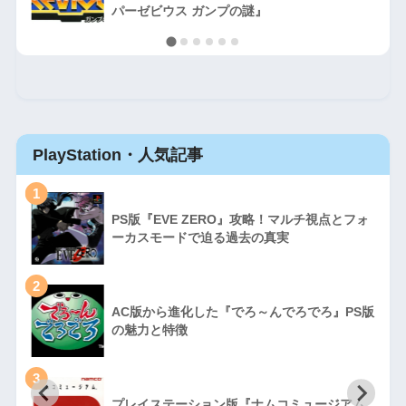
パーゼビウス ガンプの謎』
PlayStation・人気記事
1
PS版『EVE ZERO』攻略！マルチ視点とフォ
ーカスモードで迫る過去の真実
2
AC版から進化した『でろ～んでろでろ』PS版
の魅力と特徴
3
プレイステーション版『ナムコミュージアム