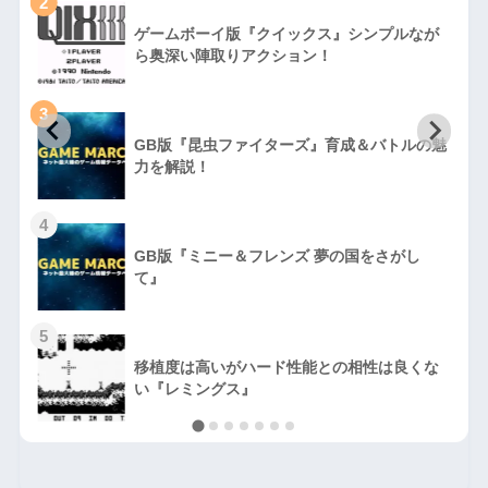
2
ゲームボーイ版『クイックス』シンプルなが
ら奥深い陣取りアクション！
3
GB版『昆虫ファイターズ』育成＆バトルの魅
力を解説！
4
GB版『ミニー＆フレンズ 夢の国をさがし
て』
5
移植度は高いがハード性能との相性は良くな
い『レミングス』