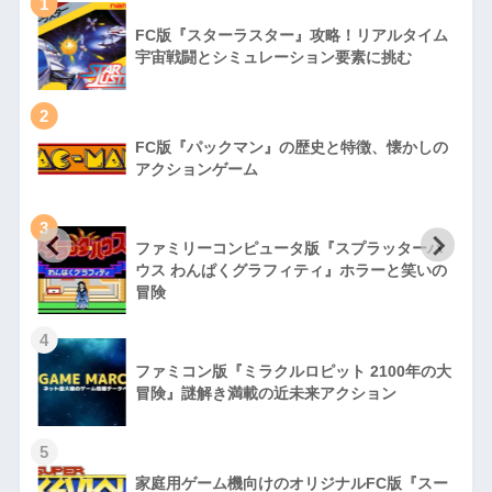
1
FC版『スターラスター』攻略！リアルタイム
宇宙戦闘とシミュレーション要素に挑む
2
FC版『パックマン』の歴史と特徴、懐かしの
アクションゲーム
3
ファミリーコンピュータ版『スプラッターハ
徹
ウス わんぱくグラフィティ』ホラーと笑いの
冒険
4
ファミコン版『ミラクルロピット 2100年の大
冒険』謎解き満載の近未来アクション
5
家庭用ゲーム機向けのオリジナルFC版『スー