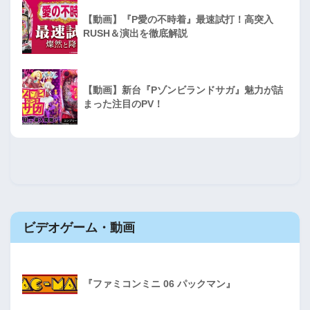
【動画】『P愛の不時着』最速試打！高突入
RUSH＆演出を徹底解説
【動画】新台『Pゾンビランドサガ』魅力が詰
まった注目のPV！
ビデオゲーム・動画
『ファミコンミニ 06 パックマン』