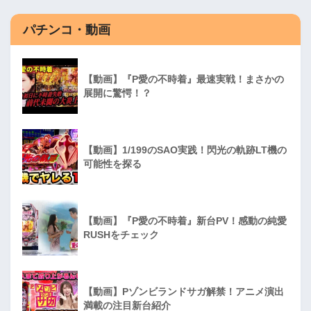
パチンコ・動画
【動画】『P愛の不時着』最速実戦！まさかの
展開に驚愕！？
【動画】1/199のSAO実践！閃光の軌跡LT機の
可能性を探る
【動画】『P愛の不時着』新台PV！感動の純愛
RUSHをチェック
【動画】Pゾンビランドサガ解禁！アニメ演出
満載の注目新台紹介