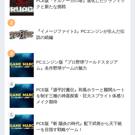
PCE版『ドルアーガの塔』進化したグラフィッ
クと新たな挑戦
2
『イメージファイト2』PCエンジンが生んだ伝
説の続編
3
PCエンジン版『プロ野球ワールドスタジア
ム』名作野球ゲームの魅力
4
PCE版『源平討魔伝』和風ホラーと難関ルート
を制す三種の神器探索・巨大スプライト体感リ
メイク期待
5
PCE版『斬 陽炎の時代』配下武将から天下統
一を目指す戦略ゲーム！