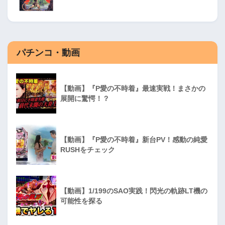
パチンコ・動画
【動画】『P愛の不時着』最速実戦！まさかの
展開に驚愕！？
【動画】『P愛の不時着』新台PV！感動の純愛
RUSHをチェック
【動画】1/199のSAO実践！閃光の軌跡LT機の
可能性を探る