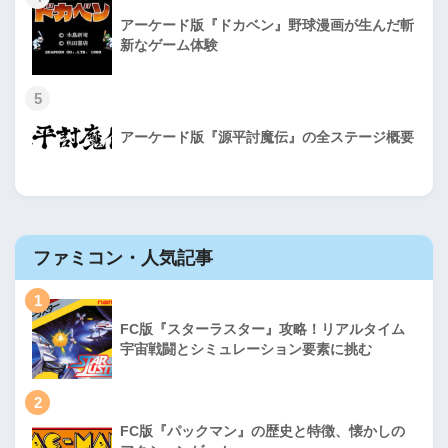
アーケード版『ドカベン』野球漫画が生んだ斬
新なゲーム体験
5
アーケード版『源平討魔伝』の全ステージ概要
ファミコン・人気記事
1
FC版『スターラスター』攻略！リアルタイム
宇宙戦闘とシミュレーション要素に挑む
2
FC版『パックマン』の歴史と特徴、懐かしの