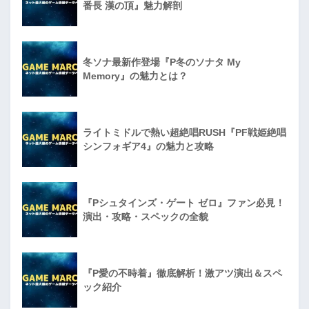
番長 漢の頂』魅力解剖
冬ソナ最新作登場『P冬のソナタ My
Memory』の魅力とは？
ライトミドルで熱い超絶唱RUSH『PF戦姫絶唱
シンフォギア4』の魅力と攻略
『Pシュタインズ・ゲート ゼロ』ファン必見！
演出・攻略・スペックの全貌
『P愛の不時着』徹底解析！激アツ演出＆スペ
ック紹介