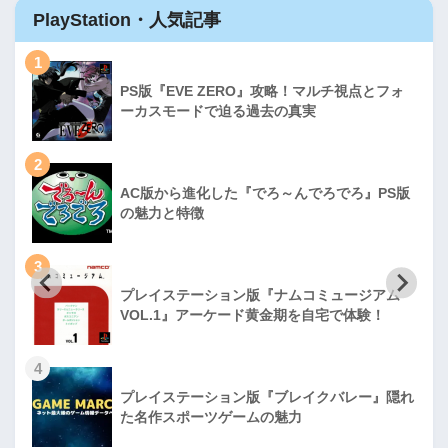
PlayStation・人気記事
1
PS版『EVE ZERO』攻略！マルチ視点とフォ
ーカスモードで迫る過去の真実
2
AC版から進化した『でろ～んでろでろ』PS版
の魅力と特徴
3
プレイステーション版『ナムコミュージアム
VOL.1』アーケード黄金期を自宅で体験！
4
プレイステーション版『ブレイクバレー』隠れ
た名作スポーツゲームの魅力