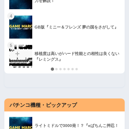
力を解説！
4
GB版『ミニー＆フレンズ 夢の国をさがして』
5
移植度は高いがハード性能との相性は良くない
『レミングス』
パチンコ機種・ピックアップ
ライトミドルで3000発！？『eぱちんこ押忍！