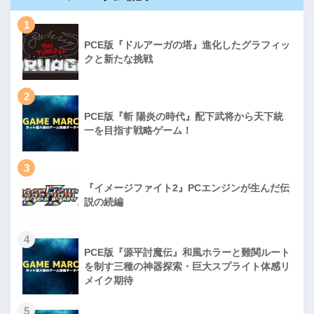
1
PCE版『ドルアーガの塔』進化したグラフィッ
クと新たな挑戦
2
PCE版『斬 陽炎の時代』配下武将から天下統
一を目指す戦略ゲーム！
3
『イメージファイト2』PCエンジンが生んだ伝
説の続編
4
PCE版『源平討魔伝』和風ホラーと難関ルート
を制す三種の神器探索・巨大スプライト体感リ
メイク期待
5