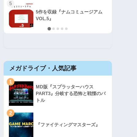
5
5
5作を収録『ナムコミュージアム
VOL.5』
メガドライブ・人気記事
セガマ
1
1
MD版『スプラッターハウス
PART3』分岐する恐怖と戦慄のバ
トル
2
2
『ファイティングマスターズ』