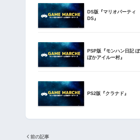
DS版『マリオパーティ
3
Wii版『クレイジー
DS』
Wii』直感アクショ
の楽しさ
4
PSP版『モンハン日記 
『星のカービィ Wii
ぽかアイルー村』
5
Wii版『星のカービィ
シャルコレクション
PS2版『クラナド』
前の記事