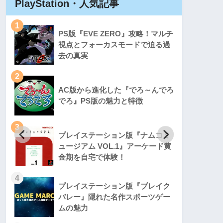
PlayStation・人気記事
Play
1
1
PS版『EVE ZERO』攻略！マルチ
視点とフォーカスモードで迫る過
去の真実
2
2
AC版から進化した『でろ～んでろ
でろ』PS版の魅力と特徴
3
3
プレイステーション版『ナムコミ
ュージアム VOL.1』アーケード黄
金期を自宅で体験！
4
4
プレイステーション版『ブレイク
バレー』隠れた名作スポーツゲー
ムの魅力