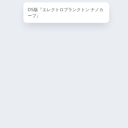
PlayStation4・人気記事
DS版『エレクトロプランクトン ナノカ
1
ープ』
PS4版『迷宮経営SLG Z
DG OfflineVer』
2
【動画】1993年の
ラルディア特集でゲ
迫る
3
PS4とSwitchで復刻
ラスター』徹底解析
4
『ナックルヘッズ』Sw
PS4版が復刻！最大
を再び体験