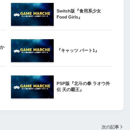
Switch版『食用系少女
3
クライマー
Food Girls』
PS4とSwitchで復刻『VS.スター
ンと障害物突破
ラスター』徹底解析
4
ぽか
Switch版『ドラゴンボールZ 超武
『キャッツ パート1』
』
闘伝』
5
Switch版『ナムコミュージアム
 20周年スペ
（パックマンVS.持っている人と
PSP版『北斗の拳 ラオウ外
』
対戦版）』
伝 天の覇王』
次の記事