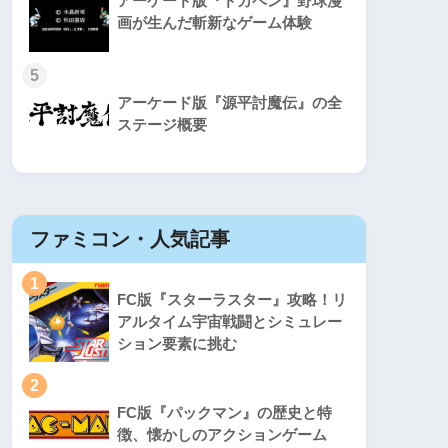
アーケード版『ドカベン』野球漫
画が生んだ斬新なゲーム体験
5
アーケード版『源平討魔伝』の全
ステージ概要
ファミコン・人気記事
スーパ
1
1
FC版『スターラスター』攻略！リ
アルタイム宇宙戦闘とシミュレー
ション要素に挑む
2
2
FC版『パックマン』の歴史と特
徴、懐かしのアクションゲーム