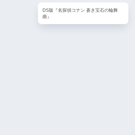
PlayStation5・人気記事
DS版『名探偵コナン 蒼き宝石の輪舞
1
曲』
ombie6tal
PS5版『ストリートファイター6』
2
名作復活！エメ
ームの深層に
PS5版『デーモンズソウル』
3
『VS.スター
PS5版『ダート5』
4
itch版＆
4人対戦の魅力
『ゴーストワイヤー トーキョー』