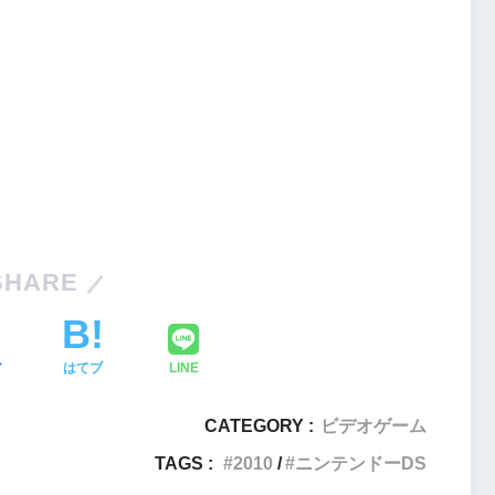
Nintendo Switch・人気記事
SHARE
1
【動画】1993年の名作復活！エメ
フィットネス・
ラルディア特集でゲームの深層に
ア
はてブ
LINE
迫る
CATEGORY :
ビデオゲーム
2
Nintendo Switch版『タベオウジ
エストX』シリ
TAGS :
2010
ニンテンドーDS
ャ』料理とバトルの融合が魅力の
化の挑戦
新感覚ゲーム