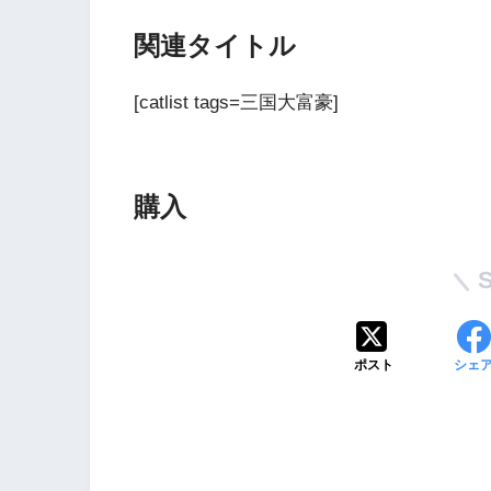
関連タイトル
[catlist tags=三国大富豪]
購入
Wii・人気記事
1
WiiU版『ズンバ・
ワールドパーティ』
ポスト
シェ
2
Wii版『ドラゴンク
ーズ初のオンライン