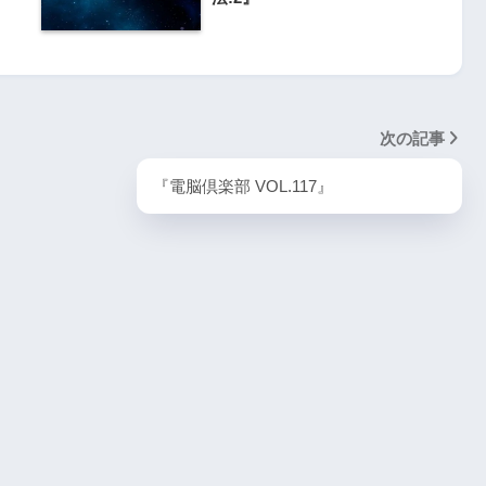
次の記事
『電脳倶楽部 VOL.117』