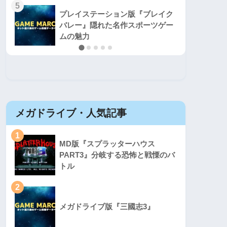
5
5
プレイステーション版『ブレイク
バレー』隠れた名作スポーツゲー
ムの魅力
メガドライブ・人気記事
セガマ
1
1
MD版『スプラッターハウス
PART3』分岐する恐怖と戦慄のバ
トル
2
2
メガドライブ版『三國志3』