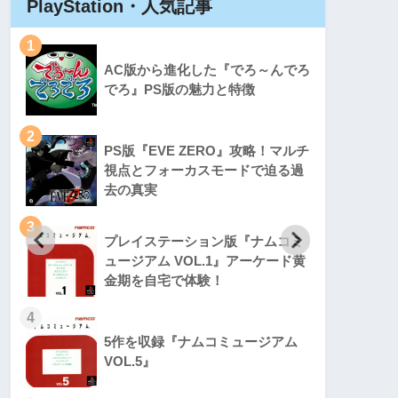
PlayStation・人気記事
Play
1
1
AC版から進化した『でろ～んでろ
でろ』PS版の魅力と特徴
2
2
PS版『EVE ZERO』攻略！マルチ
視点とフォーカスモードで迫る過
去の真実
3
3
プレイステーション版『ナムコミ
ュージアム VOL.1』アーケード黄
金期を自宅で体験！
4
4
5作を収録『ナムコミュージアム
VOL.5』