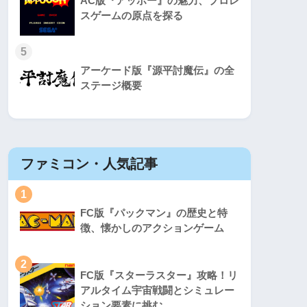
AC版『アッポー』の魅力、プロレ
スゲームの原点を探る
5
アーケード版『源平討魔伝』の全
ステージ概要
ファミコン・人気記事
スーパ
1
1
FC版『パックマン』の歴史と特
徴、懐かしのアクションゲーム
2
2
FC版『スターラスター』攻略！リ
アルタイム宇宙戦闘とシミュレー
ション要素に挑む