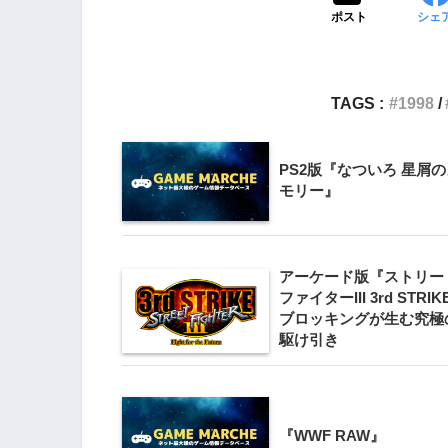
ポスト
シェ
TAGS :
1998
PS2版『なついろ 星屑の
モリー』
アーケード版『ストリー
ファイターIII 3rd STRI
ブロッキングが生む究極
駆け引き
『WWF RAW』