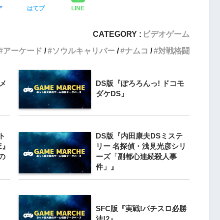
ア
はてブ
LINE
CATEGORY :
ビデオゲーム
アーケード
ソウルキャリバー
ナムコ
対戦格闘
メ
DS版『ぽろろんっ! ドコモ
ダケDS』
ト
DS版『内田康夫DSミステ
KE』
リー 名探偵・浅見光彦シリ
の
ーズ「副都心連続殺人事
件」』
SFC版『実戦!パチスロ必勝
法!2』