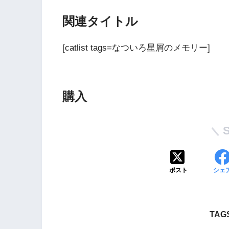
関連タイトル
[catlist tags=なついろ星屑のメモリー]
購入
Wii・人気記事
1
WiiU版『ズンバ・
ワールドパーティ』
ポスト
シェ
2
Wii版『ドラゴンク
TAGS
ーズ初のオンライン