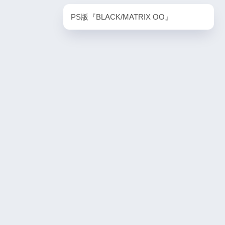
PlayStation5・人気記事
PS版『BLACK/MATRIX OO』
1
『VS.スター
PS5版『デーモンズソウル』
2
ombie6tal
『ゴーストワイヤー トーキョー』
3
名作復活！エメ
ームの深層に
PS5版『ダート5』
4
PS4と
ズルゲームの新
PS5版『ストリートファイター6』