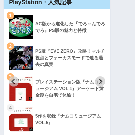
PlayStation・人気記事
Play
1
1
AC版から進化した『でろ～んでろ
でろ』PS版の魅力と特徴
2
2
PS版『EVE ZERO』攻略！マルチ
視点とフォーカスモードで迫る過
去の真実
3
3
プレイステーション版『ナムコミ
ュージアム VOL.1』アーケード黄
金期を自宅で体験！
4
4
5作を収録『ナムコミュージアム
VOL.5』