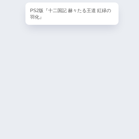
PlayStation4・人気記事
PS2版『十二国記 赫々たる王道 紅緑の
1
羽化』
PS4とSwitchで復刻
ラスター』徹底解析
2
PS4版『迷宮経営SLG Z
DG OfflineVer』
3
【動画】1993年の
ラルディア特集でゲ
迫る
4
『エメラルディア』が
Switchで蘇る！パ
たな挑戦