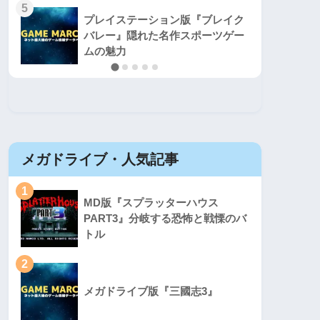
5
5
プレイステーション版『ブレイク
バレー』隠れた名作スポーツゲー
ムの魅力
メガドライブ・人気記事
セガマ
1
1
MD版『スプラッターハウス
PART3』分岐する恐怖と戦慄のバ
トル
2
2
メガドライブ版『三國志3』