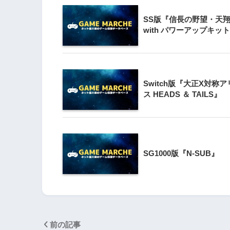
SS版『信長の野望・天
3
Wii版『クレイジー
with パワーアップキッ
Wii』直感アクショ
の楽しさ
4
Switch版『大正X対称ア
『星のカービィ Wii
ス HEADS ＆ TAILS』
5
Wii版『星のカービィ
シャルコレクション
SG1000版『N-SUB』
前の記事