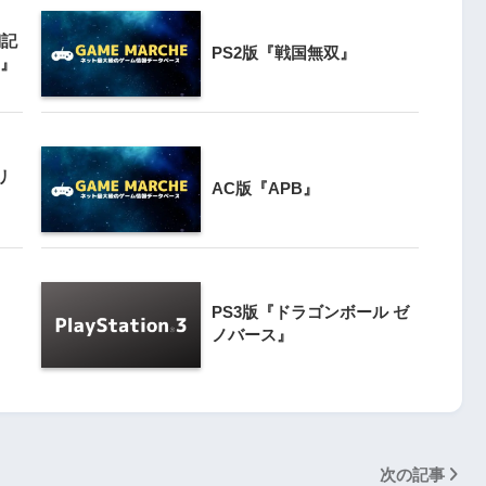
翔記
3
PS2版『戦国無双』
クライマー
Switch版『ナムコミュージアム
ト』
ンと障害物突破
（パックマンVS.持っている人と
対戦版）』
4
【動画】1993年の名作復活！エメ
リ
AC版『APB』
』
ラルディア特集でゲームの深層に
迫る
5
『エメラルディア』がPS4と
 20周年スペ
Switchで蘇る！パズルゲームの新
PS3版『ドラゴンボール ゼ
』
たな挑戦
ノバース』
次の記事