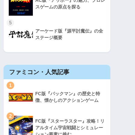
AC版『アッポー』の魅力、プロレ
スゲームの原点を探る
5
アーケード版『源平討魔伝』の全
ステージ概要
ファミコン・人気記事
スーパ
1
1
FC版『パックマン』の歴史と特
徴、懐かしのアクションゲーム
2
2
FC版『スターラスター』攻略！リ
アルタイム宇宙戦闘とシミュレー
ション要素に挑む