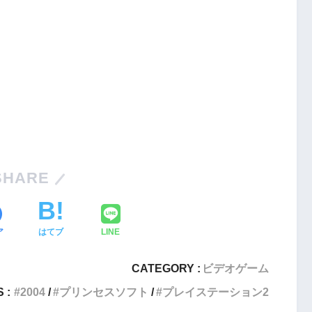
Nintendo Switch・人気記事
SHARE
1
Nintendo Switch版『タベオウジ
フィットネス・
ャ』料理とバトルの融合が魅力の
ア
はてブ
LINE
新感覚ゲーム
CATEGORY :
ビデオゲーム
2
エストX』シリ
PS4とSwitchで復刻『VS.スター
 :
2004
プリンセスソフト
プレイステーション2
化の挑戦
ラスター』徹底解析