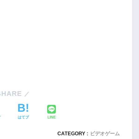
Nintendo Switch・人気記事
1
SHARE
Nintendo Switch版『タベオウジ
フィットネス・
ャ』料理とバトルの融合が魅力の
新感覚ゲーム
ア
はてブ
LINE
2
【動画】1993年の名作復活！エメ
エストX』シリ
ラルディア特集でゲームの深層に
CATEGORY :
ビデオゲーム
化の挑戦
迫る