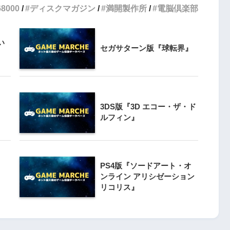
68000
ディスクマガジン
満開製作所
電脳倶楽部
3
クライマー
PS4とSwitchで復刻『VS.スター
ンと障害物突破
い
ラスター』徹底解析
セガサターン版『球転界』
4
Switch版『ドラゴンボールZ 超武
』
闘伝』
3DS版『3D エコー・ザ・ド
』
ルフィン』
5
『ナックルヘッズ』Switch版＆
 20周年スペ
PS4版が復刻！最大4人対戦の魅力
』
を再び体験
PS4版『ソードアート・オ
ンライン アリシゼーション
リコリス』