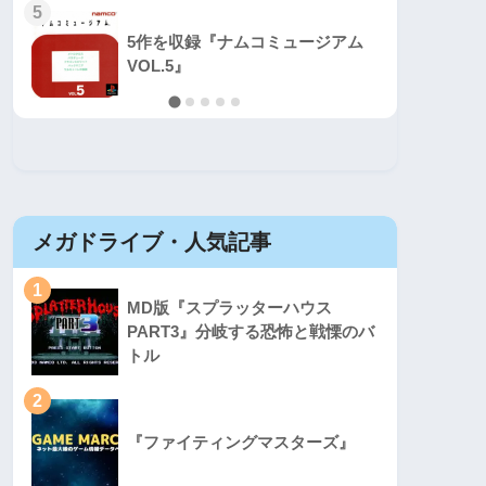
5
5
5作を収録『ナムコミュージアム
VOL.5』
メガドライブ・人気記事
セガマ
1
1
MD版『スプラッターハウス
PART3』分岐する恐怖と戦慄のバ
トル
2
2
『ファイティングマスターズ』