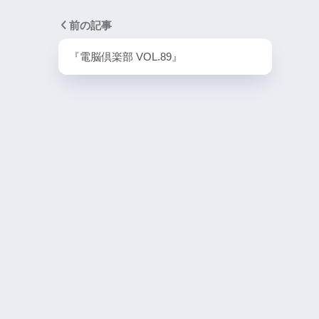
PlayStation4・人気記事
前の記事
1
『電脳倶楽部 VOL.89』
PS4版『迷宮経営SLG Z
DG OfflineVer』
2
【動画】1993年の
ラルディア特集でゲ
迫る
3
PS4とSwitchで復刻
ラスター』徹底解析
4
『ナックルヘッズ』Sw
PS4版が復刻！最大
を再び体験