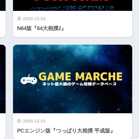
2020-12-01
N64版『64大相撲2』
2020-12-01
PCエンジン版『つっぱり大相撲 平成版』