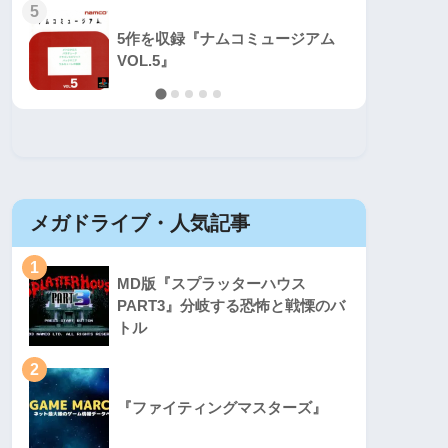
5
5
5作を収録『ナムコミュージアム
VOL.5』
メガドライブ・人気記事
セガマ
1
1
MD版『スプラッターハウス
PART3』分岐する恐怖と戦慄のバ
トル
2
2
『ファイティングマスターズ』