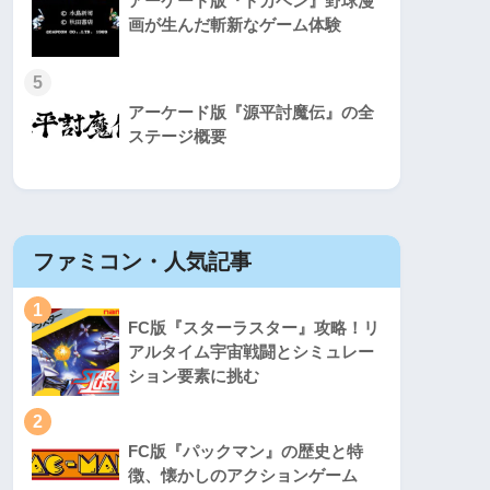
アーケード版『ドカベン』野球漫
画が生んだ斬新なゲーム体験
5
アーケード版『源平討魔伝』の全
ステージ概要
ファミコン・人気記事
スーパ
1
1
FC版『スターラスター』攻略！リ
アルタイム宇宙戦闘とシミュレー
ション要素に挑む
2
2
FC版『パックマン』の歴史と特
徴、懐かしのアクションゲーム