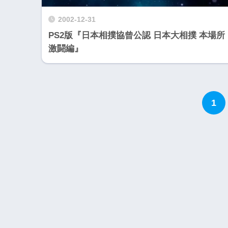
2002-12-31
PS2版『日本相撲協曾公認 日本大相撲 本場所
激闘編』
1
Wii・人気記事
1
WiiU版『ズンバ・
ワールドパーティ』
2
Wii版『ドラゴンク
ーズ初のオンライン