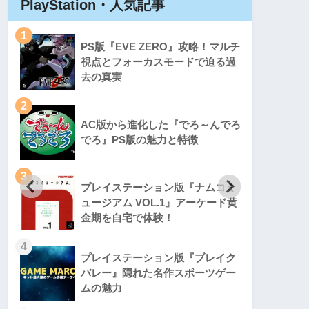
PlayStation・人気記事
Play
1
1
PS版『EVE ZERO』攻略！マルチ
視点とフォーカスモードで迫る過
去の真実
2
2
AC版から進化した『でろ～んでろ
でろ』PS版の魅力と特徴
3
3
プレイステーション版『ナムコミ
ュージアム VOL.1』アーケード黄
金期を自宅で体験！
4
4
プレイステーション版『ブレイク
バレー』隠れた名作スポーツゲー
ムの魅力