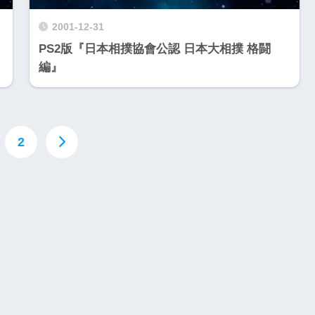
2001-12-31
PS2版『日本相撲協會公認 日本大相撲 格闘
編』
2
Nintendo Switch・人気記事
1
【動画】1993年の名作復活！エメ
フィットネス・
ラルディア特集でゲームの深層に
迫る
2
Nintendo Switch版『タベオウジ
エストX』シリ
ャ』料理とバトルの融合が魅力の
化の挑戦
新感覚ゲーム