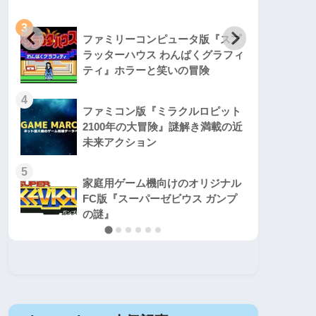
3
3
ファミリーコンピュータ版『スプ
ラッターハウス わんぱくグラフィ
ティ』ホラーと笑いの冒険
4
4
ファミコン版『ミラクルロピット
2100年の大冒険』謎解き満載の近
未来アクション
5
5
家庭用ゲーム機向けのオリジナル
FC版『スーパーゼビウス ガンプ
の謎』