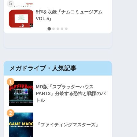
5
5
5作を収録『ナムコミュージアム
VOL.5』
メガドライブ・人気記事
セガマ
1
1
MD版『スプラッターハウス
PART3』分岐する恐怖と戦慄のバ
トル
2
2
『ファイティングマスターズ』