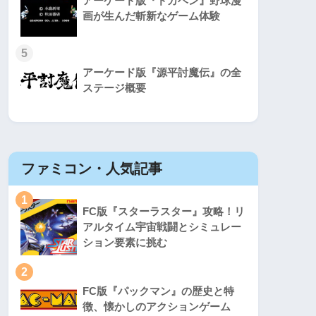
アーケード版『ドカベン』野球漫
画が生んだ斬新なゲーム体験
5
アーケード版『源平討魔伝』の全
ステージ概要
ファミコン・人気記事
スーパ
1
1
FC版『スターラスター』攻略！リ
アルタイム宇宙戦闘とシミュレー
ション要素に挑む
2
2
FC版『パックマン』の歴史と特
徴、懐かしのアクションゲーム