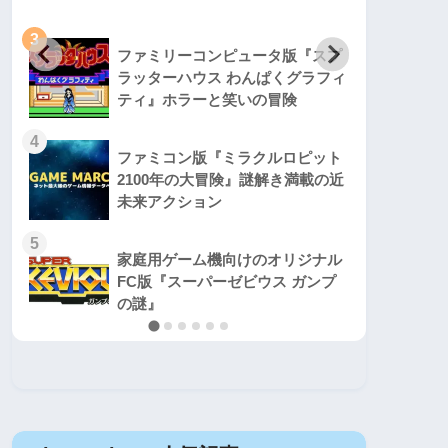
3
3
ファミリーコンピュータ版『スプ
ラッターハウス わんぱくグラフィ
ティ』ホラーと笑いの冒険
4
4
ファミコン版『ミラクルロピット
2100年の大冒険』謎解き満載の近
未来アクション
5
5
家庭用ゲーム機向けのオリジナル
FC版『スーパーゼビウス ガンプ
の謎』