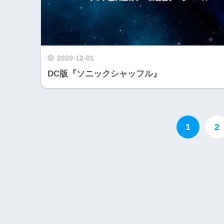
2020-12-01
DC版『ソニックシャッフル』
Wii・人気記事
1
2
1
WiiU版『ズンバ・
ワールドパーティ』
2
Wii版『ドラゴンク
ーズ初のオンライン