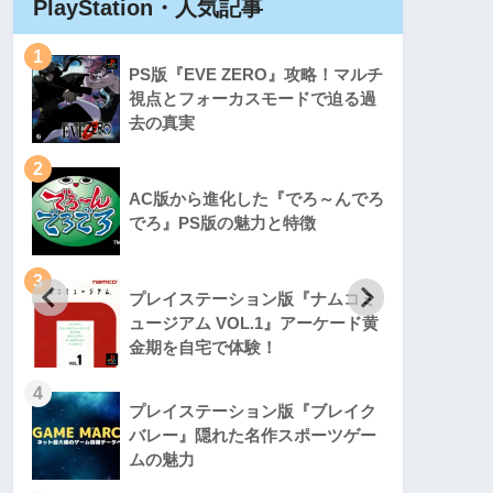
PlayStation・人気記事
Play
1
1
PS版『EVE ZERO』攻略！マルチ
視点とフォーカスモードで迫る過
去の真実
2
2
AC版から進化した『でろ～んでろ
でろ』PS版の魅力と特徴
3
3
プレイステーション版『ナムコミ
ュージアム VOL.1』アーケード黄
金期を自宅で体験！
4
4
プレイステーション版『ブレイク
バレー』隠れた名作スポーツゲー
ムの魅力