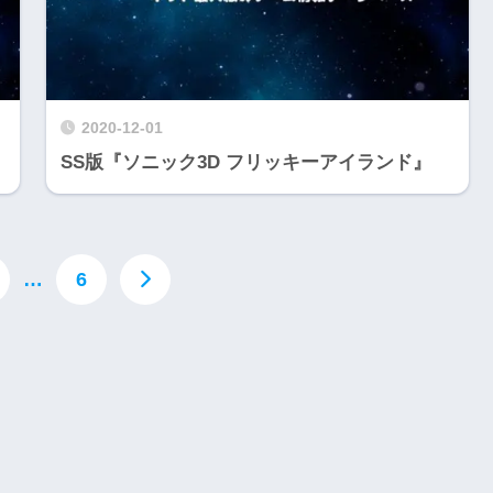
2020-12-01
SS版『ソニック3D フリッキーアイランド』
Nintendo Switch・人気記事
…
6
1
【動画】1993年の名作復活！エメ
フィットネス・
ラルディア特集でゲームの深層に
迫る
2
Nintendo Switch版『タベオウジ
エストX』シリ
ャ』料理とバトルの融合が魅力の
化の挑戦
新感覚ゲーム