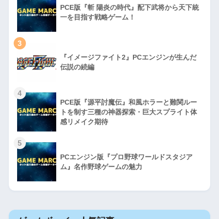
PCE版『斬 陽炎の時代』配下武将から天下統
一を目指す戦略ゲーム！
3
『イメージファイト2』PCエンジンが生んだ
伝説の続編
4
PCE版『源平討魔伝』和風ホラーと難関ルー
トを制す三種の神器探索・巨大スプライト体
感リメイク期待
5
PCエンジン版『プロ野球ワールドスタジア
ム』名作野球ゲームの魅力