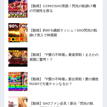
【動画】1/199のSAO実践！閃光の軌跡LT機
の可能性を探る
【動画】約90％継続ラッシュ！SAO閃光の軌
跡LT突入で神展開
【動画】『P愛の不時着』最速実戦！まさかの
展開に驚愕！？
【動画】『P愛の不時着』新台実戦！愛の燦然
RUSHで大連チャンなるか？
【動画】SAOファン必見！新台「閃光の軌