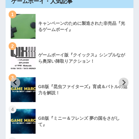
ゲームボーイ・人気記事
1
キャンペーンのために製造された非売品『光
るゲームボーイ』
2
ゲームボーイ版『クイックス』シンプルなが
ら奥深い陣取りアクション！
3
GB版『昆虫ファイターズ』育成＆バトルの魅
力を解説！
4
GB版『ミニー＆フレンズ 夢の国をさがし
て』