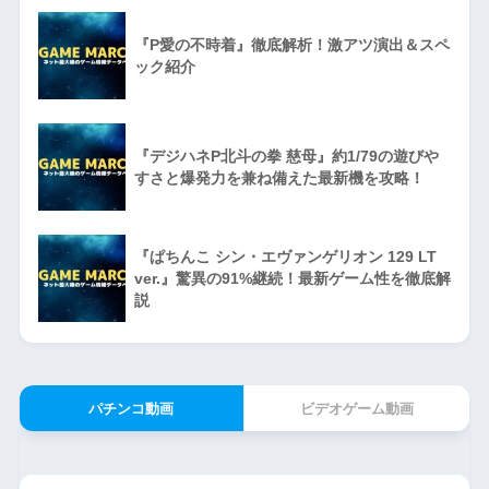
『P愛の不時着』徹底解析！激アツ演出＆スペ
ック紹介
『デジハネP北斗の拳 慈母』約1/79の遊びや
すさと爆発力を兼ね備えた最新機を攻略！
『ぱちんこ シン・エヴァンゲリオン 129 LT
ver.』驚異の91%継続！最新ゲーム性を徹底解
説
パチンコ動画
ビデオゲーム動画