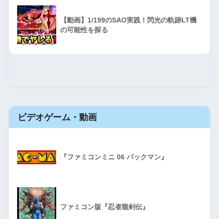
【動画】1/199のSAO実践！閃光の軌跡LT機
の可能性を探る
ビデオゲーム・動画
『ファミコンミニ 06 パックマン』
ファミコン版『忍者龍剣伝』