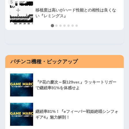
5
移植度は高いがハード性能との相性は良くな
い『レミングス』
パチンコ機種・ピックアップ
『P花の慶次～裂129ver.』ラッキートリガー
で継続率91%を体感せよ
継続率81%！『eフィーバー戦姫絶唱シンフォ
ギア4』魅力解剖！