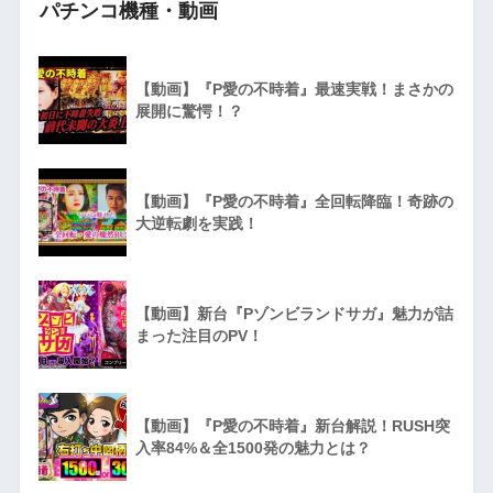
パチンコ機種・動画
【動画】『P愛の不時着』最速実戦！まさかの
展開に驚愕！？
【動画】『P愛の不時着』全回転降臨！奇跡の
大逆転劇を実践！
【動画】新台『Pゾンビランドサガ』魅力が詰
まった注目のPV！
【動画】『P愛の不時着』新台解説！RUSH突
入率84%＆全1500発の魅力とは？