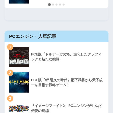
PCエンジン・人気記事
1
PCE版『ドルアーガの塔』進化したグラフィ
ックと新たな挑戦
2
PCE版『斬 陽炎の時代』配下武将から天下統
一を目指す戦略ゲーム！
3
『イメージファイト2』PCエンジンが生んだ
伝説の続編