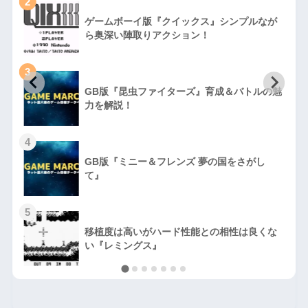
2
ゲームボーイ版『クイックス』シンプルなが
ら奥深い陣取りアクション！
3
GB版『昆虫ファイターズ』育成＆バトルの魅
力を解説！
4
GB版『ミニー＆フレンズ 夢の国をさがし
て』
5
移植度は高いがハード性能との相性は良くな
い『レミングス』