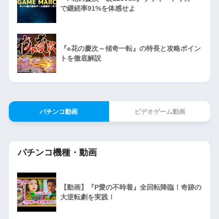
で継続率91%を体感せよ
『e花の慶次～傾奇一転』の特長と攻略ポイン
トを徹底解説
パチンコ動画
ビデオゲーム動画
パチンコ機種・動画
【動画】『P愛の不時着』全回転降臨！奇跡の
大逆転劇を実践！