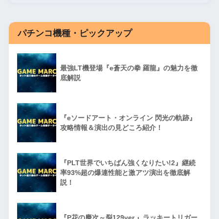
パチンコ機種・ピックアップ
最強LT機登場『e蒼天の拳 羅龍』の魅力を徹
底解説
『eソードアート・オンライン 閃光の軌跡』
攻略情報＆演出の見どころ紹介！
『PLT世界でいちばん強くなりたい!2』継続
率93%超の爆連性能と激アツ演出を徹底解
説！
『P花の慶次～裂129ver.』ラッキートリガー