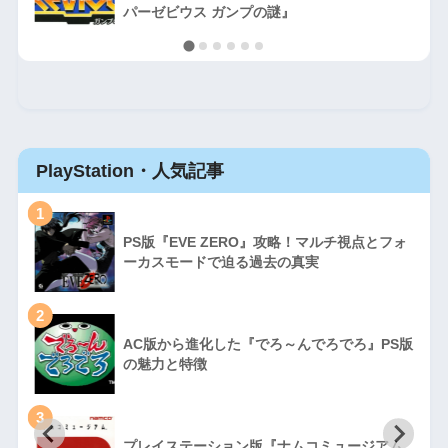
パーゼビウス ガンプの謎』
PlayStation・人気記事
1
PS版『EVE ZERO』攻略！マルチ視点とフォ
ーカスモードで迫る過去の真実
2
AC版から進化した『でろ～んでろでろ』PS版
の魅力と特徴
3
プレイステーション版『ナムコミュージアム