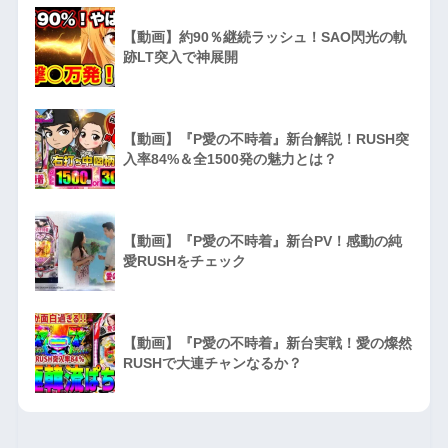
【動画】約90％継続ラッシュ！SAO閃光の軌
跡LT突入で神展開
【動画】『P愛の不時着』新台解説！RUSH突
入率84%＆全1500発の魅力とは？
【動画】『P愛の不時着』新台PV！感動の純
愛RUSHをチェック
【動画】『P愛の不時着』新台実戦！愛の燦然
RUSHで大連チャンなるか？