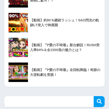
展開に驚愕！？
【動画】約90％継続ラッシュ！SAO閃光の軌
跡LT突入で神展開
【動画】『P愛の不時着』新台解説！RUSH突
入率84%＆全1500発の魅力とは？
【動画】『P愛の不時着』全回転降臨！奇跡の
大逆転劇を実践！