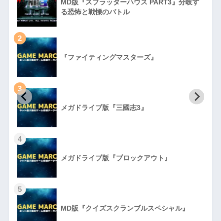
MD版『スプラッターハウス PART3』分岐す
る恐怖と戦慄のバトル
2
『ファイティングマスターズ』
3
初
メガドライブ版『三國志3』
4
メガドライブ版『ブロックアウト』
5
MD版『クイズスクランブルスペシャル』