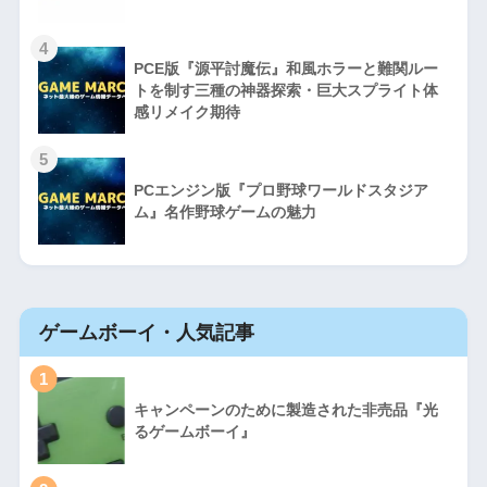
4
PCE版『源平討魔伝』和風ホラーと難関ルー
トを制す三種の神器探索・巨大スプライト体
感リメイク期待
5
PCエンジン版『プロ野球ワールドスタジア
ム』名作野球ゲームの魅力
ゲームボーイ・人気記事
1
キャンペーンのために製造された非売品『光
るゲームボーイ』