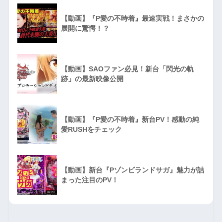
【動画】『P愛の不時着』最速実戦！まさかの
展開に驚愕！？
【動画】SAOファン必見！新台「閃光の軌
跡」の最新映像公開
【動画】『P愛の不時着』新台PV！感動の純
愛RUSHをチェック
【動画】新台『Pゾンビランドサガ』魅力が詰
まった注目のPV！