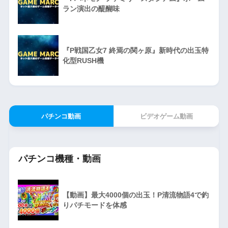
ラン演出の醍醐味
『P戦国乙女7 終焉の関ヶ原』新時代の出玉特
化型RUSH機
パチンコ動画
ビデオゲーム動画
パチンコ機種・動画
【動画】最大4000個の出玉！P清流物語4で釣
りパチモードを体感