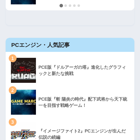
PCエンジン・人気記事
1
PCE版『ドルアーガの塔』進化したグラフィ
ックと新たな挑戦
2
PCE版『斬 陽炎の時代』配下武将から天下統
一を目指す戦略ゲーム！
3
『イメージファイト2』PCエンジンが生んだ
伝説の続編