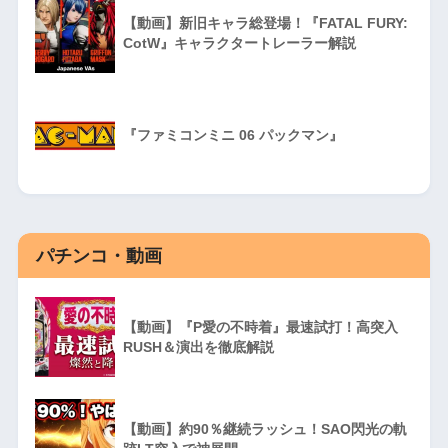
【動画】新旧キャラ総登場！『FATAL FURY:
CotW』キャラクタートレーラー解説
『ファミコンミニ 06 パックマン』
パチンコ・動画
【動画】『P愛の不時着』最速試打！高突入
RUSH＆演出を徹底解説
【動画】約90％継続ラッシュ！SAO閃光の軌