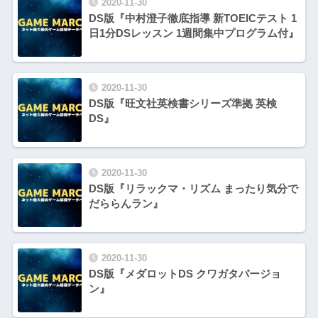
2020-11-30
DS版『中村澄子徹底指導 新TOEICテスト 1
日1分DSレッスン 1週間集中プログラム付』
2020-11-30
DS版『旺文社英検書シリーズ準拠 英検
DS』
2020-11-30
DS版『リラックマ・リズム まったり気分で
だららんラン』
2020-11-30
DS版『メダロットDS クワガタバージョ
ン』