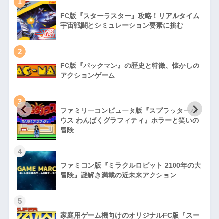
1
FC版『スターラスター』攻略！リアルタイム
宇宙戦闘とシミュレーション要素に挑む
2
FC版『パックマン』の歴史と特徴、懐かしの
アクションゲーム
3
ファミリーコンピュータ版『スプラッターハ
徹
ウス わんぱくグラフィティ』ホラーと笑いの
冒険
4
ファミコン版『ミラクルロピット 2100年の大
冒険』謎解き満載の近未来アクション
5
家庭用ゲーム機向けのオリジナルFC版『スー