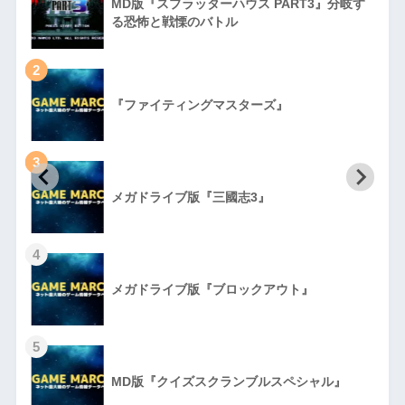
MD版『スプラッターハウス PART3』分岐す
る恐怖と戦慄のバトル
2
『ファイティングマスターズ』
3
初
メガドライブ版『三國志3』
4
メガドライブ版『ブロックアウト』
5
MD版『クイズスクランブルスペシャル』