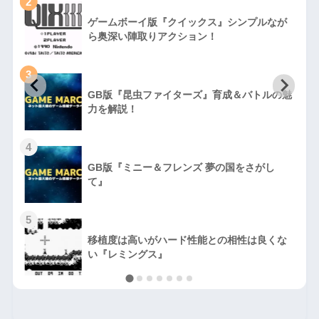
2
ゲームボーイ版『クイックス』シンプルなが
ら奥深い陣取りアクション！
3
GB版『昆虫ファイターズ』育成＆バトルの魅
力を解説！
4
GB版『ミニー＆フレンズ 夢の国をさがし
て』
5
移植度は高いがハード性能との相性は良くな
い『レミングス』