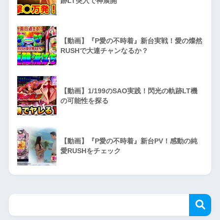
跡LT突入で神展開
【動画】『P愛の不時着』新台実戦！愛の燦然
RUSHで大連チャンなるか？
【動画】1/199のSAO実践！閃光の軌跡LT機
の可能性を探る
【動画】『P愛の不時着』新台PV！感動の純
愛RUSHをチェック