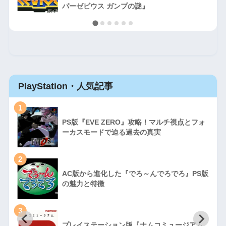
パーゼビウス ガンプの謎』
PlayStation・人気記事
1
PS版『EVE ZERO』攻略！マルチ視点とフォ
ーカスモードで迫る過去の真実
2
AC版から進化した『でろ～んでろでろ』PS版
の魅力と特徴
3
プレイステーション版『ナムコミュージアム