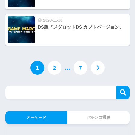
2020-11-30
DS版『メダロットDS カブトバージョン』
1
2
…
7
アーケード
パチンコ機種