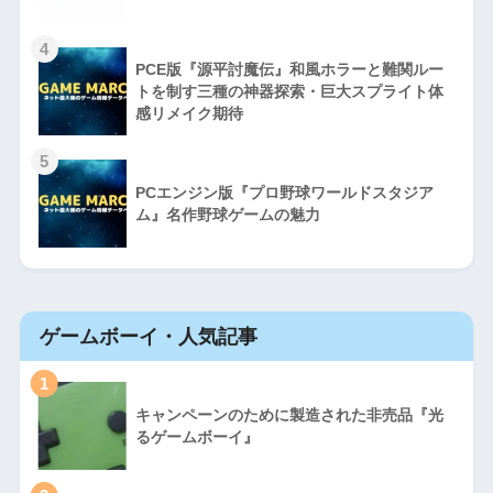
4
PCE版『源平討魔伝』和風ホラーと難関ルー
トを制す三種の神器探索・巨大スプライト体
感リメイク期待
5
PCエンジン版『プロ野球ワールドスタジア
ム』名作野球ゲームの魅力
ゲームボーイ・人気記事
1
キャンペーンのために製造された非売品『光
るゲームボーイ』