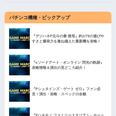
パチンコ機種・ピックアップ
『デジハネP北斗の拳 慈母』約1/79の遊びや
すさと爆発力を兼ね備えた最新機を攻略！
『eソードアート・オンライン 閃光の軌跡』
攻略情報＆演出の見どころ紹介！
『Pシュタインズ・ゲート ゼロ』ファン必
見！演出・攻略・スペックの全貌
『Pハネモノ ファミリースタジアム』ホーム