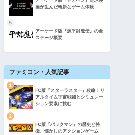
アーケード版『ドカベン』野球漫
画が生んだ斬新なゲーム体験
5
アーケード版『源平討魔伝』の全
ステージ概要
ファミコン・人気記事
スーパ
1
1
FC版『スターラスター』攻略！リ
アルタイム宇宙戦闘とシミュレー
ション要素に挑む
2
2
FC版『パックマン』の歴史と特
徴、懐かしのアクションゲーム