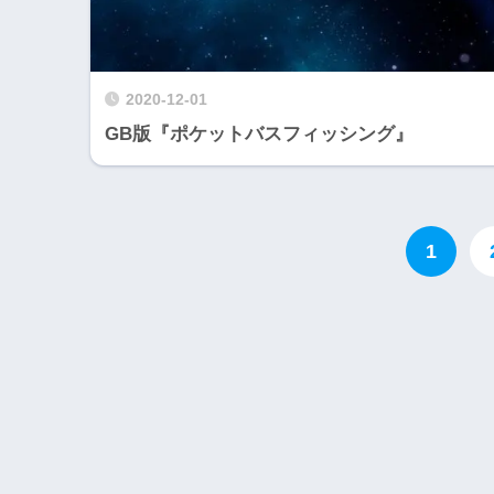
2020-12-01
GB版『ポケットバスフィッシング』
1
Wii・人気記事
1
WiiU版『ズンバ・
ワールドパーティ』
2
Wii版『ドラゴンク
ーズ初のオンライン