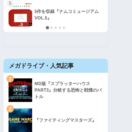
5
5
5作を収録『ナムコミュージアム
VOL.5』
メガドライブ・人気記事
セガマ
1
1
MD版『スプラッターハウス
PART3』分岐する恐怖と戦慄のバ
トル
2
2
『ファイティングマスターズ』