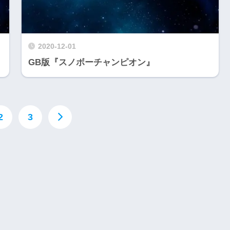
2020-12-01
GB版『スノボーチャンピオン』
2
3
Nintendo Switch・人気記事
1
Nintendo Switch版『タベオウジ
フィットネス・
ャ』料理とバトルの融合が魅力の
新感覚ゲーム
2
【動画】1993年の名作復活！エメ
エストX』シリ
ラルディア特集でゲームの深層に
化の挑戦
迫る