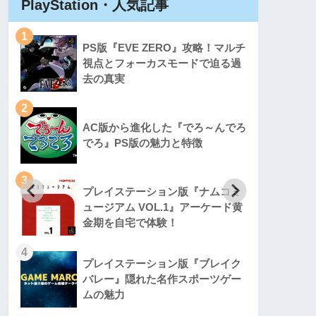
PlayStation・人気記事
Play
1
1
PS版『EVE ZERO』攻略！マルチ
視点とフォーカスモードで迫る過
去の真実
2
2
AC版から進化した『でろ～んでろ
でろ』PS版の魅力と特徴
3
3
プレイステーション版『ナムコミ
ュージアム VOL.1』アーケード黄
金期を自宅で体験！
4
4
プレイステーション版『ブレイク
バレー』隠れた名作スポーツゲー
ムの魅力