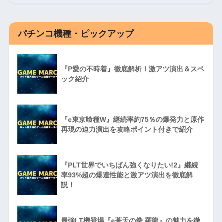
パチンコ機種・ピックアップ
『P愛の不時着』徹底解析！激アツ演出＆スペ
ック紹介
『e東京喰種W』継続率約75％の爆発力と原作
再現の迫力演出を攻略ポイント付きで紹介
『PLT世界でいちばん強くなりたい!2』継続
率93%超の爆連性能と激アツ演出を徹底解
説！
最強LT機登場『e蒼天の拳 羅龍』の魅力を徹