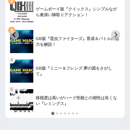
2
ゲームボーイ版『クイックス』シンプルなが
ら奥深い陣取りアクション！
3
GB版『昆虫ファイターズ』育成＆バトルの魅
力を解説！
4
GB版『ミニー＆フレンズ 夢の国をさがし
て』
5
移植度は高いがハード性能との相性は良くな
い『レミングス』