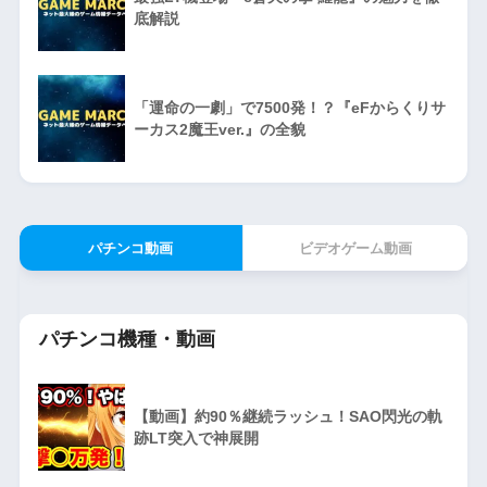
底解説
「運命の一劇」で7500発！？『eFからくりサ
ーカス2魔王ver.』の全貌
パチンコ動画
ビデオゲーム動画
パチンコ機種・動画
【動画】約90％継続ラッシュ！SAO閃光の軌
跡LT突入で神展開