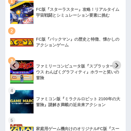
1
FC版『スターラスター』攻略！リアルタイム
宇宙戦闘とシミュレーション要素に挑む
2
FC版『パックマン』の歴史と特徴、懐かしの
アクションゲーム
3
ファミリーコンピュータ版『スプラッターハ
徹
ウス わんぱくグラフィティ』ホラーと笑いの
冒険
4
ファミコン版『ミラクルロピット 2100年の大
冒険』謎解き満載の近未来アクション
5
家庭用ゲーム機向けのオリジナルFC版『スー