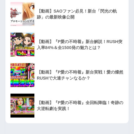
【動画】SAOファン必見！新台「閃光の軌
跡」の最新映像公開
【動画】『P愛の不時着』新台解説！RUSH突
入率84%＆全1500発の魅力とは？
【動画】『P愛の不時着』新台実戦！愛の燦然
RUSHで大連チャンなるか？
【動画】『P愛の不時着』全回転降臨！奇跡の
大逆転劇を実践！