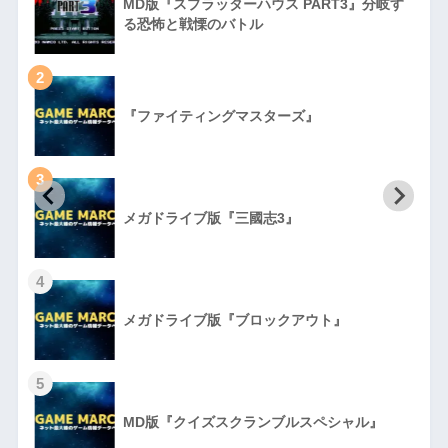
MD版『スプラッターハウス PART3』分岐す
る恐怖と戦慄のバトル
2
『ファイティングマスターズ』
3
初
メガドライブ版『三國志3』
4
メガドライブ版『ブロックアウト』
5
MD版『クイズスクランブルスペシャル』