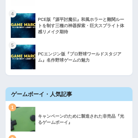
4
PCE版『源平討魔伝』和風ホラーと難関ルー
トを制す三種の神器探索・巨大スプライト体
感リメイク期待
5
PCエンジン版『プロ野球ワールドスタジア
ム』名作野球ゲームの魅力
ゲームボーイ・人気記事
1
キャンペーンのために製造された非売品『光
るゲームボーイ』