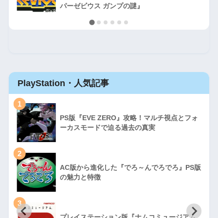
パーゼビウス ガンプの謎』
PlayStation・人気記事
1
PS版『EVE ZERO』攻略！マルチ視点とフォ
ーカスモードで迫る過去の真実
2
AC版から進化した『でろ～んでろでろ』PS版
の魅力と特徴
3
プレイステーション版『ナムコミュージアム