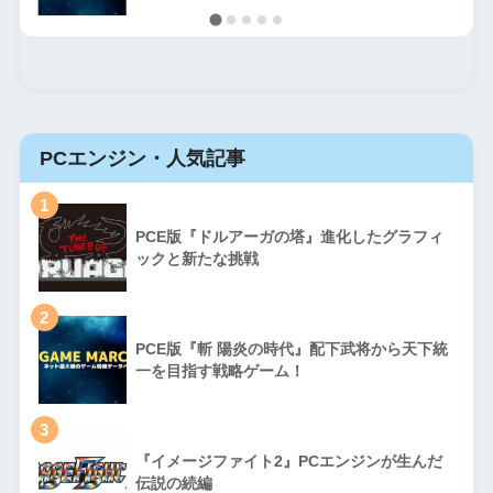
PCエンジン・人気記事
1
PCE版『ドルアーガの塔』進化したグラフィ
ックと新たな挑戦
2
PCE版『斬 陽炎の時代』配下武将から天下統
一を目指す戦略ゲーム！
3
『イメージファイト2』PCエンジンが生んだ
伝説の続編