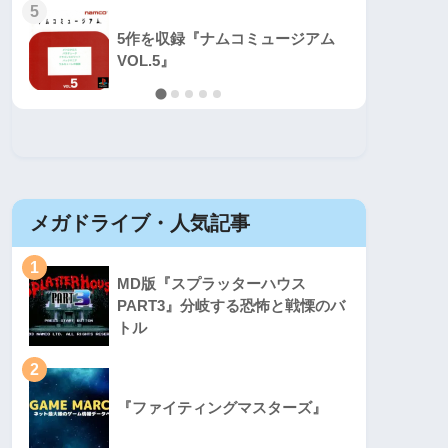
5
5
5作を収録『ナムコミュージアム
VOL.5』
メガドライブ・人気記事
セガマ
1
1
MD版『スプラッターハウス
PART3』分岐する恐怖と戦慄のバ
トル
2
2
『ファイティングマスターズ』