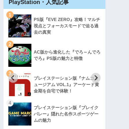
PlayStation・人気記事
Play
1
1
PS版『EVE ZERO』攻略！マルチ
視点とフォーカスモードで迫る過
去の真実
2
2
AC版から進化した『でろ～んでろ
でろ』PS版の魅力と特徴
3
3
プレイステーション版『ナムコミ
ュージアム VOL.1』アーケード黄
金期を自宅で体験！
4
4
プレイステーション版『ブレイク
バレー』隠れた名作スポーツゲー
ムの魅力