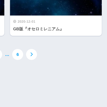
2020-12-01
GB版『オセロミレニアム』
…
6
Nintendo Switch・人気記事
1
【動画】1993年の名作復活！エメ
フィットネス・
ラルディア特集でゲームの深層に
迫る
2
Nintendo Switch版『タベオウジ
エストX』シリ
ャ』料理とバトルの融合が魅力の
化の挑戦
新感覚ゲーム