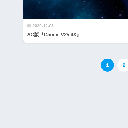
2020-12-03
AC版『Games V25.4X』
1
2
Wii・人気記事
1
WiiU版『ズンバ・
ワールドパーティ』
2
Wii版『ドラゴンク
ーズ初のオンライン