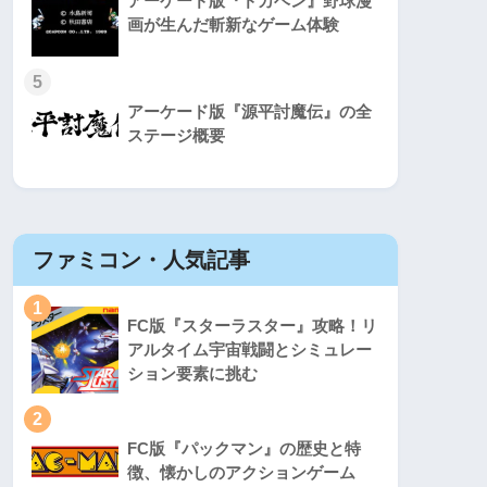
アーケード版『ドカベン』野球漫
画が生んだ斬新なゲーム体験
5
アーケード版『源平討魔伝』の全
ステージ概要
ファミコン・人気記事
スーパ
1
1
FC版『スターラスター』攻略！リ
アルタイム宇宙戦闘とシミュレー
ション要素に挑む
2
2
FC版『パックマン』の歴史と特
徴、懐かしのアクションゲーム