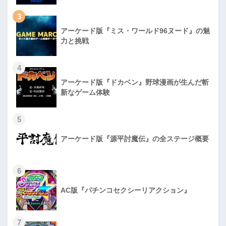
3
アーケード版『ミス・ワールド96ヌード』の魅
力と挑戦
4
アーケード版『ドカベン』野球漫画が生んだ斬
新なゲーム体験
5
アーケード版『源平討魔伝』の全ステージ概要
6
AC版『パチンコセクシーリアクション』
7