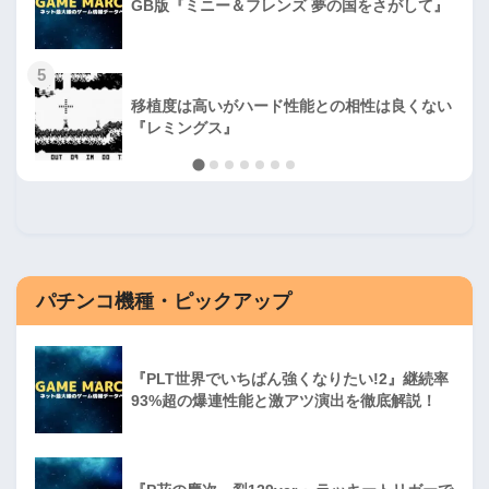
GB版『ミニー＆フレンズ 夢の国をさがして』
5
移植度は高いがハード性能との相性は良くない
『レミングス』
パチンコ機種・ピックアップ
『PLT世界でいちばん強くなりたい!2』継続率
93%超の爆連性能と激アツ演出を徹底解説！