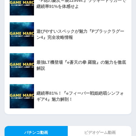
『P花の慶次～裂129ver.』ラッキートリガーで
継続率91%を体感せよ
遊びやすいスペックが魅力『Pブラックラグー
ン4』完全攻略情報
最強LT機登場『e蒼天の拳 羅龍』の魅力を徹底
解説
継続率81%！『eフィーバー戦姫絶唱シンフォ
ギア4』魅力解剖！
パチンコ動画
ビデオゲーム動画