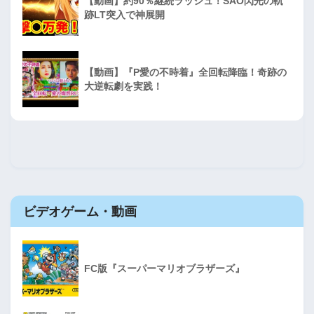
【動画】約90％継続ラッシュ！SAO閃光の軌
跡LT突入で神展開
【動画】『P愛の不時着』全回転降臨！奇跡の
大逆転劇を実践！
ビデオゲーム・動画
FC版『スーパーマリオブラザーズ』