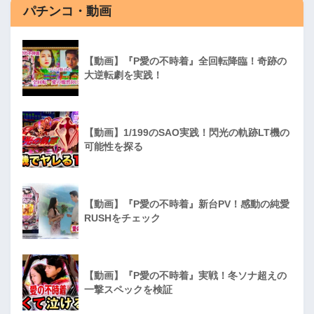
パチンコ・動画
【動画】『P愛の不時着』全回転降臨！奇跡の
大逆転劇を実践！
【動画】1/199のSAO実践！閃光の軌跡LT機の
可能性を探る
【動画】『P愛の不時着』新台PV！感動の純愛
RUSHをチェック
【動画】『P愛の不時着』実戦！冬ソナ超えの
一撃スペックを検証