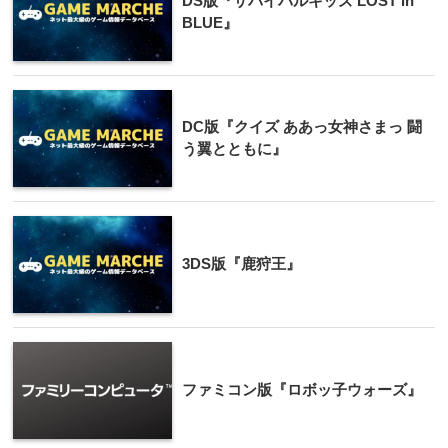
DS版『サバイバルキッズ LOST in
BLUE』
DC版『クイズ ああっ女神さまっ 闘
う翼とともに』
3DS版『鹿狩王』
ファミコン版『ロボッ子ウォーズ』