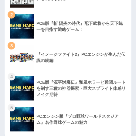
2
PCE版『斬 陽炎の時代』配下武将から天下統
一を目指す戦略ゲーム！
3
『イメージファイト2』PCエンジンが生んだ伝
説の続編
4
PCE版『源平討魔伝』和風ホラーと難関ルート
を制す三種の神器探索・巨大スプライト体感リ
メイク期待
5
PCエンジン版『プロ野球ワールドスタジア
ム』名作野球ゲームの魅力