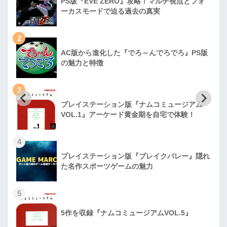
PS版『EVE ZERO』攻略！マルチ視点とフォ
ーカスモードで迫る過去の真実
2
AC版から進化した『でろ～んでろでろ』PS版
の魅力と特徴
3
プレイステーション版『ナムコミュージアム
VOL.1』アーケード黄金期を自宅で体験！
4
プレイステーション版『ブレイクバレー』隠れ
た名作スポーツゲームの魅力
5
5作を収録『ナムコミュージアムVOL.5』