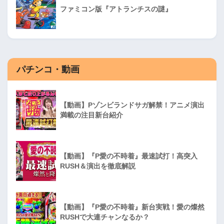
ファミコン版『アトランチスの謎』
パチンコ・動画
【動画】Pゾンビランドサガ解禁！アニメ演出
満載の注目新台紹介
【動画】『P愛の不時着』最速試打！高突入
RUSH＆演出を徹底解説
【動画】『P愛の不時着』新台実戦！愛の燦然
RUSHで大連チャンなるか？