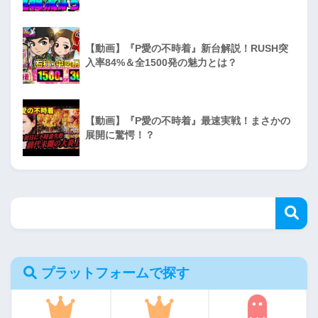
【動画】『P愛の不時着』新台解説！RUSH突
入率84%＆全1500発の魅力とは？
【動画】『P愛の不時着』最速実戦！まさかの
展開に驚愕！？
プラットフォームで探す