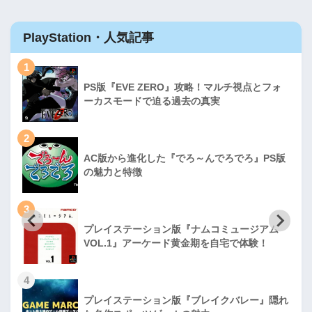
PlayStation・人気記事
1
PS版『EVE ZERO』攻略！マルチ視点とフォ
ーカスモードで迫る過去の真実
2
AC版から進化した『でろ～んでろでろ』PS版
の魅力と特徴
3
プレイステーション版『ナムコミュージアム
VOL.1』アーケード黄金期を自宅で体験！
4
プレイステーション版『ブレイクバレー』隠れ