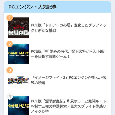
PCエンジン・人気記事
1
PCE版『ドルアーガの塔』進化したグラフィッ
クと新たな挑戦
2
PCE版『斬 陽炎の時代』配下武将から天下統
一を目指す戦略ゲーム！
3
『イメージファイト2』PCエンジンが生んだ伝
説の続編
4
PCE版『源平討魔伝』和風ホラーと難関ルート
を制す三種の神器探索・巨大スプライト体感リ
メイク期待