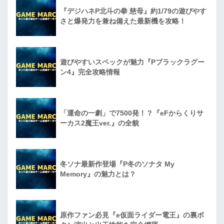
『デジハネP北斗の拳 慈母』約1/79の遊びやす
さと爆発力を兼ね備えた最新機を攻略！
遊びやすいスペックが魅力『Pブラックラグー
ン4』完全攻略情報
「運命の一劇」で7500発！？『eFからくりサ
ーカス2魔王ver.』の全貌
冬ソナ最新作登場『P冬のソナタ My
Memory』の魅力とは？
原作ファン必見『e仮面ライダー電王』の裏ボ