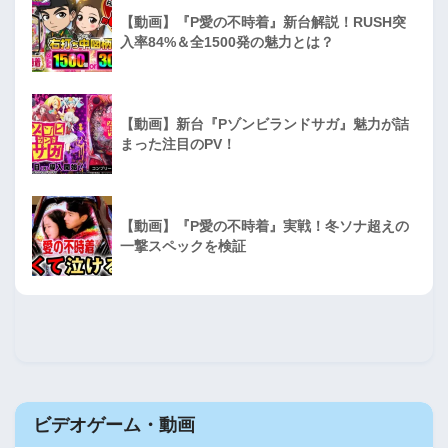
【動画】『P愛の不時着』新台解説！RUSH突
入率84%＆全1500発の魅力とは？
【動画】新台『Pゾンビランドサガ』魅力が詰
まった注目のPV！
【動画】『P愛の不時着』実戦！冬ソナ超えの
一撃スペックを検証
ビデオゲーム・動画