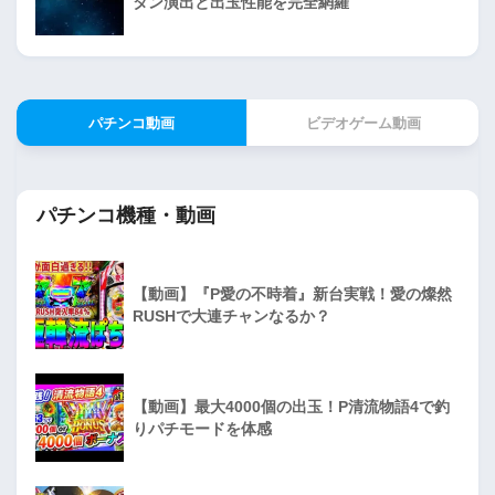
タン演出と出玉性能を完全網羅
パチンコ動画
ビデオゲーム動画
パチンコ機種・動画
【動画】『P愛の不時着』新台実戦！愛の燦然
RUSHで大連チャンなるか？
【動画】最大4000個の出玉！P清流物語4で釣
りパチモードを体感