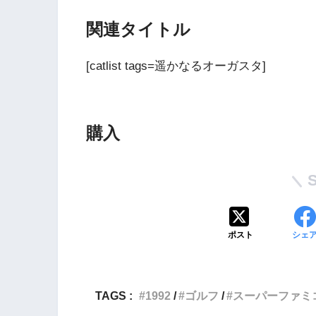
関連タイトル
[catlist tags=遥かなるオーガスタ]
購入
Wii・人気記事
1
WiiU版『ズンバ・
ワールドパーティ』
ポスト
シェ
2
Wii版『ドラゴンク
TAGS :
1992
ゴルフ
スーパーファミ
ーズ初のオンライン