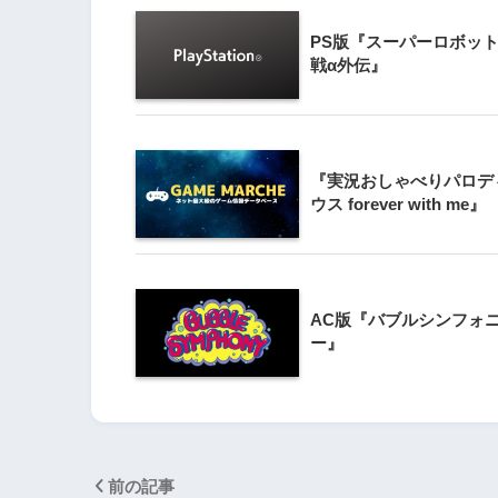
PS版『スーパーロボッ
3
Wii版『クレイジー
戦α外伝』
Wii』直感アクショ
の楽しさ
4
『実況おしゃべりパロデ
『星のカービィ Wii
ウス forever with me』
5
Wii版『星のカービィ
AC版『バブルシンフォ
シャルコレクション
ー』
前の記事