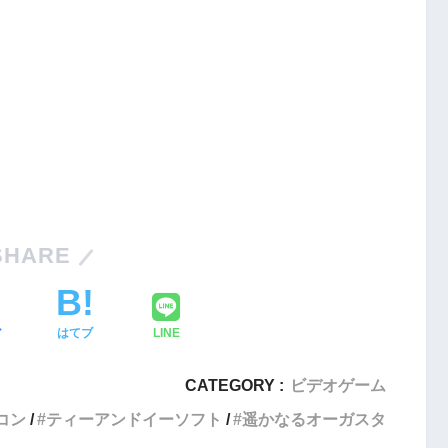
Nintendo Switch・人気記事
SHARE
1
Nintendo Switch版『タベオウジ
フィットネス・
ャ』料理とバトルの融合が魅力の
ア
はてブ
LINE
新感覚ゲーム
CATEGORY :
ビデオゲーム
2
【動画】1993年の名作復活！エメ
エストX』シリ
コン
ティーアンドイーソフト
遥かなるオーガスタ
ラルディア特集でゲームの深層に
化の挑戦
迫る