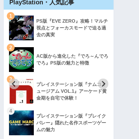
PlayStation・人気記事
Play
1
1
PS版『EVE ZERO』攻略！マルチ
視点とフォーカスモードで迫る過
去の真実
2
2
AC版から進化した『でろ～んでろ
でろ』PS版の魅力と特徴
3
3
プレイステーション版『ナムコミ
ュージアム VOL.1』アーケード黄
金期を自宅で体験！
4
4
プレイステーション版『ブレイク
バレー』隠れた名作スポーツゲー
ムの魅力