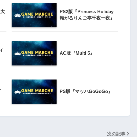
ト大
PS2版『Princess Holiday
3
クライマー
転がるりんご亭千夜一夜』
PS4とSwitchで復刻『VS.スター
ンと障害物突破
ラスター』徹底解析
4
ィ
Switch版『ドラゴンボールZ 超武
AC版『Multi 5』
』
闘伝』
5
『ナックルヘッズ』Switch版＆
 20周年スペ
PS4版が復刻！最大4人対戦の魅力
ニ
』
PS版『マッハGoGoGo』
を再び体験
次の記事