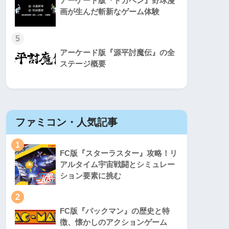
アーケード版『ドカベン』野球漫
画が生んだ斬新なゲーム体験
5
アーケード版『源平討魔伝』の全
ステージ概要
ファミコン・人気記事
スーパ
1
1
FC版『スターラスター』攻略！リ
アルタイム宇宙戦闘とシミュレー
ション要素に挑む
2
2
FC版『パックマン』の歴史と特
徴、懐かしのアクションゲーム