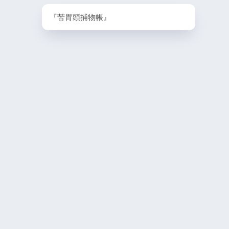
PlayStation4・人気記事
『苦胃頭捕物帳』
1
PS4版『迷宮経営SLG Z
DG OfflineVer』
2
【動画】1993年の
ラルディア特集でゲ
迫る
3
PS4とSwitchで復刻
ラスター』徹底解析
4
『ナックルヘッズ』Sw
PS4版が復刻！最大
を再び体験