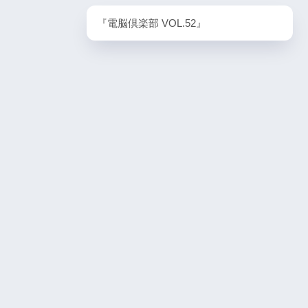
PlayStation5・人気記事
『電脳倶楽部 VOL.52』
1
ombie6tal
PS5版『ストリートファイター6』
2
名作復活！エメ
ームの深層に
PS5版『デーモンズソウル』
3
『VS.スター
PS5版『ダート5』
4
itch版＆
4人対戦の魅力
『ゴーストワイヤー トーキョー』