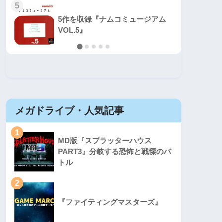
5
5
5作を収録『ナムコミュージアム
VOL.5』
メガドライブ・人気記事
セガマ
1
1
MD版『スプラッターハウス
PART3』分岐する恐怖と戦慄のバ
トル
2
2
『ファイティングマスターズ』