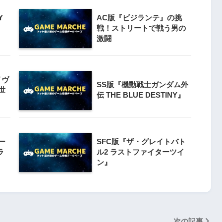
Y
AC版『ビジランテ』の挑
3
クライマー
戦！ストリートで戦う男の
PS4とSwitchで復刻『VS.スター
激闘
ンと障害物突破
ラスター』徹底解析
4
イヴ
Switch版『ドラゴンボールZ 超武
SS版『機動戦士ガンダム外
』
世
闘伝』
伝 THE BLUE DESTINY』
5
Switch版『ナムコミュージアム
 20周年スペ
（パックマンVS.持っている人と
ー
SFC版『ザ・グレイトバト
』
対戦版）』
ラ
ル2 ラストファイターツイ
ン』
次の記事