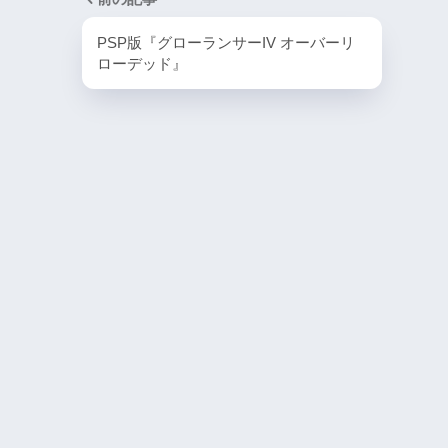
PlayStation4・人気記事
PSP版『グローランサーIV オーバーリ
1
ローデッド』
PS4版『迷宮経営SLG Z
DG OfflineVer』
2
【動画】1993年の
ラルディア特集でゲ
迫る
3
PS4とSwitchで復刻
ラスター』徹底解析
4
『ナックルヘッズ』Sw
PS4版が復刻！最大
を再び体験