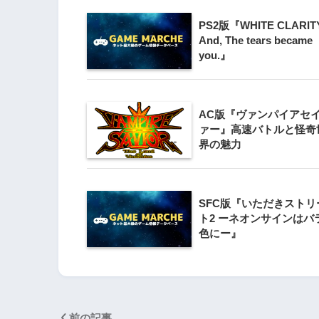
PS2版『WHITE CLARIT
3
Wii版『クレイジー
And, The tears became
you.』
Wii』直感アクショ
の楽しさ
4
AC版『ヴァンパイアセ
『星のカービィ Wii
ァー』高速バトルと怪奇
界の魅力
5
Wii版『星のカービィ
SFC版『いただきストリ
シャルコレクション
ト2 ーネオンサインはバ
色にー』
前の記事