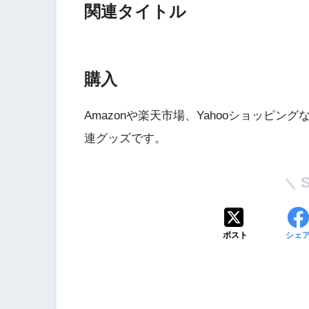
関連タイトル
購入
Amazonや楽天市場、Yahooショッピ
連グッズです。
Wii・人気記事
1
WiiU版『ズンバ・
ワールドパーティ』
ポスト
シェ
2
Wii版『ドラゴンク
ーズ初のオンライン