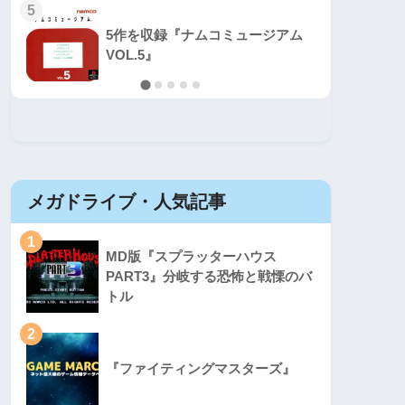
5
5
5作を収録『ナムコミュージアム
VOL.5』
メガドライブ・人気記事
セガマ
1
1
MD版『スプラッターハウス
PART3』分岐する恐怖と戦慄のバ
トル
2
2
『ファイティングマスターズ』