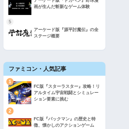
アーケード版『ドカベン』野球漫
画が生んだ斬新なゲーム体験
5
アーケード版『源平討魔伝』の全
ステージ概要
ファミコン・人気記事
スーパ
1
1
FC版『スターラスター』攻略！リ
アルタイム宇宙戦闘とシミュレー
ション要素に挑む
2
2
FC版『パックマン』の歴史と特
徴、懐かしのアクションゲーム