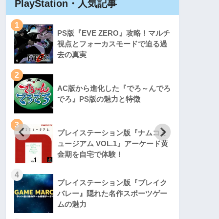
PlayStation・人気記事
Play
1
1
PS版『EVE ZERO』攻略！マルチ
視点とフォーカスモードで迫る過
去の真実
2
2
AC版から進化した『でろ～んでろ
でろ』PS版の魅力と特徴
3
3
プレイステーション版『ナムコミ
ュージアム VOL.1』アーケード黄
金期を自宅で体験！
4
4
プレイステーション版『ブレイク
バレー』隠れた名作スポーツゲー
ムの魅力