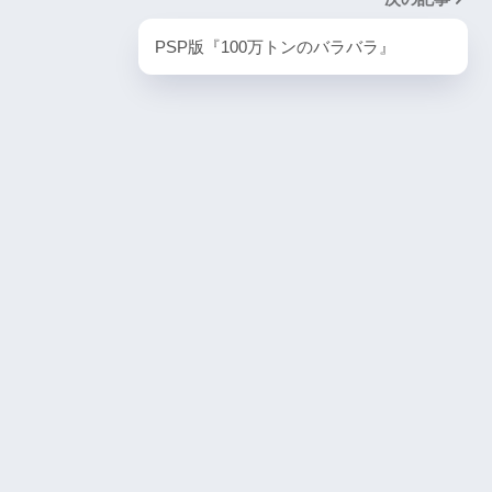
PlayStation5・人気記事
PSP版『100万トンのバラバラ』
1
ombie6tal
PS5版『ストリートファイター6』
2
名作復活！エメ
ームの深層に
PS5版『デーモンズソウル』
3
『VS.スター
PS5版『ダート5』
4
itch版＆
4人対戦の魅力
『ゴーストワイヤー トーキョー』