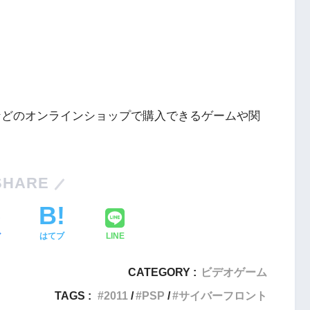
ングなどのオンラインショップで購入できるゲームや関
Nintendo Switch・人気記事
SHARE
1
【動画】1993年の名作復活！エメ
フィットネス・
ラルディア特集でゲームの深層に
ア
はてブ
LINE
迫る
2
CATEGORY :
ビデオゲーム
Nintendo Switch版『タベオウジ
エストX』シリ
ャ』料理とバトルの融合が魅力の
TAGS :
2011
PSP
サイバーフロント
化の挑戦
新感覚ゲーム