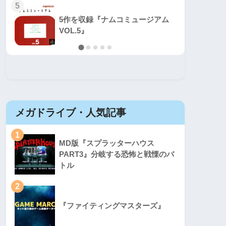
5
5
5作を収録『ナムコミュージアム
VOL.5』
メガドライブ・人気記事
セガマ
1
1
MD版『スプラッターハウス
PART3』分岐する恐怖と戦慄のバ
トル
2
2
『ファイティングマスターズ』