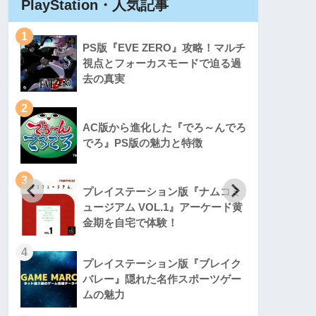
PlayStation・人気記事
Play
1
1
PS版『EVE ZERO』攻略！マルチ
視点とフォーカスモードで迫る過
去の真実
2
2
AC版から進化した『でろ～んでろ
でろ』PS版の魅力と特徴
3
3
プレイステーション版『ナムコミ
ュージアム VOL.1』アーケード黄
金期を自宅で体験！
4
4
プレイステーション版『ブレイク
バレー』隠れた名作スポーツゲー
ムの魅力