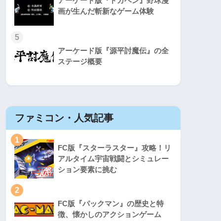
アーケード版『ドカベン』野球漫
画が生んだ斬新なゲーム体験
5
アーケード版『源平討魔伝』の全
ステージ概要
ファミコン・人気記事
スーパ
1
1
FC版『スターラスター』攻略！リ
アルタイム宇宙戦闘とシミュレー
ション要素に挑む
2
2
FC版『パックマン』の歴史と特
徴、懐かしのアクションゲーム