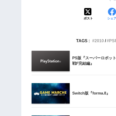
3
Wii版『クレイジー
ポスト
シェ
Wii』直感アクショ
の楽しさ
4
TAGS :
2010
PS
『星のカービィ Wii
PS版『スーパーロボッ
5
戦F完結編』
Wii版『星のカービィ
シャルコレクション
Switch版『forma.8』