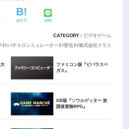
3
クライマー
PS4とSwitchで復刻『VS.スター
ア
はてブ
LINE
ンと障害物突破
ラスター』徹底解析
CATEGORY :
ビデオゲーム
4
P
パチスロシミュレーター
哲也
株式会社ドラス
Switch版『ドラゴンボールZ 超武
』
闘伝』
ト大
ファミコン版『ビバラスベ
5
ガス』
『ナックルヘッズ』Switch版＆
 20周年スペ
PS4版が復刻！最大4人対戦の魅力
』
を再び体験
GB版『ソウルゲッター 放
課後冒険RPG』