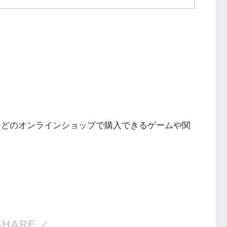
Nintendo Switch・人気記事
ングなどのオンラインショップで購入できるゲームや関
1
Nintendo Switch版『タベオウジ
フィットネス・
ャ』料理とバトルの融合が魅力の
新感覚ゲーム
2
【動画】1993年の名作復活！エメ
エストX』シリ
ラルディア特集でゲームの深層に
化の挑戦
SHARE
迫る