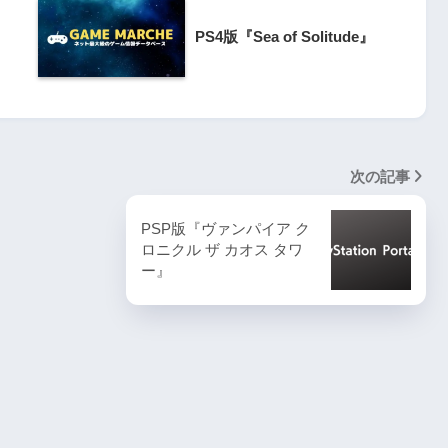
PlayStation5・人気記事
PS4版『Sea of Solitude』
1
ombie6tal
PS5版『ストリートファイター6』
2
名作復活！エメ
次の記事
ームの深層に
PS5版『デーモンズソウル』
PSP版『ヴァンパイア ク
ロニクル ザ カオス タワ
3
ー』
『VS.スター
PS5版『ダート5』
4
itch版＆
4人対戦の魅力
『ゴーストワイヤー トーキョー』