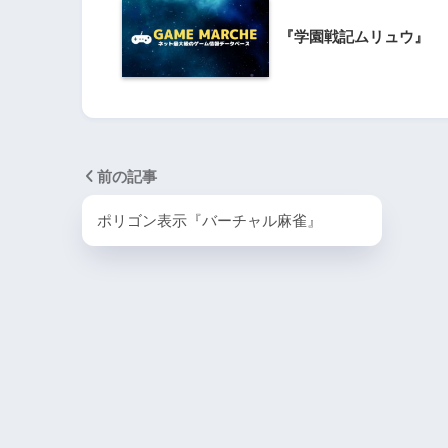
PlayStation4・人気記事
『学園戦記ムリュウ』
1
PS4版『迷宮経営SLG Z
DG OfflineVer』
2
【動画】1993年の
前の記事
ラルディア特集でゲ
迫る
ポリゴン表示『バーチャル麻雀』
3
PS4とSwitchで復刻
ラスター』徹底解析
4
『ナックルヘッズ』Sw
PS4版が復刻！最大
を再び体験