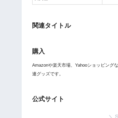
関連タイトル
購入
Wii・人気記事
Amazonや楽天市場、Yahooショッピ
連グッズです。
1
WiiU版『ズンバ・
ワールドパーティ』
公式サイト
2
Wii版『ドラゴンク
ーズ初のオンライン