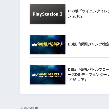
3
PS3版『ウイニングイレ
Wii版『クレイジー
ン 2018』
Wii』直感アクショ
の楽しさ
4
『星のカービィ Wii
DS版『瞬間ジャンプ検
5
Wii版『星のカービィ
DS版『爆丸バトルブロ
シャルコレクション
ーズDS ディフェンダー 
ブ ザ コア』
前の記事