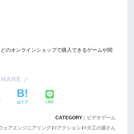
ングなどのオンラインショップで購入できるゲームや関
Nintendo Switch・人気記事
SHARE
1
Nintendo Switch版『タベオウジ
フィットネス・
ャ』料理とバトルの融合が魅力の
ア
はてブ
LINE
新感覚ゲーム
2
CATEGORY :
ビデオゲーム
【動画】1993年の名作復活！エメ
エストX』シリ
ラルディア特集でゲームの深層に
ウェアエンジニアリング
アクション
大工の源さん
化の挑戦
迫る