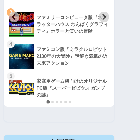
3
3
ファミリーコンピュータ版『スプ
ラッターハウス わんぱくグラフィ
ティ』ホラーと笑いの冒険
4
4
ファミコン版『ミラクルロピット
2100年の大冒険』謎解き満載の近
未来アクション
5
5
家庭用ゲーム機向けのオリジナル
FC版『スーパーゼビウス ガンプ
の謎』