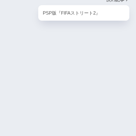
PlayStation5・人気記事
PSP版『FIFAストリート2』
1
ombie6tal
PS5版『ストリートファイター6』
2
名作復活！エメ
ームの深層に
PS5版『デーモンズソウル』
3
『VS.スター
PS5版『ダート5』
4
itch版＆
4人対戦の魅力
『ゴーストワイヤー トーキョー』