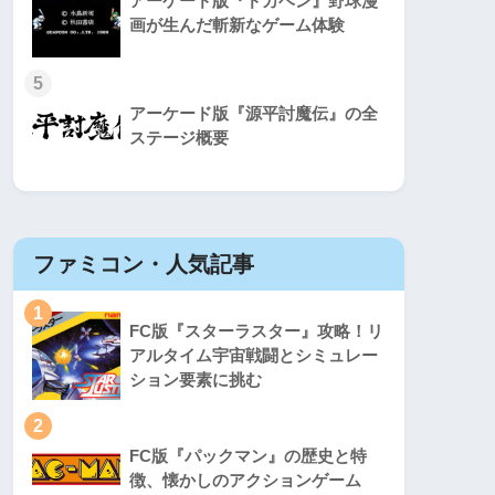
アーケード版『ドカベン』野球漫
画が生んだ斬新なゲーム体験
5
アーケード版『源平討魔伝』の全
ステージ概要
ファミコン・人気記事
スーパ
1
1
FC版『スターラスター』攻略！リ
アルタイム宇宙戦闘とシミュレー
ション要素に挑む
2
2
FC版『パックマン』の歴史と特
徴、懐かしのアクションゲーム