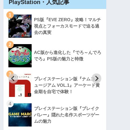
PlayStation・人気記事
Play
1
1
PS版『EVE ZERO』攻略！マルチ
視点とフォーカスモードで迫る過
去の真実
2
2
AC版から進化した『でろ～んでろ
でろ』PS版の魅力と特徴
3
3
プレイステーション版『ナムコミ
ュージアム VOL.1』アーケード黄
金期を自宅で体験！
4
4
プレイステーション版『ブレイク
バレー』隠れた名作スポーツゲー
ムの魅力