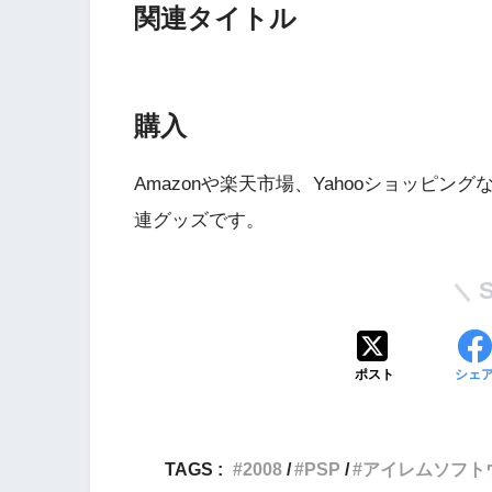
関連タイトル
購入
Amazonや楽天市場、Yahooショッピ
連グッズです。
Wii・人気記事
1
WiiU版『ズンバ・
ワールドパーティ』
ポスト
シェ
2
Wii版『ドラゴンク
TAGS :
2008
PSP
アイレムソフト
ーズ初のオンライン