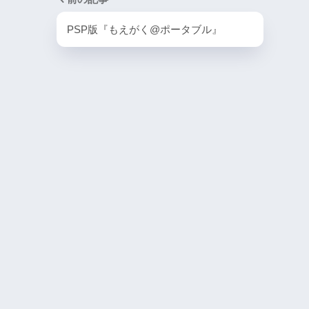
PlayStation4・人気記事
PSP版『もえがく@ポータブル』
1
PS4版『迷宮経営SLG Z
DG OfflineVer』
2
【動画】1993年の
ラルディア特集でゲ
迫る
3
PS4とSwitchで復刻
ラスター』徹底解析
4
『ナックルヘッズ』Sw
PS4版が復刻！最大
を再び体験