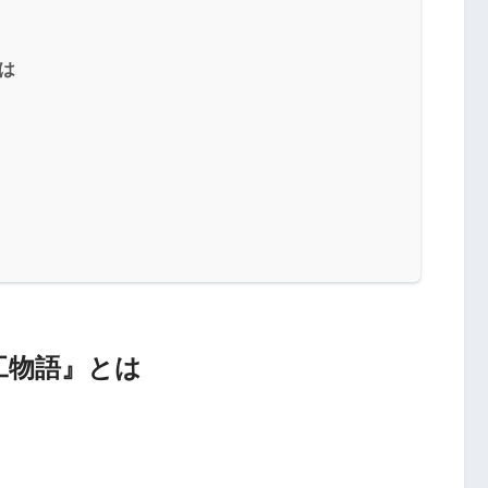
は
工物語』とは