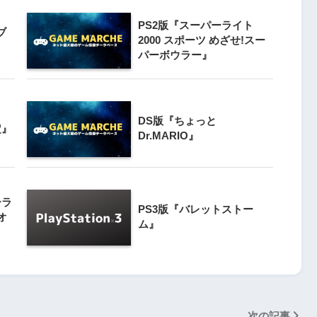
PS2版『スーパーライト
3
ブ
クライマー
2000 スポーツ めざせ!スー
PS4とSwitchで復刻『VS.スター
パーボウラー』
ンと障害物突破
ラスター』徹底解析
4
Switch版『ドラゴンボールZ 超武
DS版『ちょっと
』
定』
闘伝』
Dr.MARIO』
5
Switch版『ナムコミュージアム
 20周年スペ
（パックマンVS.持っている人と
ーラ
』
PS3版『バレットストー
対戦版）』
オ
ム』
次の記事