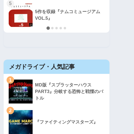
5
5
5作を収録『ナムコミュージアム
VOL.5』
メガドライブ・人気記事
セガマ
1
1
MD版『スプラッターハウス
PART3』分岐する恐怖と戦慄のバ
トル
2
2
『ファイティングマスターズ』