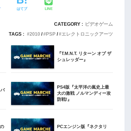
ア
はてブ
LINE
3
クライマー
PS4とSwitchで復刻『VS.スター
ンと障害物突破
CATEGORY :
ビデオゲーム
ラスター』徹底解析
TAGS :
2010
PSP
エレクトロニックアーツ
4
Switch版『ドラゴンボールZ 超武
』
『T.M.N.T. リターン オブ ザ
闘伝』
シュレッダー』
5
『ナックルヘッズ』Switch版＆
 20周年スペ
PS4版が復刻！最大4人対戦の魅力
』
PS4版『太平洋の嵐史上最
を再び体験
イバ
大の激戦 ノルマンディー攻
防戦!』
・の
PCエンジン版『ネクタリ