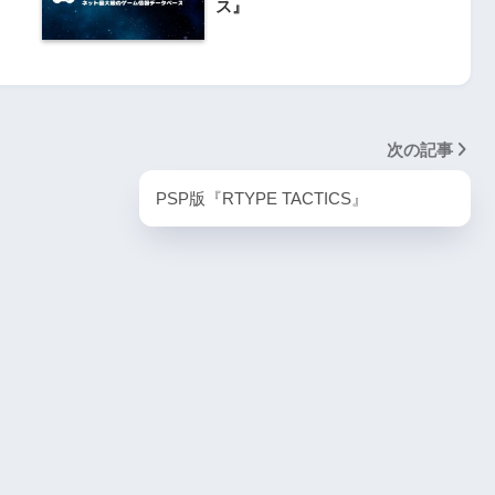
PlayStation5・人気記事
ス』
1
ombie6tal
PS5版『ストリートファイター6』
次の記事
2
名作復活！エメ
PSP版『RTYPE TACTICS』
ームの深層に
PS5版『デーモンズソウル』
3
『VS.スター
PS5版『ダート5』
4
itch版＆
4人対戦の魅力
『ゴーストワイヤー トーキョー』