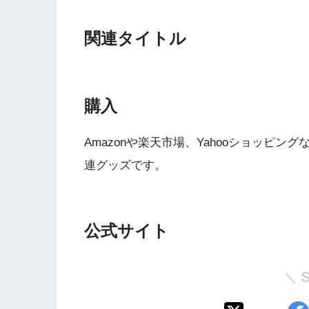
関連タイトル
購入
Amazonや楽天市場、Yahooショッピ
Wii・人気記事
連グッズです。
1
WiiU版『ズンバ・
公式サイト
ワールドパーティ』
2
Wii版『ドラゴンク
ーズ初のオンライン