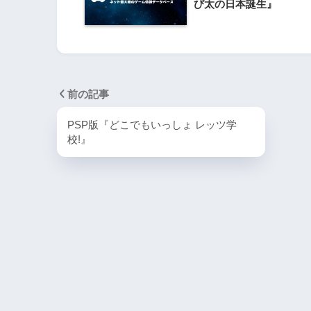
PlayStation4・人気記事
び太の日本誕生』
1
PS4版『迷宮経営SLG Z
DG OfflineVer』
前の記事
2
【動画】1993年の
PSP版『どこでもいっしょ レッツ学
ラルディア特集でゲ
校!』
迫る
3
PS4とSwitchで復刻
ラスター』徹底解析
4
『ナックルヘッズ』Sw
PS4版が復刻！最大
を再び体験