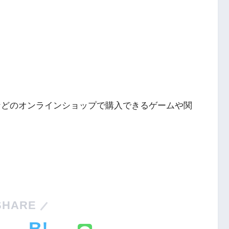
ングなどのオンラインショップで購入できるゲームや関
Nintendo Switch・人気記事
1
Nintendo Switch版『タベオウジ
フィットネス・
ャ』料理とバトルの融合が魅力の
新感覚ゲーム
2
SHARE
【動画】1993年の名作復活！エメ
エストX』シリ
ラルディア特集でゲームの深層に
化の挑戦
迫る