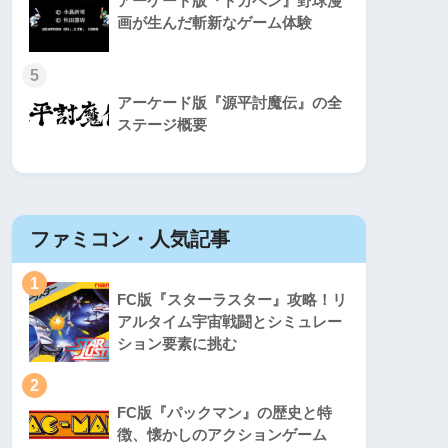
アーケード版『ドカベン』野球漫
画が生んだ斬新なゲーム体験
5
アーケード版『源平討魔伝』の全
ステージ概要
ファミコン・人気記事
スーパ
1
1
FC版『スターラスター』攻略！リ
アルタイム宇宙戦闘とシミュレー
ション要素に挑む
2
2
FC版『パックマン』の歴史と特
徴、懐かしのアクションゲーム