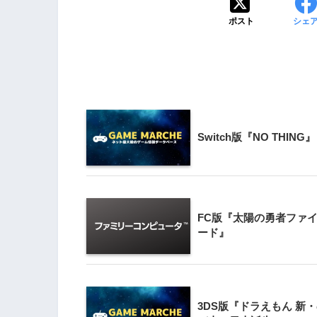
ポスト
シェ
3
Wii版『クレイジー
Wii』直感アクショ
の楽しさ
4
『星のカービィ Wii
Switch版『NO THING』
5
Wii版『星のカービィ
シャルコレクション
FC版『太陽の勇者ファ
ード』
3DS版『ドラえもん 新