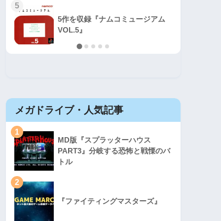
5
5
5作を収録『ナムコミュージアム
VOL.5』
メガドライブ・人気記事
セガマ
1
1
MD版『スプラッターハウス
PART3』分岐する恐怖と戦慄のバ
トル
2
2
『ファイティングマスターズ』