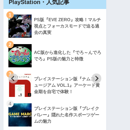
PlayStation・人気記事
Play
1
1
PS版『EVE ZERO』攻略！マルチ
視点とフォーカスモードで迫る過
去の真実
2
2
AC版から進化した『でろ～んでろ
でろ』PS版の魅力と特徴
3
3
プレイステーション版『ナムコミ
ュージアム VOL.1』アーケード黄
金期を自宅で体験！
4
4
プレイステーション版『ブレイク
バレー』隠れた名作スポーツゲー
ムの魅力