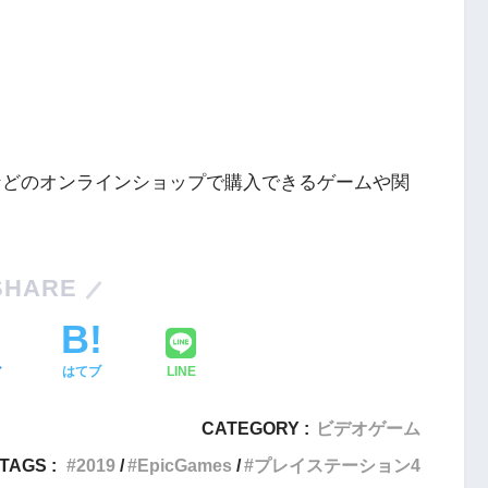
ングなどのオンラインショップで購入できるゲームや関
Nintendo Switch・人気記事
SHARE
1
Nintendo Switch版『タベオウジ
フィットネス・
ャ』料理とバトルの融合が魅力の
ア
はてブ
LINE
新感覚ゲーム
2
CATEGORY :
ビデオゲーム
【動画】1993年の名作復活！エメ
エストX』シリ
ラルディア特集でゲームの深層に
TAGS :
2019
EpicGames
プレイステーション4
化の挑戦
迫る