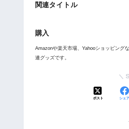
関連タイトル
購入
Amazonや楽天市場、Yahooショッピ
連グッズです。
Wii・人気記事
1
WiiU版『ズンバ・
ワールドパーティ』
ポスト
シェ
2
Wii版『ドラゴンク
ーズ初のオンライン