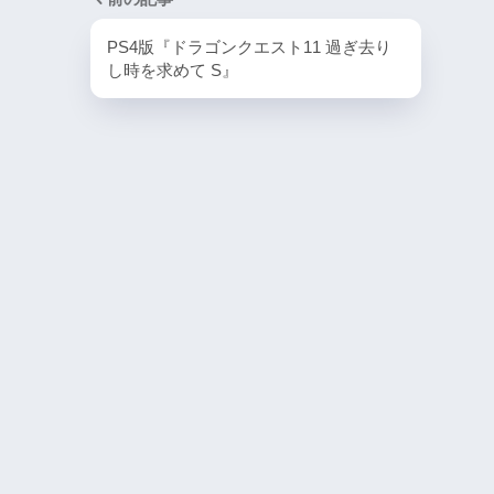
PlayStation4・人気記事
PS4版『ドラゴンクエスト11 過ぎ去り
1
し時を求めて S』
PS4版『迷宮経営SLG Z
DG OfflineVer』
2
【動画】1993年の
ラルディア特集でゲ
迫る
3
PS4とSwitchで復刻
ラスター』徹底解析
4
『ナックルヘッズ』Sw
PS4版が復刻！最大
を再び体験