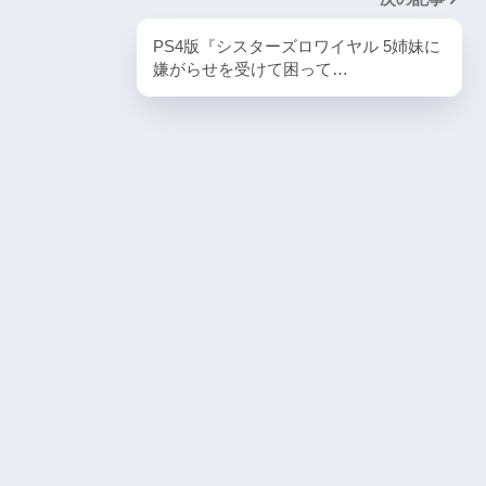
PlayStation5・人気記事
PS4版『シスターズロワイヤル 5姉妹に
1
嫌がらせを受けて困って…
ombie6tal
PS5版『ストリートファイター6』
2
名作復活！エメ
ームの深層に
PS5版『デーモンズソウル』
3
『VS.スター
PS5版『ダート5』
4
itch版＆
4人対戦の魅力
『ゴーストワイヤー トーキョー』