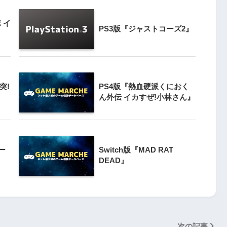
3
ポ イ
クライマー
PS3版『ジャストコーズ2』
PS4とSwitchで復刻『VS.スター
ンと障害物突破
ラスター』徹底解析
4
Switch版『ドラゴンボールZ 超武
突!
PS4版『熱血硬派くにおく
』
闘伝』
ん外伝 イカすぜ!小林さん』
5
『ナックルヘッズ』Switch版＆
 20周年スペ
PS4版が復刻！最大4人対戦の魅力
』
ー
Switch版『MAD RAT
を再び体験
DEAD』
次の記事