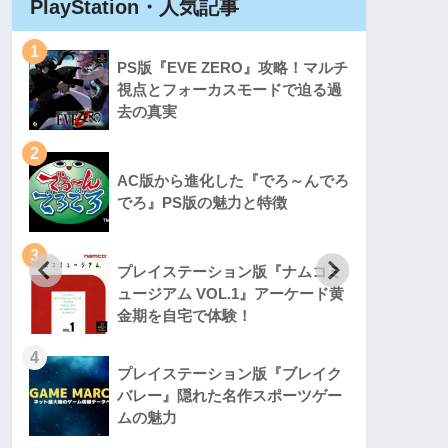
PlayStation・人気記事
Play
1
1
PS版『EVE ZERO』攻略！マルチ
視点とフォーカスモードで迫る過
去の真実
2
2
AC版から進化した『でろ～んでろ
でろ』PS版の魅力と特徴
3
3
プレイステーション版『ナムコミ
ュージアム VOL.1』アーケード黄
金期を自宅で体験！
4
4
プレイステーション版『ブレイク
バレー』隠れた名作スポーツゲー
ムの魅力