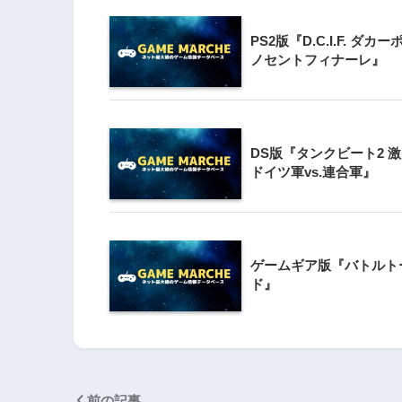
3
PS2版『D.C.I.F. ダカー
Wii版『クレイジー
ノセントフィナーレ』
Wii』直感アクショ
の楽しさ
4
DS版『タンクビート2 激
『星のカービィ Wii
ドイツ軍vs.連合軍』
5
Wii版『星のカービィ
シャルコレクション
ゲームギア版『バトルト
ド』
前の記事