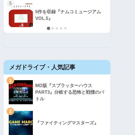
5
5
5作を収録『ナムコミュージアム
VOL.5』
メガドライブ・人気記事
セガマ
1
1
MD版『スプラッターハウス
PART3』分岐する恐怖と戦慄のバ
トル
2
2
『ファイティングマスターズ』