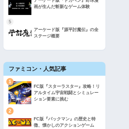
アーケード版『ドカベン』野球漫
画が生んだ斬新なゲーム体験
5
アーケード版『源平討魔伝』の全
ステージ概要
ファミコン・人気記事
スーパ
1
1
FC版『スターラスター』攻略！リ
アルタイム宇宙戦闘とシミュレー
ション要素に挑む
2
2
FC版『パックマン』の歴史と特
徴、懐かしのアクションゲーム