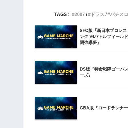
3
TAGS :
2007
ドラス
パチス
Wii版『クレイジー
Wii』直感アクショ
の楽しさ
SFC版『新日本プロレス
ング 94バトルフィールド 
4
闘強導夢』
『星のカービィ Wii
DS版『特命戦隊ゴーバ
5
ーズ』
Wii版『星のカービィ
シャルコレクション
GBA版『ロードランナ