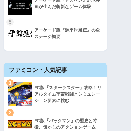
アーケード版『ドカベン』野球漫
画が生んだ斬新なゲーム体験
5
アーケード版『源平討魔伝』の全
ステージ概要
ファミコン・人気記事
スーパ
1
1
FC版『スターラスター』攻略！リ
アルタイム宇宙戦闘とシミュレー
ション要素に挑む
2
2
FC版『パックマン』の歴史と特
徴、懐かしのアクションゲーム