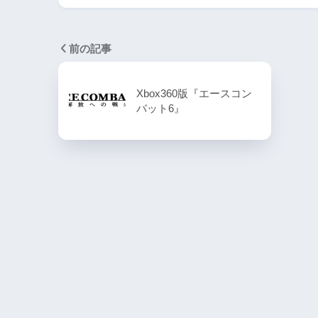
PlayStation4・人気記事
1
前の記事
PS4版『迷宮経営SLG Z
DG OfflineVer』
Xbox360版『エースコン
バット6』
2
【動画】1993年の
ラルディア特集でゲ
迫る
3
PS4とSwitchで復刻
ラスター』徹底解析
4
『ナックルヘッズ』Sw
PS4版が復刻！最大
を再び体験