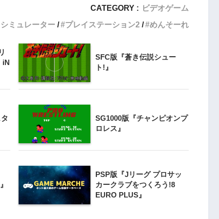
CATEGORY :
ビデオゲーム
3
ロシミュレーター
プレイステーション2
めんそーれ
クライマー
PS4とSwitchで復刻『VS.スター
ンと障害物突破
ラスター』徹底解析
リ
SFC版『蒼き伝説シュー
iN
ト!』
4
Switch版『ドラゴンボールZ 超武
』
闘伝』
スタ
SG1000版『チャンピオンプ
5
『ナックルヘッズ』Switch版＆
ロレス』
 20周年スペ
PS4版が復刻！最大4人対戦の魅力
』
を再び体験
PSP版『Jリーグ プロサッ
ー』
カークラブをつくろう!8
EURO PLUS』