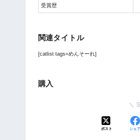
受賞歴
関連タイトル
[catlist tags=めんそーれ]
Wii・人気記事
購入
1
WiiU版『ズンバ・
ワールドパーティ』
2
ポスト
シェ
Wii版『ドラゴンク
ーズ初のオンライン