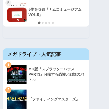
5
5
5作を収録『ナムコミュージアム
VOL.5』
メガドライブ・人気記事
セガマ
1
1
MD版『スプラッターハウス
PART3』分岐する恐怖と戦慄のバ
トル
2
2
『ファイティングマスターズ』