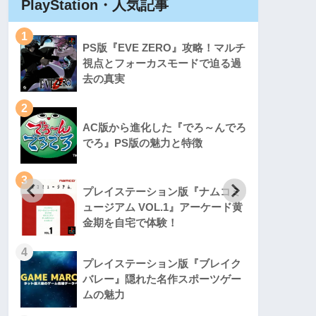
PlayStation・人気記事
Play
1
1
PS版『EVE ZERO』攻略！マルチ
視点とフォーカスモードで迫る過
去の真実
2
2
AC版から進化した『でろ～んでろ
でろ』PS版の魅力と特徴
3
3
プレイステーション版『ナムコミ
ュージアム VOL.1』アーケード黄
金期を自宅で体験！
4
4
プレイステーション版『ブレイク
バレー』隠れた名作スポーツゲー
ムの魅力