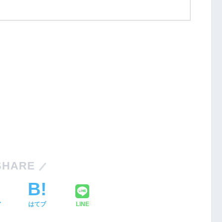
Nintendo Switch・人気記事
1
Nintendo Switch版『タベオウジ
フィットネス・
ャ』料理とバトルの融合が魅力の
SHARE
新感覚ゲーム
2
【動画】1993年の名作復活！エメ
ア
はてブ
LINE
エストX』シリ
ラルディア特集でゲームの深層に
化の挑戦
迫る