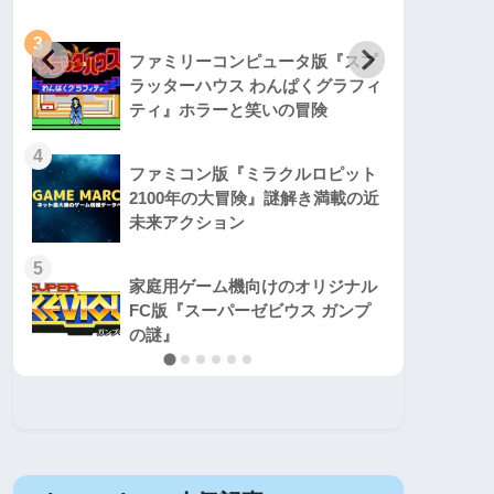
3
3
ファミリーコンピュータ版『スプ
ラッターハウス わんぱくグラフィ
ティ』ホラーと笑いの冒険
4
4
ファミコン版『ミラクルロピット
2100年の大冒険』謎解き満載の近
未来アクション
5
5
家庭用ゲーム機向けのオリジナル
FC版『スーパーゼビウス ガンプ
の謎』