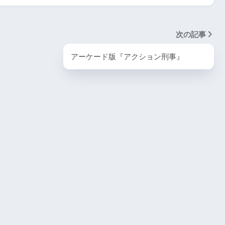
PlayStation5・人気記事
1
次の記事
ombie6tal
PS5版『ストリートファイター6』
アーケード版『アクション刑事』
2
名作復活！エメ
ームの深層に
PS5版『デーモンズソウル』
3
『VS.スター
PS5版『ダート5』
4
itch版＆
4人対戦の魅力
『ゴーストワイヤー トーキョー』