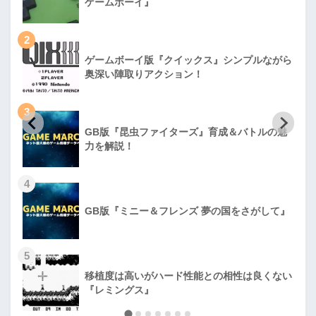
ゲームボーイ』
2
ゲームボーイ版『クイックス』シンプルながら
奥深い陣取りアクション！
3
GB版『昆虫ファイターズ』育成＆バトルの魅
力を解説！
4
GB版『ミニー＆フレンズ 夢の国をさがして』
5
移植度は高いがハード性能との相性は良くない
『レミングス』