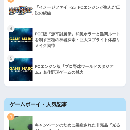
『イメージファイト2』PCエンジンが生んだ伝
説の続編
4
PCE版『源平討魔伝』和風ホラーと難関ルート
を制す三種の神器探索・巨大スプライト体感リ
メイク期待
5
PCエンジン版『プロ野球ワールドスタジア
ム』名作野球ゲームの魅力
ゲームボーイ・人気記事
1
キャンペーンのために製造された非売品『光る