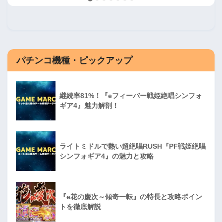
パチンコ機種・ピックアップ
継続率81%！『eフィーバー戦姫絶唱シンフォ
ギア4』魅力解剖！
ライトミドルで熱い超絶唱RUSH『PF戦姫絶唱
シンフォギア4』の魅力と攻略
『e花の慶次～傾奇一転』の特長と攻略ポイン
トを徹底解説