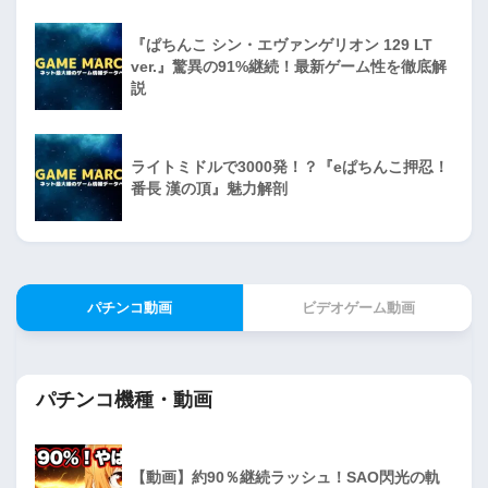
『ぱちんこ シン・エヴァンゲリオン 129 LT
ver.』驚異の91%継続！最新ゲーム性を徹底解
説
ライトミドルで3000発！？『eぱちんこ押忍！
番長 漢の頂』魅力解剖
パチンコ動画
ビデオゲーム動画
パチンコ機種・動画
【動画】約90％継続ラッシュ！SAO閃光の軌