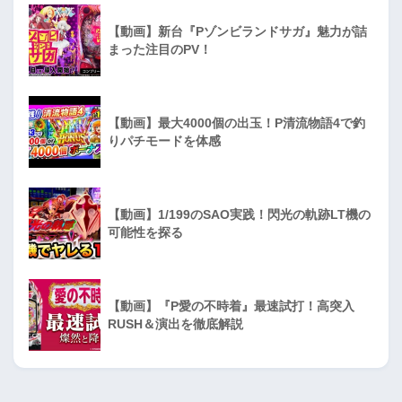
【動画】新台『Pゾンビランドサガ』魅力が詰
まった注目のPV！
【動画】最大4000個の出玉！P清流物語4で釣
りパチモードを体感
【動画】1/199のSAO実践！閃光の軌跡LT機の
可能性を探る
【動画】『P愛の不時着』最速試打！高突入
RUSH＆演出を徹底解説