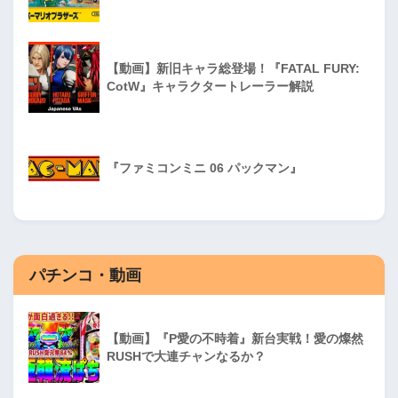
【動画】新旧キャラ総登場！『FATAL FURY:
CotW』キャラクタートレーラー解説
『ファミコンミニ 06 パックマン』
パチンコ・動画
【動画】『P愛の不時着』新台実戦！愛の燦然
RUSHで大連チャンなるか？