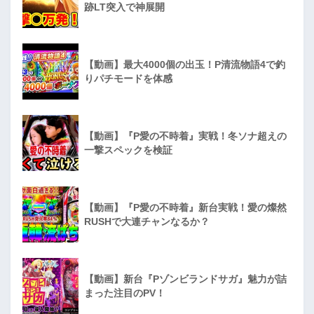
跡LT突入で神展開
【動画】最大4000個の出玉！P清流物語4で釣
りパチモードを体感
【動画】『P愛の不時着』実戦！冬ソナ超えの
一撃スペックを検証
【動画】『P愛の不時着』新台実戦！愛の燦然
RUSHで大連チャンなるか？
【動画】新台『Pゾンビランドサガ』魅力が詰
まった注目のPV！