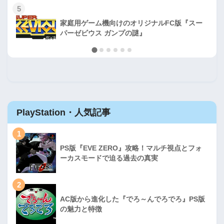
5
家庭用ゲーム機向けのオリジナルFC版『スー
パーゼビウス ガンプの謎』
PlayStation・人気記事
1
PS版『EVE ZERO』攻略！マルチ視点とフォ
ーカスモードで迫る過去の真実
2
AC版から進化した『でろ～んでろでろ』PS版
の魅力と特徴