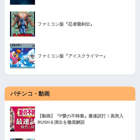
ファミコン版『忍者龍剣伝』
ファミコン版『アイスクライマー』
パチンコ・動画
【動画】『P愛の不時着』最速試打！高突入
RUSH＆演出を徹底解説