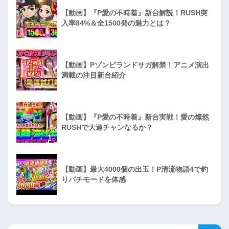
【動画】『P愛の不時着』新台解説！RUSH突
入率84%＆全1500発の魅力とは？
【動画】Pゾンビランドサガ解禁！アニメ演出
満載の注目新台紹介
【動画】『P愛の不時着』新台実戦！愛の燦然
RUSHで大連チャンなるか？
【動画】最大4000個の出玉！P清流物語4で釣
りパチモードを体感