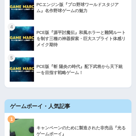
PCエンジン版『プロ野球ワールドスタジア
ム』名作野球ゲームの魅力
4
PCE版『源平討魔伝』和風ホラーと難関ルート
を制す三種の神器探索・巨大スプライト体感リ
メイク期待
5
PCE版『斬 陽炎の時代』配下武将から天下統
一を目指す戦略ゲーム！
ゲームボーイ・人気記事
1
キャンペーンのために製造された非売品『光る
ゲームボーイ』