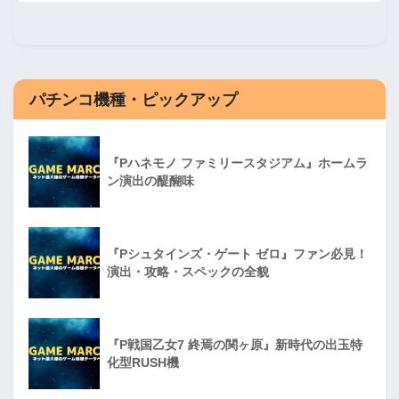
パチンコ機種・ピックアップ
『Pハネモノ ファミリースタジアム』ホームラ
ン演出の醍醐味
『Pシュタインズ・ゲート ゼロ』ファン必見！
演出・攻略・スペックの全貌
『P戦国乙女7 終焉の関ヶ原』新時代の出玉特
化型RUSH機