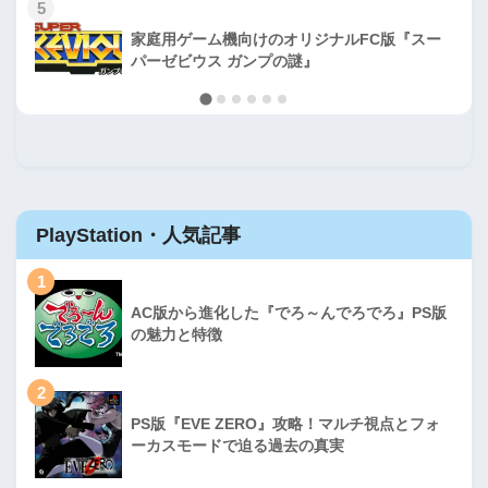
5
家庭用ゲーム機向けのオリジナルFC版『スー
パーゼビウス ガンプの謎』
PlayStation・人気記事
1
AC版から進化した『でろ～んでろでろ』PS版
の魅力と特徴
2
PS版『EVE ZERO』攻略！マルチ視点とフォ
ーカスモードで迫る過去の真実