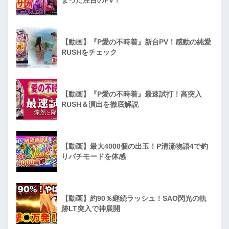
【動画】『P愛の不時着』新台PV！感動の純愛
RUSHをチェック
【動画】『P愛の不時着』最速試打！高突入
RUSH＆演出を徹底解説
【動画】最大4000個の出玉！P清流物語4で釣
りパチモードを体感
【動画】約90％継続ラッシュ！SAO閃光の軌
跡LT突入で神展開