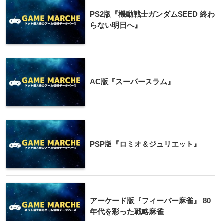
PS2版『機動戦士ガンダムSEED 終わ
らない明日へ』
AC版『スーパースラム』
PSP版『ロミオ＆ジュリエット』
アーケード版『フィーバー麻雀』 80
年代を彩った戦略麻雀