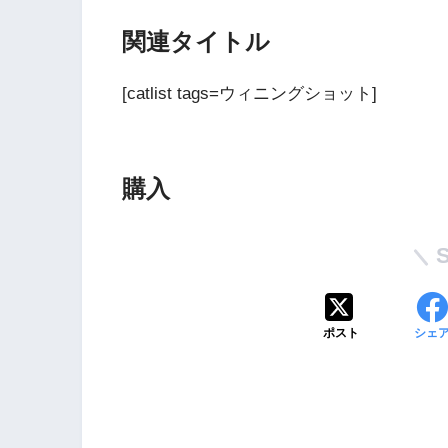
関連タイトル
[catlist tags=ウィニングショット]
購入
Wii・人気記事
1
WiiU版『ズンバ・
ワールドパーティ』
ポスト
シェ
2
Wii版『ドラゴンク
ーズ初のオンライン