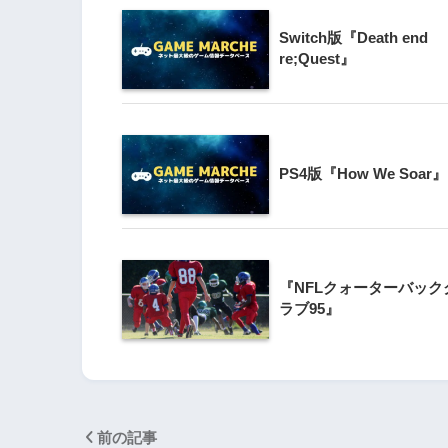
Switch版『Death end
3
Wii版『クレイジー
re;Quest』
Wii』直感アクショ
の楽しさ
4
PS4版『How We Soar』
『星のカービィ Wii
5
Wii版『星のカービィ
『NFLクォーターバック
シャルコレクション
ラブ95』
前の記事