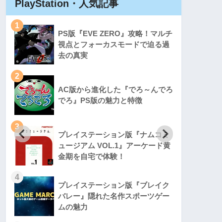
PlayStation・人気記事
Play
1
1
PS版『EVE ZERO』攻略！マルチ
視点とフォーカスモードで迫る過
去の真実
2
2
AC版から進化した『でろ～んでろ
でろ』PS版の魅力と特徴
3
3
プレイステーション版『ナムコミ
ュージアム VOL.1』アーケード黄
金期を自宅で体験！
4
4
プレイステーション版『ブレイク
バレー』隠れた名作スポーツゲー
ムの魅力