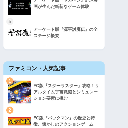
アーケード版『ドカベン』野球漫
画が生んだ斬新なゲーム体験
5
アーケード版『源平討魔伝』の全
ステージ概要
ファミコン・人気記事
スーパ
1
1
FC版『スターラスター』攻略！リ
アルタイム宇宙戦闘とシミュレー
ション要素に挑む
2
2
FC版『パックマン』の歴史と特
徴、懐かしのアクションゲーム