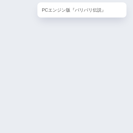
PlayStation5・人気記事
PCエンジン版『バリバリ伝説』
1
ombie6tal
PS5版『ストリートファイター6』
2
名作復活！エメ
ームの深層に
PS5版『デーモンズソウル』
3
『VS.スター
PS5版『ダート5』
4
itch版＆
4人対戦の魅力
『ゴーストワイヤー トーキョー』