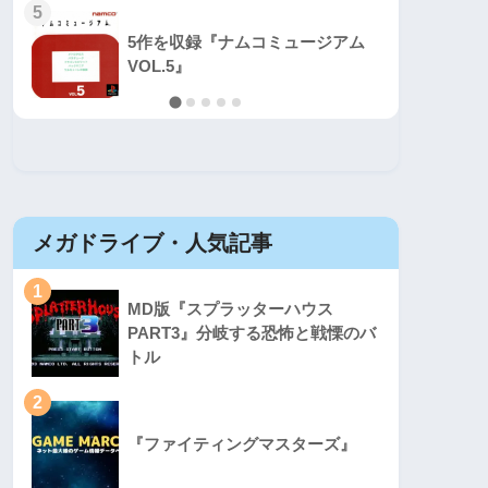
5
5
5作を収録『ナムコミュージアム
VOL.5』
メガドライブ・人気記事
セガマ
1
1
MD版『スプラッターハウス
PART3』分岐する恐怖と戦慄のバ
トル
2
2
『ファイティングマスターズ』