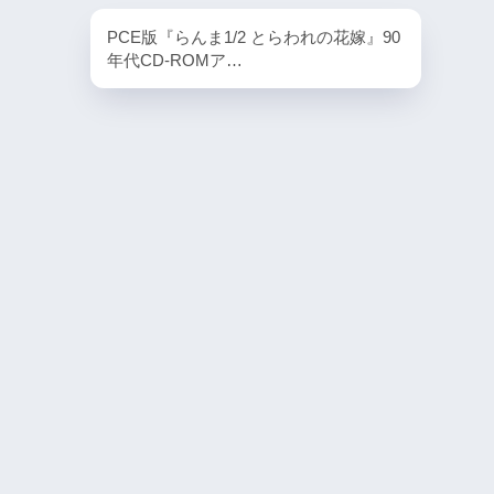
PlayStation4・人気記事
PCE版『らんま1/2 とらわれの花嫁』90
1
年代CD-ROMア…
PS4版『迷宮経営SLG Z
DG OfflineVer』
2
【動画】1993年の
ラルディア特集でゲ
迫る
3
PS4とSwitchで復刻
ラスター』徹底解析
4
『ナックルヘッズ』Sw
PS4版が復刻！最大
を再び体験