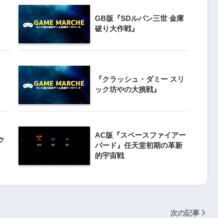
GB版『SDルパン三世 金庫
3
クライマー
破り大作戦』
PS4とSwitchで復刻『VS.スター
ンと障害物突破
ラスター』徹底解析
4
『クラッシュ・ダミー スリ
Switch版『ドラゴンボールZ 超武
』
ック坊やの大挑戦』
闘伝』
5
Switch版『ナムコミュージアム
 20周年スペ
AC版『スペースファイアー
（パックマンVS.持っている人と
ク
』
バード』任天堂初期の革新
対戦版）』
的宇宙戦
次の記事