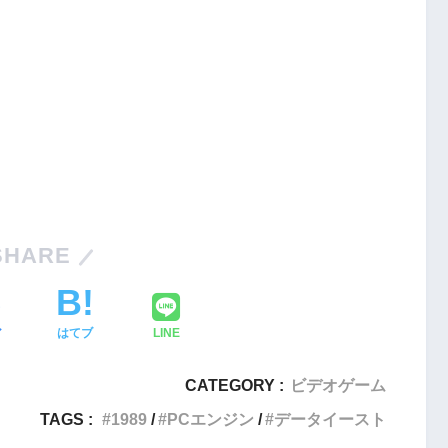
Nintendo Switch・人気記事
SHARE
1
【動画】1993年の名作復活！エメ
フィットネス・
ラルディア特集でゲームの深層に
ア
はてブ
LINE
迫る
CATEGORY :
ビデオゲーム
2
Nintendo Switch版『タベオウジ
エストX』シリ
TAGS :
1989
PCエンジン
データイースト
ャ』料理とバトルの融合が魅力の
化の挑戦
新感覚ゲーム