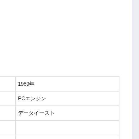
1989年
PCエンジン
データイースト