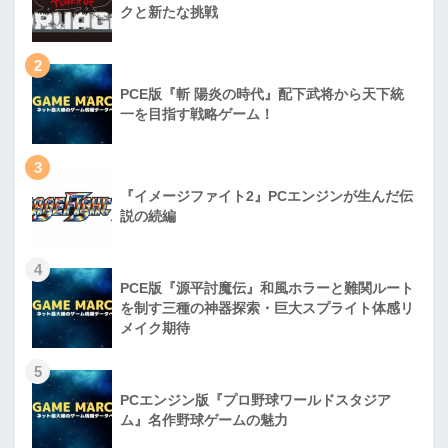
クと新たな挑戦
2
PCE版『斬 陽炎の時代』配下武将から天下統
一を目指す戦略ゲーム！
3
『イメージファイト2』PCエンジンが生んだ伝
説の続編
4
PCE版『源平討魔伝』和風ホラーと難関ルート
を制す三種の神器探索・巨大スプライト体感リ
メイク期待
5
PCエンジン版『プロ野球ワールドスタジア
ム』名作野球ゲームの魅力