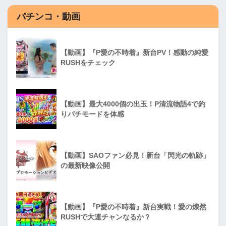
パチンコ・動画
【動画】『P愛の不時着』新台PV！感動の純愛
RUSHをチェック
【動画】最大4000個の出玉！P清流物語4で釣
りパチモードを体感
【動画】SAOファン必見！新台「閃光の軌跡」
の最新映像公開
【動画】『P愛の不時着』新台実戦！愛の燦然
RUSHで大連チャンなるか？