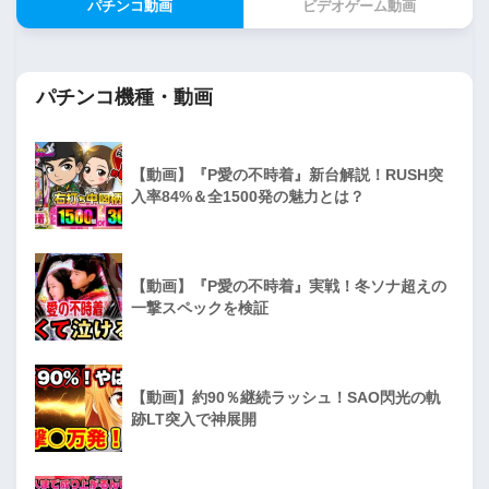
パチンコ動画
ビデオゲーム動画
パチンコ機種・動画
【動画】『P愛の不時着』新台解説！RUSH突
入率84%＆全1500発の魅力とは？
【動画】『P愛の不時着』実戦！冬ソナ超えの
一撃スペックを検証
【動画】約90％継続ラッシュ！SAO閃光の軌
跡LT突入で神展開