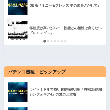
GB版『ミニー＆フレンズ 夢の国をさがして』
5
移植度は高いがハード性能との相性は良くない
『レミングス』
パチンコ機種・ピックアップ
ライトミドルで熱い超絶唱RUSH『PF戦姫絶唱
シンフォギア4』の魅力と攻略