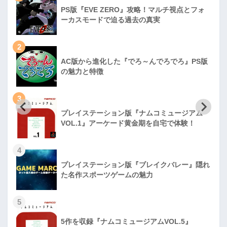
PS版『EVE ZERO』攻略！マルチ視点とフォ
ーカスモードで迫る過去の真実
2
AC版から進化した『でろ～んでろでろ』PS版
の魅力と特徴
3
プレイステーション版『ナムコミュージアム
VOL.1』アーケード黄金期を自宅で体験！
4
プレイステーション版『ブレイクバレー』隠れ
た名作スポーツゲームの魅力
5
5作を収録『ナムコミュージアムVOL.5』