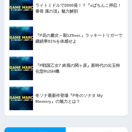
ライトミドルで3000発！？『eぱちんこ押忍！
番長 漢の頂』魅力解剖
『P花の慶次～裂129ver.』ラッキートリガーで
継続率91%を体感せよ
『P戦国乙女7 終焉の関ヶ原』新時代の出玉特
化型RUSH機
冬ソナ最新作登場『P冬のソナタ My
Memory』の魅力とは？