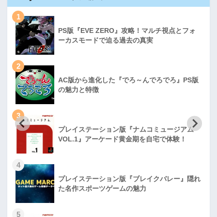
1
PS版『EVE ZERO』攻略！マルチ視点とフォ
ーカスモードで迫る過去の真実
2
AC版から進化した『でろ～んでろでろ』PS版
の魅力と特徴
3
プレイステーション版『ナムコミュージアム
VOL.1』アーケード黄金期を自宅で体験！
4
プレイステーション版『ブレイクバレー』隠れ
た名作スポーツゲームの魅力
5