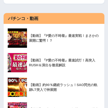
パチンコ・動画
【動画】『P愛の不時着』最速実戦！まさかの
展開に驚愕！？
【動画】『P愛の不時着』最速試打！高突入
RUSH＆演出を徹底解説
【動画】約90％継続ラッシュ！SAO閃光の軌
跡LT突入で神展開