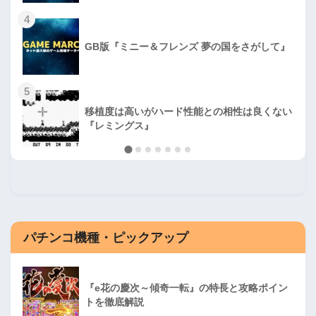
4
GB版『ミニー＆フレンズ 夢の国をさがして』
5
移植度は高いがハード性能との相性は良くない
『レミングス』
パチンコ機種・ピックアップ
『e花の慶次～傾奇一転』の特長と攻略ポイン
トを徹底解説