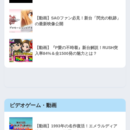
【動画】SAOファン必見！新台「閃光の軌跡」
の最新映像公開
【動画】『P愛の不時着』新台解説！RUSH突
入率84%＆全1500発の魅力とは？
ビデオゲーム・動画
【動画】1993年の名作復活！エメラルディア