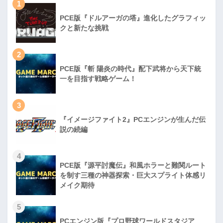
1
PCE版『ドルアーガの塔』進化したグラフィッ
クと新たな挑戦
2
PCE版『斬 陽炎の時代』配下武将から天下統
一を目指す戦略ゲーム！
3
『イメージファイト2』PCエンジンが生んだ伝
説の続編
4
PCE版『源平討魔伝』和風ホラーと難関ルート
を制す三種の神器探索・巨大スプライト体感リ
メイク期待
5
PCエンジン版『プロ野球ワールドスタジア