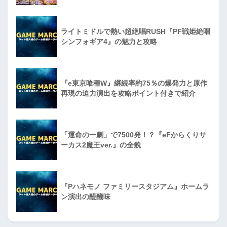
ライトミドルで熱い超絶唱RUSH『PF戦姫絶唱
シンフォギア4』の魅力と攻略
『e東京喰種W』継続率約75％の爆発力と原作
再現の迫力演出を攻略ポイント付きで紹介
「運命の一劇」で7500発！？『eFからくりサ
ーカス2魔王ver.』の全貌
『Pハネモノ ファミリースタジアム』ホームラ
ン演出の醍醐味