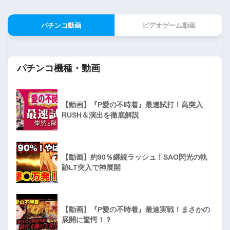
パチンコ動画
ビデオゲーム動画
パチンコ機種・動画
【動画】『P愛の不時着』最速試打！高突入
RUSH＆演出を徹底解説
【動画】約90％継続ラッシュ！SAO閃光の軌
跡LT突入で神展開
【動画】『P愛の不時着』最速実戦！まさかの
展開に驚愕！？