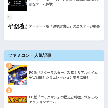
新なゲーム体験
5
アーケード版『源平討魔伝』の全ステージ概要
ファミコン・人気記事
1
FC版『スターラスター』攻略！リアルタイム
宇宙戦闘とシミュレーション要素に挑む
2
FC版『パックマン』の歴史と特徴、懐かしの
アクションゲーム