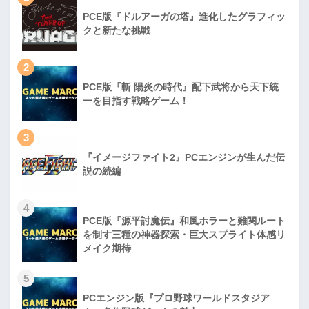
PCE版『ドルアーガの塔』進化したグラフィッ
クと新たな挑戦
2
PCE版『斬 陽炎の時代』配下武将から天下統
一を目指す戦略ゲーム！
3
『イメージファイト2』PCエンジンが生んだ伝
説の続編
4
PCE版『源平討魔伝』和風ホラーと難関ルート
を制す三種の神器探索・巨大スプライト体感リ
メイク期待
5
PCエンジン版『プロ野球ワールドスタジア