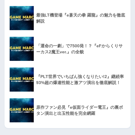
最強LT機登場『e蒼天の拳 羅龍』の魅力を徹底
解説
「運命の一劇」で7500発！？『eFからくりサ
ーカス2魔王ver.』の全貌
『PLT世界でいちばん強くなりたい!2』継続率
93%超の爆連性能と激アツ演出を徹底解説！
原作ファン必見『e仮面ライダー電王』の裏ボ
タン演出と出玉性能を完全網羅