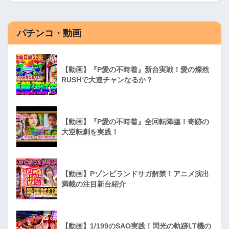
パチンコ・動画
【動画】『P愛の不時着』新台実戦！愛の燦然
RUSHで大連チャンなるか？
【動画】『P愛の不時着』全回転降臨！奇跡の
大逆転劇を実践！
【動画】Pゾンビランドサガ解禁！アニメ演出
満載の注目新台紹介
【動画】1/199のSAO実践！閃光の軌跡LT機の