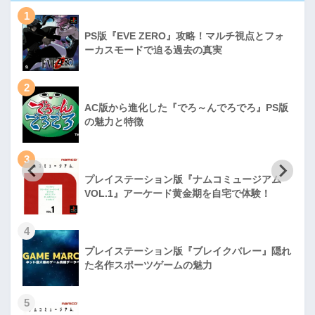
1
PS版『EVE ZERO』攻略！マルチ視点とフォ
ーカスモードで迫る過去の真実
2
AC版から進化した『でろ～んでろでろ』PS版
の魅力と特徴
3
プレイステーション版『ナムコミュージアム
VOL.1』アーケード黄金期を自宅で体験！
4
プレイステーション版『ブレイクバレー』隠れ
た名作スポーツゲームの魅力
5