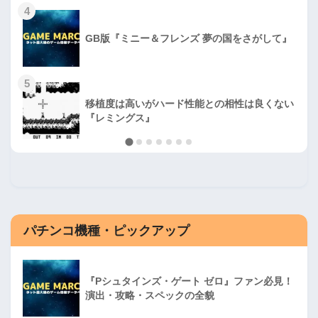
4
GB版『ミニー＆フレンズ 夢の国をさがして』
5
移植度は高いがハード性能との相性は良くない
『レミングス』
パチンコ機種・ピックアップ
『Pシュタインズ・ゲート ゼロ』ファン必見！
演出・攻略・スペックの全貌