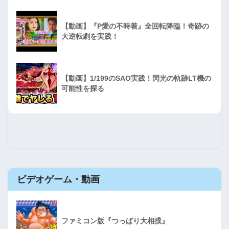
【動画】『P愛の不時着』全回転降臨！奇跡の
大逆転劇を実践！
【動画】1/199のSAO実践！閃光の軌跡LT機の
可能性を探る
ビデオゲーム・動画
ファミコン版『つっぱり大相撲』