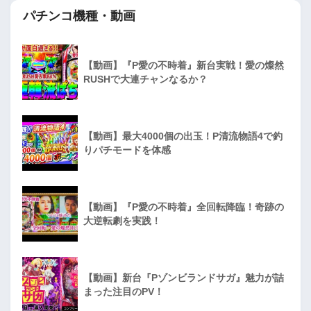
パチンコ機種・動画
【動画】『P愛の不時着』新台実戦！愛の燦然
RUSHで大連チャンなるか？
【動画】最大4000個の出玉！P清流物語4で釣
りパチモードを体感
【動画】『P愛の不時着』全回転降臨！奇跡の
大逆転劇を実践！
【動画】新台『Pゾンビランドサガ』魅力が詰
まった注目のPV！