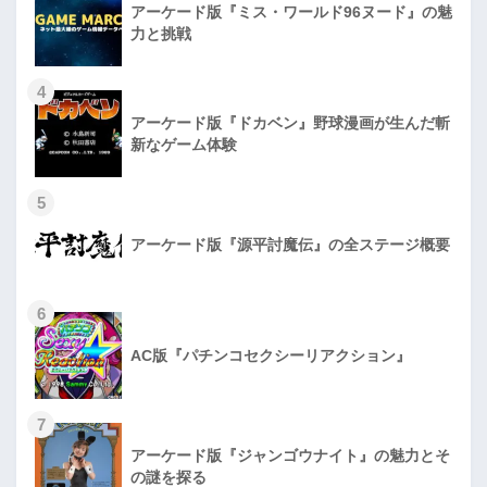
アーケード版『ミス・ワールド96ヌード』の魅
力と挑戦
4
アーケード版『ドカベン』野球漫画が生んだ斬
新なゲーム体験
5
アーケード版『源平討魔伝』の全ステージ概要
6
AC版『パチンコセクシーリアクション』
7
アーケード版『ジャンゴウナイト』の魅力とそ
の謎を探る