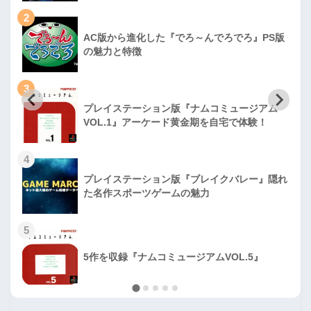
2
AC版から進化した『でろ～んでろでろ』PS版
の魅力と特徴
3
プレイステーション版『ナムコミュージアム
VOL.1』アーケード黄金期を自宅で体験！
4
プレイステーション版『ブレイクバレー』隠れ
た名作スポーツゲームの魅力
5
5作を収録『ナムコミュージアムVOL.5』