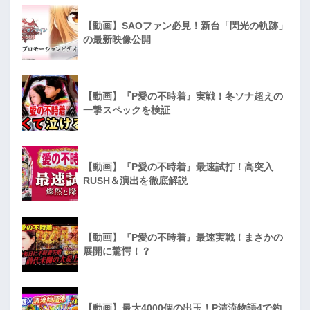
【動画】SAOファン必見！新台「閃光の軌跡」
の最新映像公開
【動画】『P愛の不時着』実戦！冬ソナ超えの
一撃スペックを検証
【動画】『P愛の不時着』最速試打！高突入
RUSH＆演出を徹底解説
【動画】『P愛の不時着』最速実戦！まさかの
展開に驚愕！？
【動画】最大4000個の出玉！P清流物語4で釣