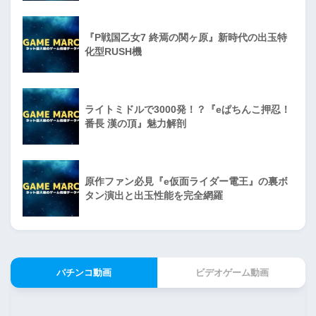
『P戦国乙女7 終焉の関ヶ原』新時代の出玉特
化型RUSH機
ライトミドルで3000発！？『eぱちんこ押忍！
番長 漢の頂』魅力解剖
原作ファン必見『e仮面ライダー電王』の裏ボ
タン演出と出玉性能を完全網羅
パチンコ動画
ビデオゲーム動画