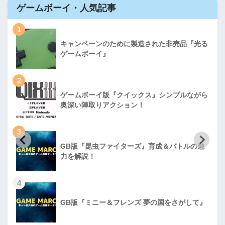
ゲームボーイ・人気記事
1
キャンペーンのために製造された非売品『光る
ゲームボーイ』
2
ゲームボーイ版『クイックス』シンプルながら
奥深い陣取りアクション！
3
GB版『昆虫ファイターズ』育成＆バトルの魅
力を解説！
4
GB版『ミニー＆フレンズ 夢の国をさがして』