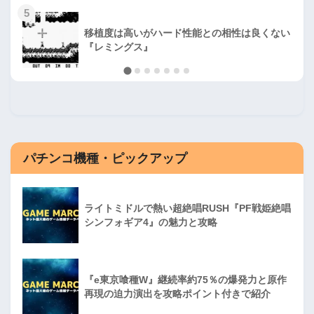
5
移植度は高いがハード性能との相性は良くない
『レミングス』
パチンコ機種・ピックアップ
ライトミドルで熱い超絶唱RUSH『PF戦姫絶唱
シンフォギア4』の魅力と攻略
『e東京喰種W』継続率約75％の爆発力と原作
再現の迫力演出を攻略ポイント付きで紹介