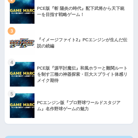
PCE版『斬 陽炎の時代』配下武将から天下統
一を目指す戦略ゲーム！
3
『イメージファイト2』PCエンジンが生んだ伝
説の続編
4
PCE版『源平討魔伝』和風ホラーと難関ルート
を制す三種の神器探索・巨大スプライト体感リ
メイク期待
5
PCエンジン版『プロ野球ワールドスタジア
ム』名作野球ゲームの魅力