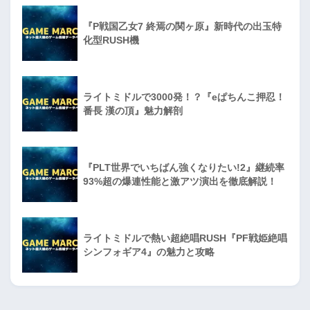
『P戦国乙女7 終焉の関ヶ原』新時代の出玉特
化型RUSH機
ライトミドルで3000発！？『eぱちんこ押忍！
番長 漢の頂』魅力解剖
『PLT世界でいちばん強くなりたい!2』継続率
93%超の爆連性能と激アツ演出を徹底解説！
ライトミドルで熱い超絶唱RUSH『PF戦姫絶唱
シンフォギア4』の魅力と攻略