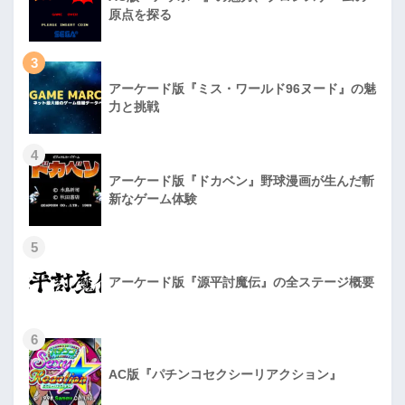
原点を探る
3
アーケード版『ミス・ワールド96ヌード』の魅
力と挑戦
4
アーケード版『ドカベン』野球漫画が生んだ斬
新なゲーム体験
5
アーケード版『源平討魔伝』の全ステージ概要
6
AC版『パチンコセクシーリアクション』