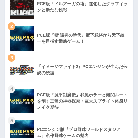
PCE版『ドルアーガの塔』進化したグラフィッ
クと新たな挑戦
2
PCE版『斬 陽炎の時代』配下武将から天下統
一を目指す戦略ゲーム！
3
『イメージファイト2』PCエンジンが生んだ伝
説の続編
4
PCE版『源平討魔伝』和風ホラーと難関ルート
を制す三種の神器探索・巨大スプライト体感リ
メイク期待
5
PCエンジン版『プロ野球ワールドスタジア
ム』名作野球ゲームの魅力