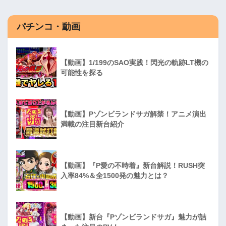
パチンコ・動画
【動画】1/199のSAO実践！閃光の軌跡LT機の
可能性を探る
【動画】Pゾンビランドサガ解禁！アニメ演出
満載の注目新台紹介
【動画】『P愛の不時着』新台解説！RUSH突
入率84%＆全1500発の魅力とは？
【動画】新台『Pゾンビランドサガ』魅力が詰