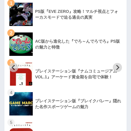
1
PS版『EVE ZERO』攻略！マルチ視点とフォ
ーカスモードで迫る過去の真実
2
AC版から進化した『でろ～んでろでろ』PS版
の魅力と特徴
3
プレイステーション版『ナムコミュージアム
VOL.1』アーケード黄金期を自宅で体験！
4
プレイステーション版『ブレイクバレー』隠れ
た名作スポーツゲームの魅力
5