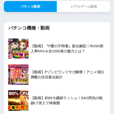
パチンコ動画
ビデオゲーム動画
パチンコ機種・動画
【動画】『P愛の不時着』新台解説！RUSH突
入率84%＆全1500発の魅力とは？
【動画】Pゾンビランドサガ解禁！アニメ演出
満載の注目新台紹介
【動画】約90％継続ラッシュ！SAO閃光の軌
跡LT突入で神展開