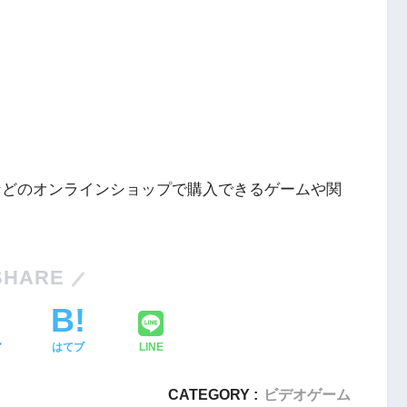
ングなどのオンラインショップで購入できるゲームや関
Nintendo Switch・人気記事
1
Nintendo Switch版『タベオウジ
SHARE
フィットネス・
ャ』料理とバトルの融合が魅力の
新感覚ゲーム
ア
はてブ
LINE
2
【動画】1993年の名作復活！エメ
エストX』シリ
ラルディア特集でゲームの深層に
CATEGORY :
ビデオゲーム
化の挑戦
迫る