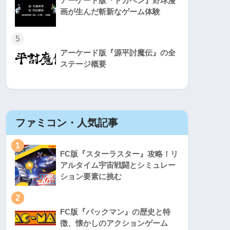
アーケード版『ドカベン』野球漫
画が生んだ斬新なゲーム体験
5
アーケード版『源平討魔伝』の全
ステージ概要
ファミコン・人気記事
スーパ
1
1
FC版『スターラスター』攻略！リ
アルタイム宇宙戦闘とシミュレー
ション要素に挑む
2
2
FC版『パックマン』の歴史と特
徴、懐かしのアクションゲーム