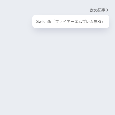
PlayStation5・人気記事
次の記事
1
ombie6tal
Switch版『ファイアーエムブレム無双』
PS5版『ストリートファイター6』
2
名作復活！エメ
ームの深層に
PS5版『デーモンズソウル』
3
『VS.スター
PS5版『ダート5』
4
itch版＆
4人対戦の魅力
『ゴーストワイヤー トーキョー』