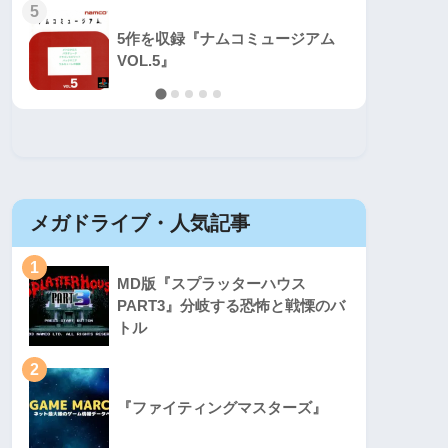
5
5
5作を収録『ナムコミュージアム
VOL.5』
メガドライブ・人気記事
セガマ
1
1
MD版『スプラッターハウス
PART3』分岐する恐怖と戦慄のバ
トル
2
2
『ファイティングマスターズ』