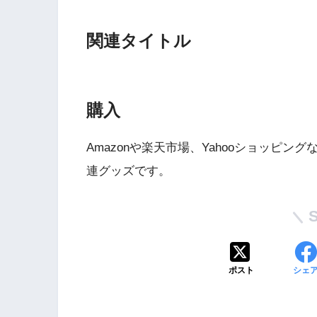
関連タイトル
購入
Amazonや楽天市場、Yahooショッピ
Wii・人気記事
連グッズです。
1
WiiU版『ズンバ・
ワールドパーティ』
ポスト
シェ
2
Wii版『ドラゴンク
ーズ初のオンライン