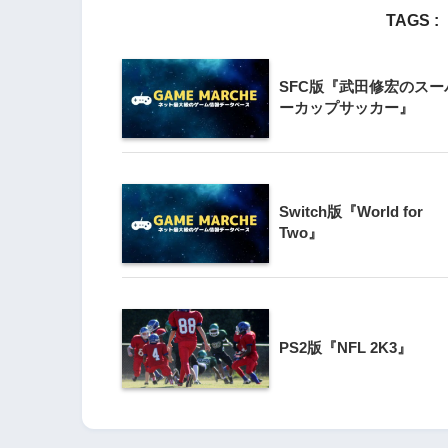
TAGS :
3
Wii版『クレイジー
Wii』直感アクショ
SFC版『武田修宏のスー
の楽しさ
ーカップサッカー』
4
『星のカービィ Wii
Switch版『World for
Two』
5
Wii版『星のカービィ
シャルコレクション
PS2版『NFL 2K3』