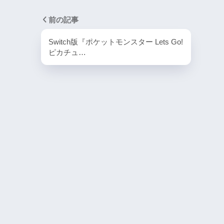
PlayStation4・人気記事
前の記事
1
PS4版『迷宮経営SLG Z
Switch版『ポケットモンスター Lets Go!
DG OfflineVer』
ピカチュ…
2
【動画】1993年の
ラルディア特集でゲ
迫る
3
PS4とSwitchで復刻
ラスター』徹底解析
4
『ナックルヘッズ』Sw
PS4版が復刻！最大
を再び体験