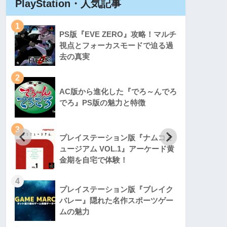
PlayStation・人気記事
Play
1
1
PS版『EVE ZERO』攻略！マルチ
視点とフォーカスモードで迫る過
去の真実
2
2
AC版から進化した『でろ～んでろ
でろ』PS版の魅力と特徴
3
3
プレイステーション版『ナムコミ
ュージアム VOL.1』アーケード黄
金期を自宅で体験！
4
4
プレイステーション版『ブレイク
バレー』隠れた名作スポーツゲー
ムの魅力