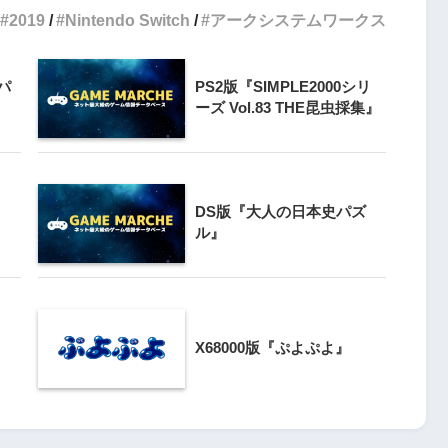
2019
Nintendo Switch
アークシステムワークス
3
クライマー
PS4とSwitchで復刻『VS.スター
ンと障害物突破
パ
PS2版『SIMPLE2000シリ
ラスター』徹底解析
ーズ Vol.83 THE昆虫採集』
4
Switch版『ドラゴンボールZ 超武
』
闘伝』
DS版『大人の日本史パズ
ル』
5
『ナックルヘッズ』Switch版＆
 20周年スペ
PS4版が復刻！最大4人対戦の魅力
』
を再び体験
X68000版『ぷよぷよ』