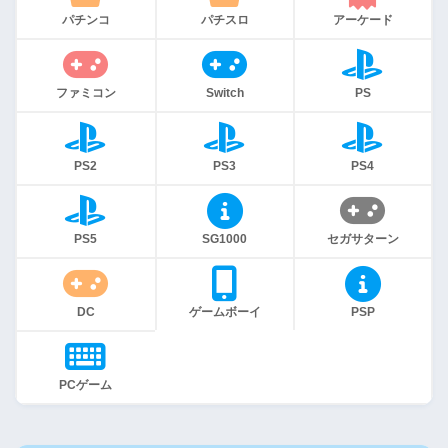
パチンコ
パチスロ
アーケード
ファミコン
Switch
PS
PS2
PS3
PS4
PS5
SG1000
セガサターン
DC
ゲームボーイ
PSP
PCゲーム