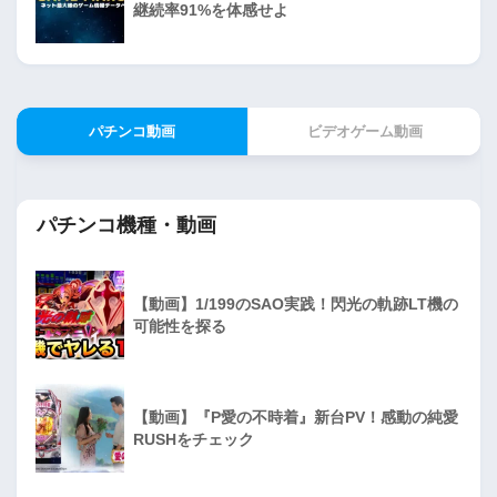
継続率91%を体感せよ
パチンコ動画
ビデオゲーム動画
パチンコ機種・動画
【動画】1/199のSAO実践！閃光の軌跡LT機の
可能性を探る
【動画】『P愛の不時着』新台PV！感動の純愛
RUSHをチェック