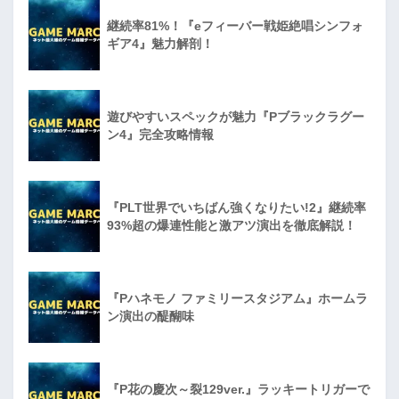
継続率81%！『eフィーバー戦姫絶唱シンフォ
ギア4』魅力解剖！
遊びやすいスペックが魅力『Pブラックラグー
ン4』完全攻略情報
『PLT世界でいちばん強くなりたい!2』継続率
93%超の爆連性能と激アツ演出を徹底解説！
『Pハネモノ ファミリースタジアム』ホームラ
ン演出の醍醐味
『P花の慶次～裂129ver.』ラッキートリガーで