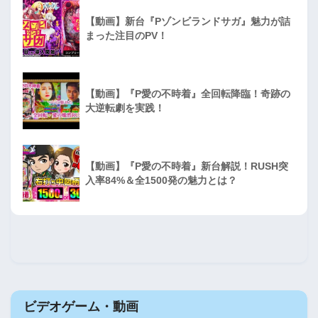
【動画】新台『Pゾンビランドサガ』魅力が詰
まった注目のPV！
【動画】『P愛の不時着』全回転降臨！奇跡の
大逆転劇を実践！
【動画】『P愛の不時着』新台解説！RUSH突
入率84%＆全1500発の魅力とは？
ビデオゲーム・動画