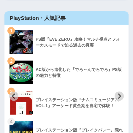
PlayStation・人気記事
1
PS版『EVE ZERO』攻略！マルチ視点とフォ
ーカスモードで迫る過去の真実
2
AC版から進化した『でろ～んでろでろ』PS版
の魅力と特徴
3
プレイステーション版『ナムコミュージアム
VOL.1』アーケード黄金期を自宅で体験！
4
プレイステーション版『ブレイクバレー』隠れ