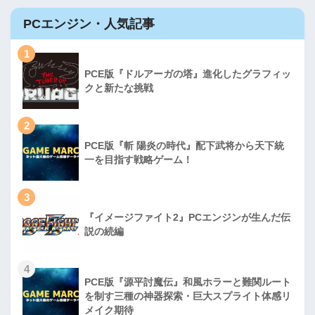
PCエンジン・人気記事
1
PCE版『ドルアーガの塔』進化したグラフィッ
クと新たな挑戦
2
PCE版『斬 陽炎の時代』配下武将から天下統
一を目指す戦略ゲーム！
3
『イメージファイト2』PCエンジンが生んだ伝
説の続編
4
PCE版『源平討魔伝』和風ホラーと難関ルート
を制す三種の神器探索・巨大スプライト体感リ
メイク期待