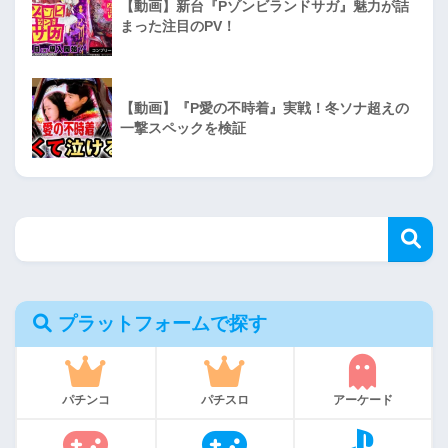
【動画】新台『Pゾンビランドサガ』魅力が詰
まった注目のPV！
【動画】『P愛の不時着』実戦！冬ソナ超えの
一撃スペックを検証
プラットフォームで探す
パチンコ
パチスロ
アーケード