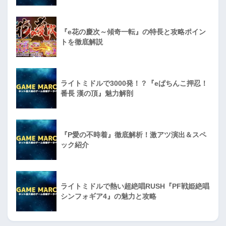
『e花の慶次～傾奇一転』の特長と攻略ポイン
トを徹底解説
ライトミドルで3000発！？『eぱちんこ押忍！
番長 漢の頂』魅力解剖
『P愛の不時着』徹底解析！激アツ演出＆スペ
ック紹介
ライトミドルで熱い超絶唱RUSH『PF戦姫絶唱
シンフォギア4』の魅力と攻略