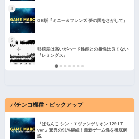
4
GB版『ミニー＆フレンズ 夢の国をさがして』
5
移植度は高いがハード性能との相性は良くない
『レミングス』
パチンコ機種・ピックアップ
『ぱちんこ シン・エヴァンゲリオン 129 LT
ver.』驚異の91%継続！最新ゲーム性を徹底解
説