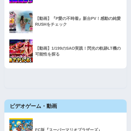
【動画】『P愛の不時着』新台PV！感動の純愛
RUSHをチェック
【動画】1/199のSAO実践！閃光の軌跡LT機の
可能性を探る
ビデオゲーム・動画
FC版『スーパーマリオブラザーズ』