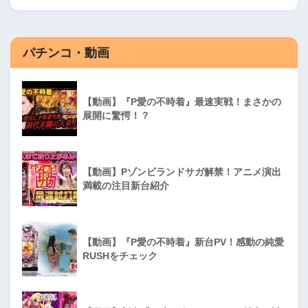
パチンコ・動画
【動画】『P愛の不時着』最速実戦！まさかの
展開に驚愕！？
【動画】Pゾンビランドサガ解禁！アニメ演出
満載の注目新台紹介
【動画】『P愛の不時着』新台PV！感動の純愛
RUSHをチェック