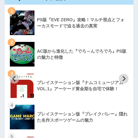
1
PS版『EVE ZERO』攻略！マルチ視点とフォ
ーカスモードで迫る過去の真実
2
AC版から進化した『でろ～んでろでろ』PS版
の魅力と特徴
3
プレイステーション版『ナムコミュージアム
VOL.1』アーケード黄金期を自宅で体験！
4
プレイステーション版『ブレイクバレー』隠れ
た名作スポーツゲームの魅力
5