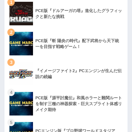
1
PCE版『ドルアーガの塔』進化したグラフィッ
クと新たな挑戦
2
PCE版『斬 陽炎の時代』配下武将から天下統
一を目指す戦略ゲーム！
3
『イメージファイト2』PCエンジンが生んだ伝
説の続編
4
PCE版『源平討魔伝』和風ホラーと難関ルート
を制す三種の神器探索・巨大スプライト体感リ
メイク期待
5
PCエンジン版『プロ野球ワールドスタジア