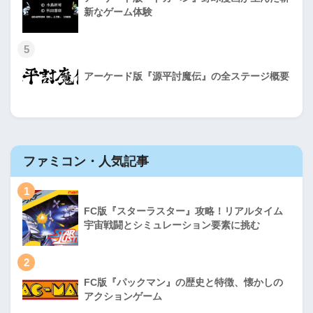
新なゲーム体験
5
アーケード版『源平討魔伝』の全ステージ概要
ファミコン・人気記事
1
FC版『スターラスター』攻略！リアルタイム
宇宙戦闘とシミュレーション要素に挑む
2
FC版『パックマン』の歴史と特徴、懐かしの
アクションゲーム