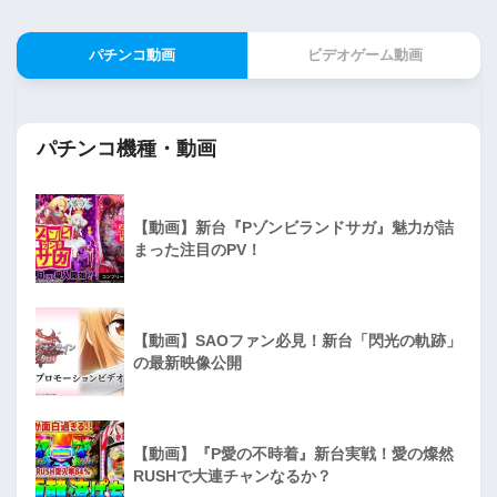
パチンコ動画
ビデオゲーム動画
パチンコ機種・動画
【動画】新台『Pゾンビランドサガ』魅力が詰
まった注目のPV！
【動画】SAOファン必見！新台「閃光の軌跡」
の最新映像公開
【動画】『P愛の不時着』新台実戦！愛の燦然
RUSHで大連チャンなるか？