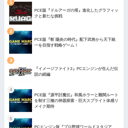
1
PCE版『ドルアーガの塔』進化したグラフィッ
クと新たな挑戦
2
PCE版『斬 陽炎の時代』配下武将から天下統
一を目指す戦略ゲーム！
3
『イメージファイト2』PCエンジンが生んだ伝
説の続編
4
PCE版『源平討魔伝』和風ホラーと難関ルート
を制す三種の神器探索・巨大スプライト体感リ
メイク期待
5
PCエンジン版『プロ野球ワールドスタジア