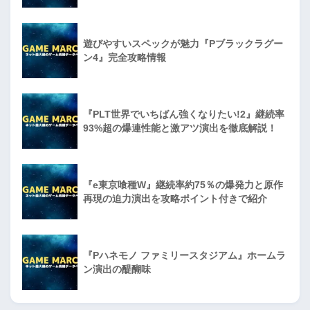
遊びやすいスペックが魅力『Pブラックラグー
ン4』完全攻略情報
『PLT世界でいちばん強くなりたい!2』継続率
93%超の爆連性能と激アツ演出を徹底解説！
『e東京喰種W』継続率約75％の爆発力と原作
再現の迫力演出を攻略ポイント付きで紹介
『Pハネモノ ファミリースタジアム』ホームラ
ン演出の醍醐味