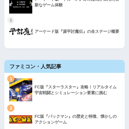
新なゲーム体験
5
アーケード版『源平討魔伝』の全ステージ概要
ファミコン・人気記事
1
FC版『スターラスター』攻略！リアルタイム
宇宙戦闘とシミュレーション要素に挑む
2
FC版『パックマン』の歴史と特徴、懐かしの
アクションゲーム