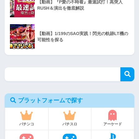
【動画】『P愛の不時着』最速試打！高突入
RUSH＆演出を徹底解説
【動画】1/199のSAO実践！閃光の軌跡LT機の
可能性を探る
プラットフォームで探す
パチンコ
パチスロ
アーケード