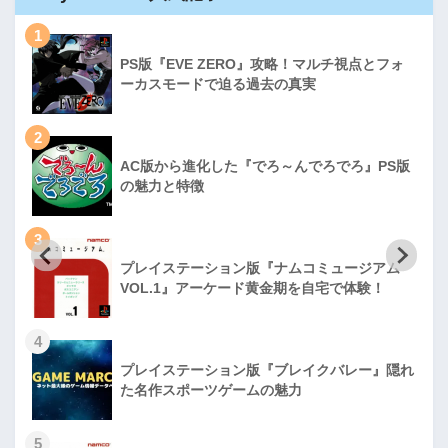
1
PS版『EVE ZERO』攻略！マルチ視点とフォ
ーカスモードで迫る過去の真実
2
AC版から進化した『でろ～んでろでろ』PS版
の魅力と特徴
3
プレイステーション版『ナムコミュージアム
VOL.1』アーケード黄金期を自宅で体験！
4
プレイステーション版『ブレイクバレー』隠れ
た名作スポーツゲームの魅力
5