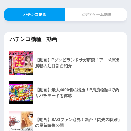
パチンコ動画
ビデオゲーム動画
パチンコ機種・動画
【動画】Pゾンビランドサガ解禁！アニメ演出
満載の注目新台紹介
【動画】最大4000個の出玉！P清流物語4で釣
りパチモードを体感
【動画】SAOファン必見！新台「閃光の軌跡」
の最新映像公開