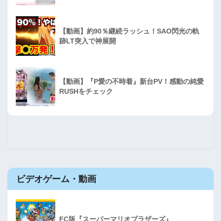
【動画】約90％継続ラッシュ！SAO閃光の軌
跡LT突入で神展開
【動画】『P愛の不時着』新台PV！感動の純愛
RUSHをチェック
ビデオゲーム・動画
FC版『スーパーマリオブラザーズ』