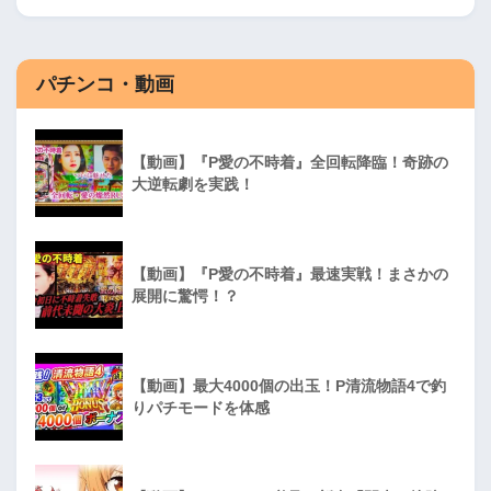
パチンコ・動画
【動画】『P愛の不時着』全回転降臨！奇跡の
大逆転劇を実践！
【動画】『P愛の不時着』最速実戦！まさかの
展開に驚愕！？
【動画】最大4000個の出玉！P清流物語4で釣
りパチモードを体感