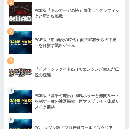
1
PCE版『ドルアーガの塔』進化したグラフィッ
クと新たな挑戦
2
PCE版『斬 陽炎の時代』配下武将から天下統
一を目指す戦略ゲーム！
3
『イメージファイト2』PCエンジンが生んだ伝
説の続編
4
PCE版『源平討魔伝』和風ホラーと難関ルート
を制す三種の神器探索・巨大スプライト体感リ
メイク期待
5
PCエンジン版『プロ野球ワールドスタジア