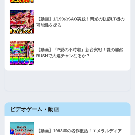
【動画】1/199のSAO実践！閃光の軌跡LT機の
可能性を探る
【動画】『P愛の不時着』新台実戦！愛の燦然
RUSHで大連チャンなるか？
ビデオゲーム・動画
【動画】1993年の名作復活！エメラルディア