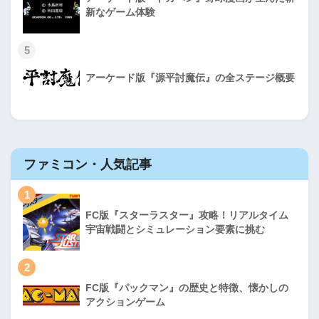
新なゲーム体験
5
アーケード版『源平討魔伝』の全ステージ概要
ファミコン・人気記事
1
FC版『スターラスター』攻略！リアルタイム
宇宙戦闘とシミュレーション要素に挑む
2
FC版『パックマン』の歴史と特徴、懐かしの
アクションゲーム