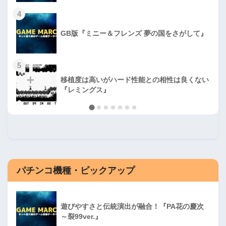
4
GB版『ミニー＆フレンズ 夢の国をさがして』
5
移植度は高いがハード性能との相性は良くない
『レミングス』
パチンコ機種・ピックアップ
遊びやすさと伝統演出が融合！『PA花の慶次
～裂99ver.』