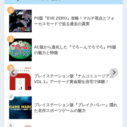
1
PS版『EVE ZERO』攻略！マルチ視点とフォ
ーカスモードで迫る過去の真実
2
AC版から進化した『でろ～んでろでろ』PS版
の魅力と特徴
3
プレイステーション版『ナムコミュージアム
VOL.1』アーケード黄金期を自宅で体験！
4
プレイステーション版『ブレイクバレー』隠れ
た名作スポーツゲームの魅力
5