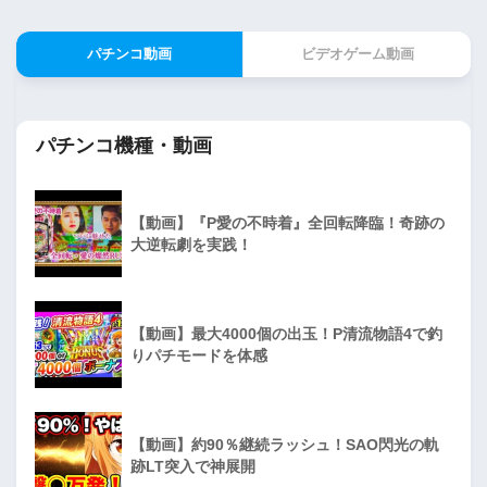
パチンコ動画
ビデオゲーム動画
パチンコ機種・動画
【動画】『P愛の不時着』全回転降臨！奇跡の
大逆転劇を実践！
【動画】最大4000個の出玉！P清流物語4で釣
りパチモードを体感
【動画】約90％継続ラッシュ！SAO閃光の軌
跡LT突入で神展開