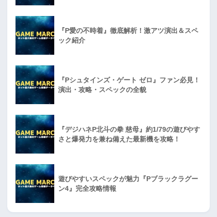
『P愛の不時着』徹底解析！激アツ演出＆スペ
ック紹介
『Pシュタインズ・ゲート ゼロ』ファン必見！
演出・攻略・スペックの全貌
『デジハネP北斗の拳 慈母』約1/79の遊びやす
さと爆発力を兼ね備えた最新機を攻略！
遊びやすいスペックが魅力『Pブラックラグー
ン4』完全攻略情報