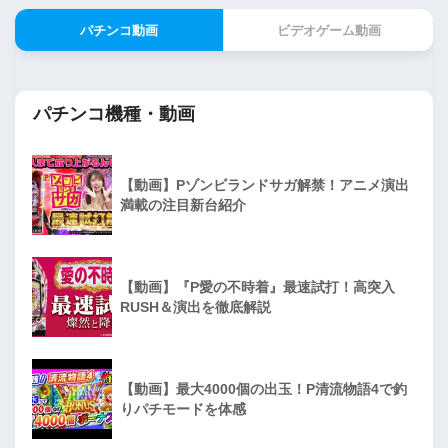
パチンコ動画
ビデオゲーム動画
パチンコ機種・動画
【動画】Pゾンビランドサガ解禁！アニメ演出
満載の注目新台紹介
【動画】『P愛の不時着』最速試打！高突入
RUSH＆演出を徹底解説
【動画】最大4000個の出玉！P清流物語4で釣
りパチモードを体感