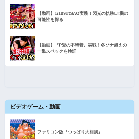
【動画】1/199のSAO実践！閃光の軌跡LT機の
可能性を探る
【動画】『P愛の不時着』実戦！冬ソナ超えの
一撃スペックを検証
ビデオゲーム・動画
ファミコン版『つっぱり大相撲』