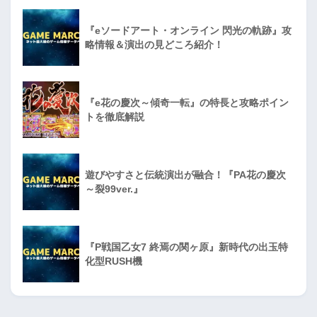
『eソードアート・オンライン 閃光の軌跡』攻
略情報＆演出の見どころ紹介！
『e花の慶次～傾奇一転』の特長と攻略ポイン
トを徹底解説
遊びやすさと伝統演出が融合！『PA花の慶次
～裂99ver.』
『P戦国乙女7 終焉の関ヶ原』新時代の出玉特
化型RUSH機