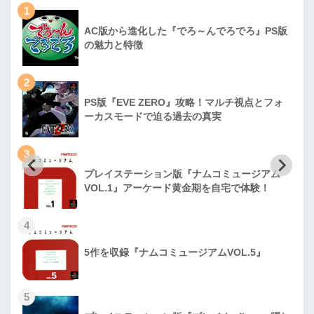
1
AC版から進化した『でろ～んでろでろ』PS版
の魅力と特徴
2
PS版『EVE ZERO』攻略！マルチ視点とフォ
ーカスモードで迫る過去の真実
3
プレイステーション版『ナムコミュージアム
VOL.1』アーケード黄金期を自宅で体験！
4
5作を収録『ナムコミュージアムVOL.5』
5