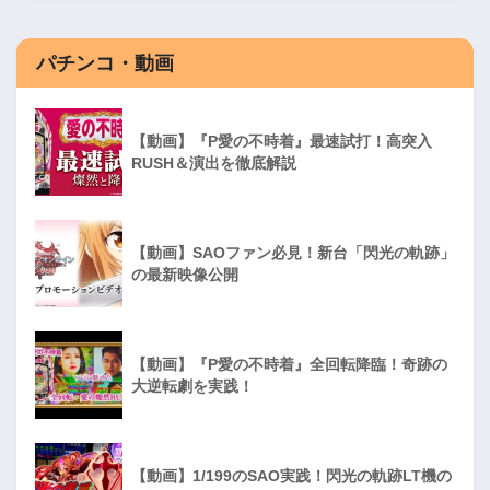
パチンコ・動画
【動画】『P愛の不時着』最速試打！高突入
RUSH＆演出を徹底解説
【動画】SAOファン必見！新台「閃光の軌跡」
の最新映像公開
【動画】『P愛の不時着』全回転降臨！奇跡の
大逆転劇を実践！
【動画】1/199のSAO実践！閃光の軌跡LT機の