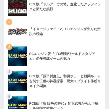
PCE版『ドルアーガの塔』進化したグラフィッ
クと新たな挑戦
2
『イメージファイト2』PCエンジンが生んだ伝
説の続編
3
PCエンジン版『プロ野球ワールドスタジア
ム』名作野球ゲームの魅力
4
PCE版『源平討魔伝』和風ホラーと難関ルート
を制す三種の神器探索・巨大スプライト体感リ
メイク期待
5
PCE版『斬 陽炎の時代』配下武将から天下統
一を目指す戦略ゲーム！