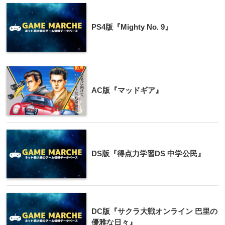
PS4版『Mighty No. 9』
AC版『マッドギア』
DS版『得点力学習DS 中学公民』
DC版『サクラ大戦オンライン 巴里の
優雅な日々』