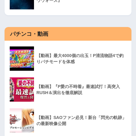
ウウォーズ』
パチンコ・動画
【動画】最大4000個の出玉！P清流物語4で釣
りパチモードを体感
【動画】『P愛の不時着』最速試打！高突入
RUSH＆演出を徹底解説
【動画】SAOファン必見！新台「閃光の軌跡」
の最新映像公開