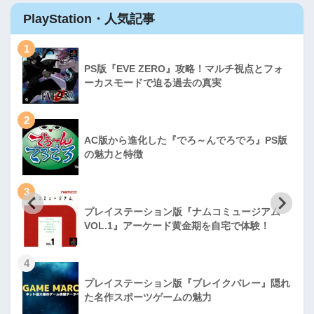
PlayStation・人気記事
1
PS版『EVE ZERO』攻略！マルチ視点とフォ
ーカスモードで迫る過去の真実
2
AC版から進化した『でろ～んでろでろ』PS版
の魅力と特徴
3
プレイステーション版『ナムコミュージアム
VOL.1』アーケード黄金期を自宅で体験！
4
プレイステーション版『ブレイクバレー』隠れ
た名作スポーツゲームの魅力