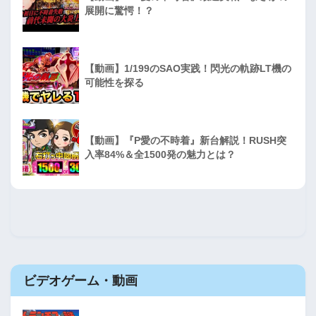
展開に驚愕！？
【動画】1/199のSAO実践！閃光の軌跡LT機の
可能性を探る
【動画】『P愛の不時着』新台解説！RUSH突
入率84%＆全1500発の魅力とは？
ビデオゲーム・動画