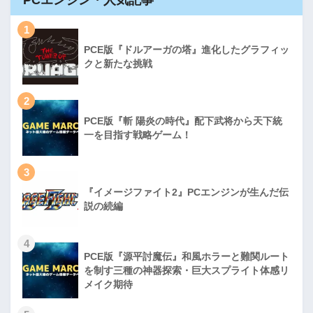
1
PCE版『ドルアーガの塔』進化したグラフィッ
クと新たな挑戦
2
PCE版『斬 陽炎の時代』配下武将から天下統
一を目指す戦略ゲーム！
3
『イメージファイト2』PCエンジンが生んだ伝
説の続編
4
PCE版『源平討魔伝』和風ホラーと難関ルート
を制す三種の神器探索・巨大スプライト体感リ
メイク期待