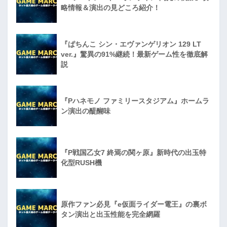
略情報＆演出の見どころ紹介！
『ぱちんこ シン・エヴァンゲリオン 129 LT
ver.』驚異の91%継続！最新ゲーム性を徹底解
説
『Pハネモノ ファミリースタジアム』ホームラ
ン演出の醍醐味
『P戦国乙女7 終焉の関ヶ原』新時代の出玉特
化型RUSH機
原作ファン必見『e仮面ライダー電王』の裏ボ
タン演出と出玉性能を完全網羅