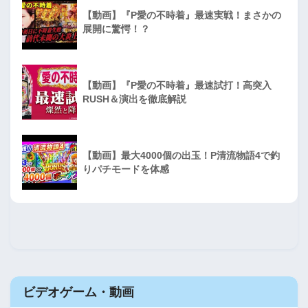
【動画】『P愛の不時着』最速実戦！まさかの
展開に驚愕！？
【動画】『P愛の不時着』最速試打！高突入
RUSH＆演出を徹底解説
【動画】最大4000個の出玉！P清流物語4で釣
りパチモードを体感
ビデオゲーム・動画