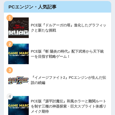
PCエンジン・人気記事
1
PCE版『ドルアーガの塔』進化したグラフィッ
クと新たな挑戦
2
PCE版『斬 陽炎の時代』配下武将から天下統
一を目指す戦略ゲーム！
3
『イメージファイト2』PCエンジンが生んだ伝
説の続編
4
PCE版『源平討魔伝』和風ホラーと難関ルート
を制す三種の神器探索・巨大スプライト体感リ
メイク期待