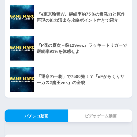
『e東京喰種W』継続率約75％の爆発力と原作
再現の迫力演出を攻略ポイント付きで紹介
『P花の慶次～裂129ver.』ラッキートリガーで
継続率91%を体感せよ
「運命の一劇」で7500発！？『eFからくりサ
ーカス2魔王ver.』の全貌
パチンコ動画
ビデオゲーム動画