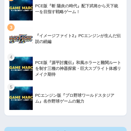
PCE版『斬 陽炎の時代』配下武将から天下統
一を目指す戦略ゲーム！
3
『イメージファイト2』PCエンジンが生んだ伝
説の続編
4
PCE版『源平討魔伝』和風ホラーと難関ルート
を制す三種の神器探索・巨大スプライト体感リ
メイク期待
5
PCエンジン版『プロ野球ワールドスタジア
ム』名作野球ゲームの魅力