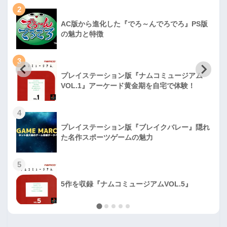
2
AC版から進化した『でろ～んでろでろ』PS版
の魅力と特徴
3
プレイステーション版『ナムコミュージアム
VOL.1』アーケード黄金期を自宅で体験！
4
プレイステーション版『ブレイクバレー』隠れ
た名作スポーツゲームの魅力
5
5作を収録『ナムコミュージアムVOL.5』