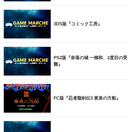
3DS版『コミック工房』
PS2版『奈落の城 一柳和、2度目の受
難』
FC版『忍者龍剣伝3 黄泉の方船』