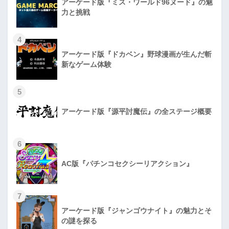
アーケード版『ミス・ワールド96ヌード』の魅
力と挑戦
4
アーケード版『ドカベン』野球漫画が生んだ斬
新なゲーム体験
5
アーケード版『源平討魔伝』の全ステージ概要
6
AC版『パチンコセクシーリアクション』
7
アーケード版『ジャンゴウナイト』の魅力とそ
の謎を探る