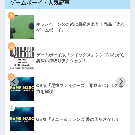
ゲームボーイ・人気記事
1
キャンペーンのために製造された非売品『光る
ゲームボーイ』
2
ゲームボーイ版『クイックス』シンプルながら
奥深い陣取りアクション！
3
GB版『昆虫ファイターズ』育成＆バトルの魅
力を解説！
4
GB版『ミニー＆フレンズ 夢の国をさがして』