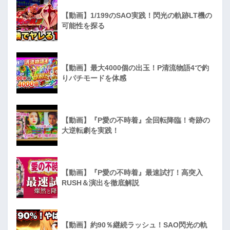
【動画】1/199のSAO実践！閃光の軌跡LT機の
可能性を探る
【動画】最大4000個の出玉！P清流物語4で釣
りパチモードを体感
【動画】『P愛の不時着』全回転降臨！奇跡の
大逆転劇を実践！
【動画】『P愛の不時着』最速試打！高突入
RUSH＆演出を徹底解説
【動画】約90％継続ラッシュ！SAO閃光の軌