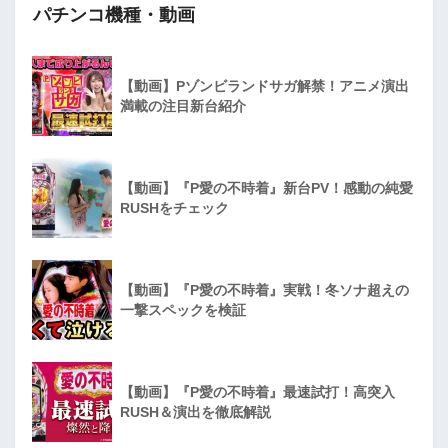
パチンコ機種・動画
【動画】Pゾンビランドサガ解禁！アニメ演出
満載の注目新台紹介
【動画】『P愛の不時着』新台PV！感動の純愛
RUSHをチェック
【動画】『P愛の不時着』実戦！冬ソナ超えの
一撃スペックを検証
【動画】『P愛の不時着』最速試打！高突入
RUSH＆演出を徹底解説