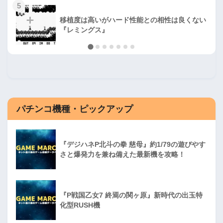
5
移植度は高いがハード性能との相性は良くない
『レミングス』
パチンコ機種・ピックアップ
『デジハネP北斗の拳 慈母』約1/79の遊びやす
さと爆発力を兼ね備えた最新機を攻略！
『P戦国乙女7 終焉の関ヶ原』新時代の出玉特
化型RUSH機