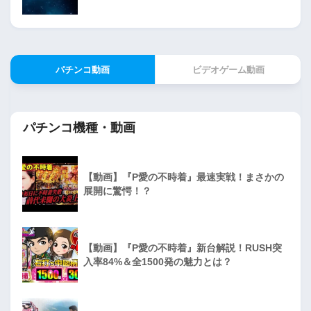
パチンコ動画
ビデオゲーム動画
パチンコ機種・動画
【動画】『P愛の不時着』最速実戦！まさかの
展開に驚愕！？
【動画】『P愛の不時着』新台解説！RUSH突
入率84%＆全1500発の魅力とは？