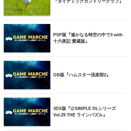
『ダイナミックカントリークラブ』
PSP版『遙かなる時空の中で3 with
十六夜記 愛蔵版』
GB版『ハムスター倶楽部2』
3DS版『@SIMPLE DLシリーズ
Vol.29 THE ラインパズル』