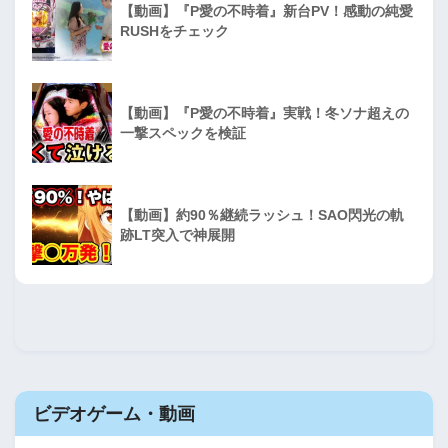
【動画】『P愛の不時着』新台PV！感動の純愛
RUSHをチェック
【動画】『P愛の不時着』実戦！冬ソナ超えの
一撃スペックを検証
【動画】約90％継続ラッシュ！SAO閃光の軌
跡LT突入で神展開
ビデオゲーム・動画