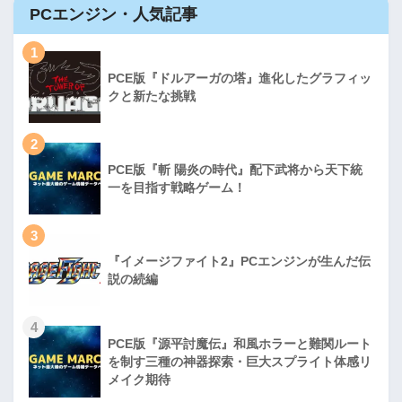
PCエンジン・人気記事
1
PCE版『ドルアーガの塔』進化したグラフィッ
クと新たな挑戦
2
PCE版『斬 陽炎の時代』配下武将から天下統
一を目指す戦略ゲーム！
3
『イメージファイト2』PCエンジンが生んだ伝
説の続編
4
PCE版『源平討魔伝』和風ホラーと難関ルート
を制す三種の神器探索・巨大スプライト体感リ
メイク期待