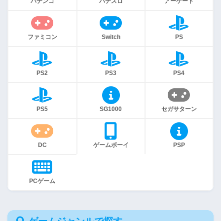
パチンコ
パチスロ
アーケード
ファミコン
Switch
PS
PS2
PS3
PS4
PS5
SG1000
セガサターン
DC
ゲームボーイ
PSP
PCゲーム