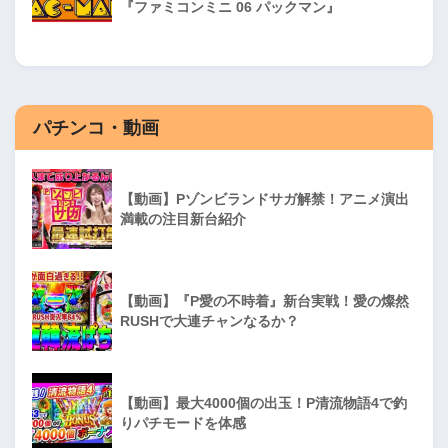
『ファミコンミニ 06 パックマン』
パチンコ・動画
【動画】Pゾンビランドサガ解禁！アニメ演出
満載の注目新台紹介
【動画】『P愛の不時着』新台実戦！愛の燦然
RUSHで大連チャンなるか？
【動画】最大4000個の出玉！P清流物語4で釣
りパチモードを体感