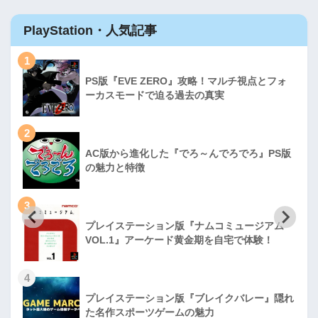
PlayStation・人気記事
1
PS版『EVE ZERO』攻略！マルチ視点とフォ
ーカスモードで迫る過去の真実
2
AC版から進化した『でろ～んでろでろ』PS版
の魅力と特徴
3
プレイステーション版『ナムコミュージアム
VOL.1』アーケード黄金期を自宅で体験！
4
プレイステーション版『ブレイクバレー』隠れ
た名作スポーツゲームの魅力