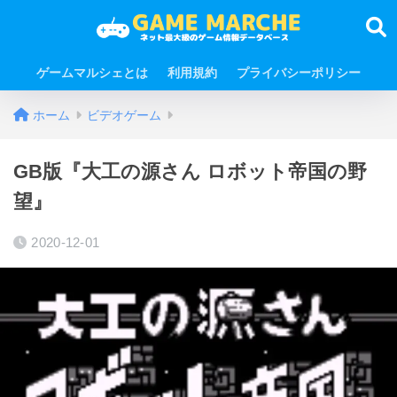
ゲームマルシェとは
利用規約
プライバシーポリシー
ホーム
ビデオゲーム
GB版『大工の源さん ロボット帝国の野
望』
2020-12-01