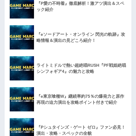
『P愛の不時着』徹底解析！激アツ演出＆スペ
ック紹介
『eソードアート・オンライン 閃光の軌跡』攻
略情報＆演出の見どころ紹介！
ライトミドルで熱い超絶唱RUSH『PF戦姫絶唱
シンフォギア4』の魅力と攻略
『e東京喰種W』継続率約75％の爆発力と原作
再現の迫力演出を攻略ポイント付きで紹介
『Pシュタインズ・ゲート ゼロ』ファン必見！
演出・攻略・スペックの全貌