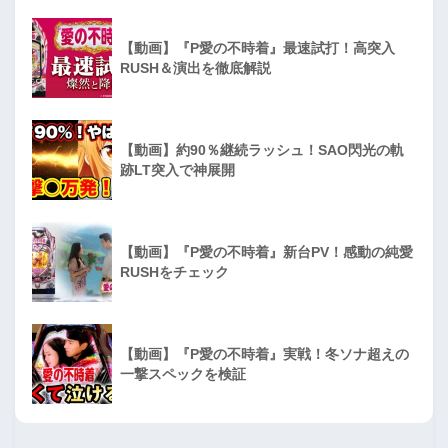
【動画】『P愛の不時着』最速試打！高突入
RUSH＆演出を徹底解説
【動画】約90％継続ラッシュ！SAO閃光の軌
跡LT突入で神展開
【動画】『P愛の不時着』新台PV！感動の純愛
RUSHをチェック
【動画】『P愛の不時着』実戦！冬ソナ超えの
一撃スペックを検証