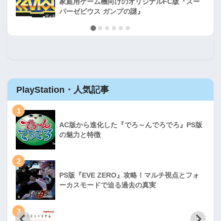
家庭用ゲーム機向けのオリジナルFC版『スー
パーゼビウス ガンプの謎』
PlayStation・人気記事
1
AC版から進化した『でろ～んでろでろ』PS版
の魅力と特徴
2
PS版『EVE ZERO』攻略！マルチ視点とフォ
ーカスモードで迫る過去の真実
3