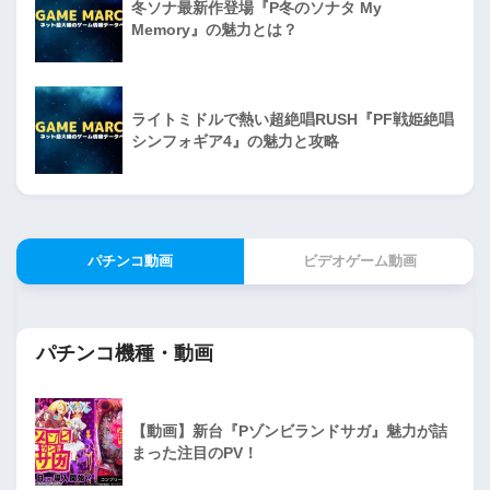
冬ソナ最新作登場『P冬のソナタ My
Memory』の魅力とは？
ライトミドルで熱い超絶唱RUSH『PF戦姫絶唱
シンフォギア4』の魅力と攻略
パチンコ動画
ビデオゲーム動画
パチンコ機種・動画
【動画】新台『Pゾンビランドサガ』魅力が詰
まった注目のPV！