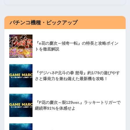
パチンコ機種・ピックアップ
『e花の慶次～傾奇一転』の特長と攻略ポイン
トを徹底解説
『デジハネP北斗の拳 慈母』約1/79の遊びやす
さと爆発力を兼ね備えた最新機を攻略！
『P花の慶次～裂129ver.』ラッキートリガーで
継続率91%を体感せよ