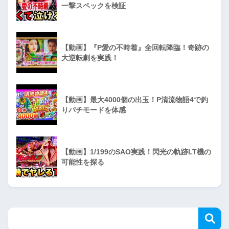
一撃スペックを検証
【動画】『P愛の不時着』全回転降臨！奇跡の
大逆転劇を実践！
【動画】最大4000個の出玉！P清流物語4で釣
りパチモードを体感
【動画】1/199のSAO実践！閃光の軌跡LT機の
可能性を探る