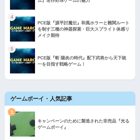
ム』名作野球ゲームの魅力
4
PCE版『源平討魔伝』和風ホラーと難関ルート
を制す三種の神器探索・巨大スプライト体感リ
メイク期待
5
PCE版『斬 陽炎の時代』配下武将から天下統
一を目指す戦略ゲーム！
ゲームボーイ・人気記事
1
キャンペーンのために製造された非売品『光る
ゲームボーイ』